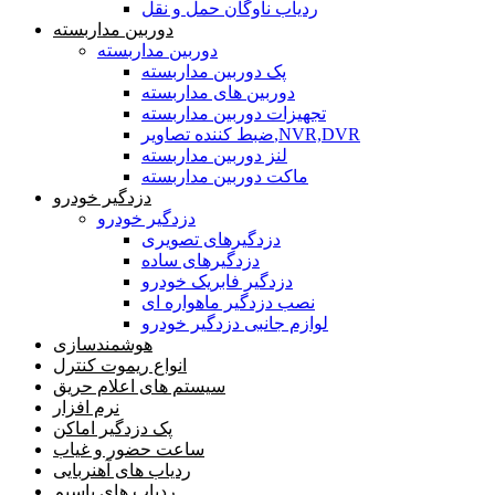
ردیاب ناوگان حمل و نقل
دوربین مداربسته
دوربین مداربسته
پک دوربین مداربسته
دوربین های مداربسته
تجهیزات دوربین مداربسته
ضبط کننده تصاویر,NVR,DVR
لنز دوربین مداربسته
ماکت دوربین مداربسته
دزدگیر خودرو
دزدگیر خودرو
دزدگیرهای تصویری
دزدگیرهای ساده
دزدگیر فابریک خودرو
نصب دزدگیر ماهواره ای
لوازم جانبی دزدگیر خودرو
هوشمندسازی
انواع ریموت کنترل
سیستم های اعلام حریق
نرم افزار
پک دزدگیر اماکن
ساعت حضور و غیاب
ردیاب های آهنربایی
ردیاب های باسیم