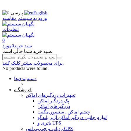
English
پارسی
ورود به سیستم
مقایسه
تنظیمات
0
سبد خرید
0
مورد
سبد خرید شما خالی است.
برای محصولات بیشتر کلیک کنید.
No products were found.
دسته‌بندی‌ها
صفحه محتوا
فروشگاه
تجهیزات دزدگیرهای اماکن
پک دزدگیر اماکن
دزدگیرهای اماکن
چشم اماکن , سنسور,مگنت
لوازم جانبی دزدگیر اماکن آژیر بلندگو
باتری و UPS
ردیاب و جی پی اس GPS