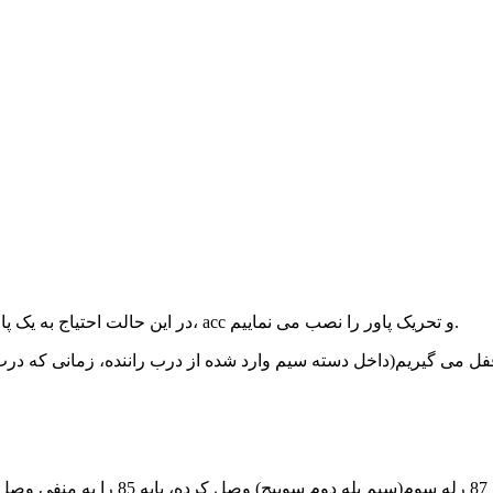
در این حالت احتیاج به یک پاورگارد 3عدد رله و 4عدد دیود 4007 می باشد. ابتدا سیم های برق، بدنه، acc و تحریک پاور را نصب می نماییم.