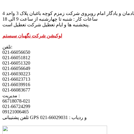
مان و یادگار امام روبروی شرکت زمزم کوچه باغبان پلاک 3 واحد 4
ساعات کار : شنبه تا چهارشنبه از ساعت 9 الی 18
پنجشنبه ها و ایام تعطیل شرکت تعطیل است.
لوکیشن شرکت نگهبان سیستم
تلفن:
021-66056650
021-66051812
021-66051320
021-66056649
021-66030223
021-66023713
021-66039916
021-66083677
مدیریت :
66718078-021
021-66724299
09121006465
تلفن پشتیبانی GPS و ردیاب : 66029031-021