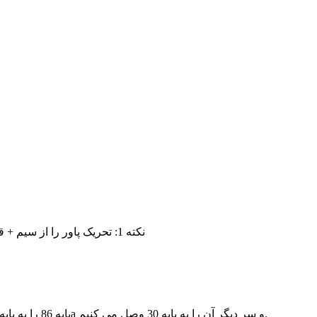
نکته 1: تحریک پاور را از سیم + قفل می گیریم(داخل دسته سیم وارد شده از درب راننده، زمانی که درب های خودرو قفل می شود داخل سیم فوق، ولناژ + جریان می گیرد.)
پایه 86 را به پایه 87 رله سوم(سیم پله دوم سوییچ) وصل کرده، پایه 85 را به منفی وصل کرده و در انتها سیم بنفش پاورگارد را چیده و یک سر آن را به پایه 87a و سر دیگر آن را به پایه 30 وصل می کنیم.