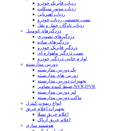
ردیاب فابریک خودرو
ردیاب موتور سیکلت
ردیاب آهنربایی
نصب تخصصی ردیاب خودرو
ردیاب ناوگان حمل و نقل
دزدگیرهای اتومبیل
دزدگیرهای تصویری
دزدگیرهای ساده
دزدگیر فابریک خودرو
نصب دزدگیر ماهواره ای
لوازم جانبی دزدگیر خودرو
دوربین مداربسته
پک دوربین مداربسته
دوربین های مداربسته
تجهیزات دوربین مداربسته
ضبط کننده تصاویر,NVR,DVR
لنز دوربین مداربسته
ماکت دوربین مداربسته
انواع ریموت کنترل
تجهیزات اعلام حریق
اعلام حریق تسلا
اعلام حریق آریاک
هوشمند سازی
کنترل پیامکی