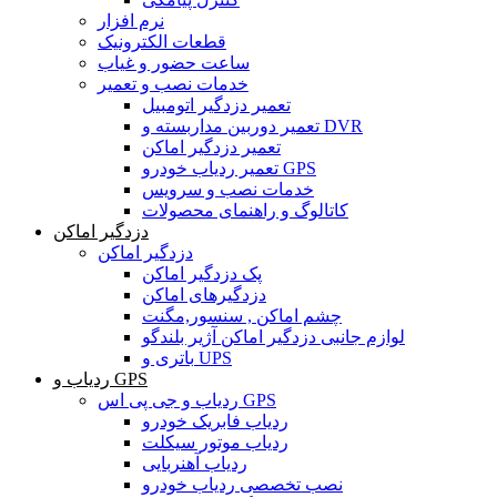
نرم افزار
قطعات الکترونیک
ساعت حضور و غیاب
خدمات نصب و تعمیر
تعمیر دزدگیر اتومبیل
تعمیر دوربین مداربسته و DVR
تعمیر دزدگیر اماکن
تعمیر ردیاب خودرو GPS
خدمات نصب و سرویس
کاتالوگ و راهنمای محصولات
دزدگیر اماکن
دزدگیر اماکن
پک دزدگیر اماکن
دزدگیرهای اماکن
چشم اماکن , سنسور,مگنت
لوازم جانبی دزدگیر اماکن آژیر بلندگو
باتری و UPS
ردیاب و GPS
ردیاب و جی پی اس GPS
ردیاب فابریک خودرو
ردیاب موتور سیکلت
ردیاب آهنربایی
نصب تخصصی ردیاب خودرو