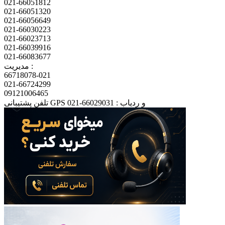
021-66051812
021-66051320
021-66056649
021-66030223
021-66023713
021-66039916
021-66083677
مدیریت :
66718078-021
021-66724299
09121006465
تلفن پشتیبانی GPS و ردیاب : 66029031-021