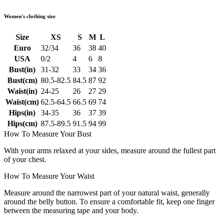
Women's clothing size
Size
XS
S
M
L
Euro
32/34
36
38
40
USA
0/2
4
6
8
Bust(in)
31-32
33
34
36
Bust(cm)
80.5-82.5
84.5
87
92
Waist(in)
24-25
26
27
29
Waist(cm)
62.5-64.5
66.5
69
74
Hips(in)
34-35
36
37
39
Hips(cm)
87.5-89.5
91.5
94
99
How To Measure Your Bust
With your arms relaxed at your sides, measure around the fullest part
of your chest.
How To Measure Your Waist
Measure around the narrowest part of your natural waist, generally
around the belly button. To ensure a comfortable fit, keep one finger
between the measuring tape and your body.