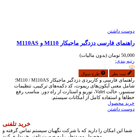
دوست داشتن
راهنمای فارسی دزدگیر ماجیکار M110 و M110AS
50,000 تومان
(بدون مالیات)
رتبه بندی:
(0)
ثبت نظر
طرح سوال
راهنمای فارسی و کاربردی دزدگیر ماجیکار M110 / M110AS؛
شامل معنی آیکون‌های ریموت، کد دکمه‌های ترکیبی، تنظیمات
سنسور، حالت Valet، توربو و استارت از راه دور. مناسب رفع
خطاها و استفاده کامل از امکانات سیستم.
خرید محصول
دوست داشتن
خرید تلفنی
شما این امکان را دارید که با شرکت نگهبان سیستم تماس گرفته و
محصول موردنظر را به صورت تلفنی خریداری کنید