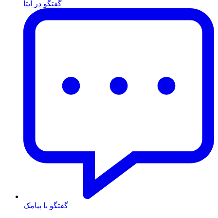
گفتگو در ایتا
گفتگو با پیامک