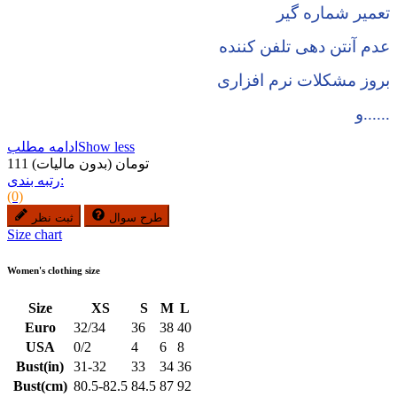
تعمیر شماره گیر
عدم آنتن دهی تلفن کننده
بروز مشکلات نرم افزاری
و......
Show less
ادامه مطلب
111 تومان
(بدون مالیات)
رتبه بندی:
(0)
طرح سوال
ثبت نظر
Size chart
Women's clothing size
Size
XS
S
M
L
Euro
32/34
36
38
40
USA
0/2
4
6
8
Bust(in)
31-32
33
34
36
Bust(cm)
80.5-82.5
84.5
87
92