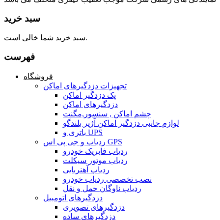
سبد خرید
سبد خرید شما خالی است.
فهرست
فروشگاه
تجهیزات دزدگیرهای اماکن
پک دزدگیر اماکن
دزدگیرهای اماکن
چشم اماکن , سنسور,مگنت
لوازم جانبی دزدگیر اماکن آژیر بلندگو
باتری و UPS
ردیاب و جی پی اس GPS
ردیاب فابریک خودرو
ردیاب موتور سیکلت
ردیاب آهنربایی
نصب تخصصی ردیاب خودرو
ردیاب ناوگان حمل و نقل
دزدگیرهای اتومبیل
دزدگیرهای تصویری
دزدگیرهای ساده