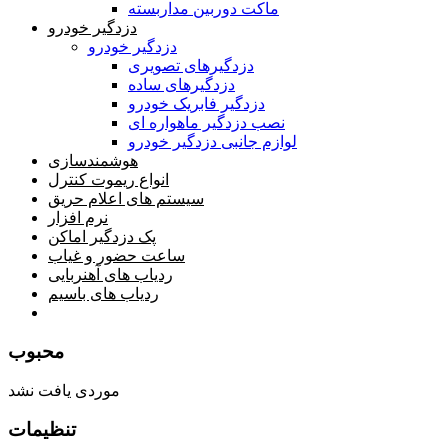
ماکت دوربین مداربسته
دزدگیر خودرو
دزدگیر خودرو
دزدگیرهای تصویری
دزدگیرهای ساده
دزدگیر فابریک خودرو
نصب دزدگیر ماهواره ای
لوازم جانبی دزدگیر خودرو
هوشمندسازی
انواع ریموت کنترل
سیستم های اعلام حریق
نرم افزار
پک دزدگیر اماکن
ساعت حضور و غیاب
ردیاب های آهنربایی
ردیاب های باسیم
صفحه محتوا
محبوب
موردی یافت نشد
تنظیمات