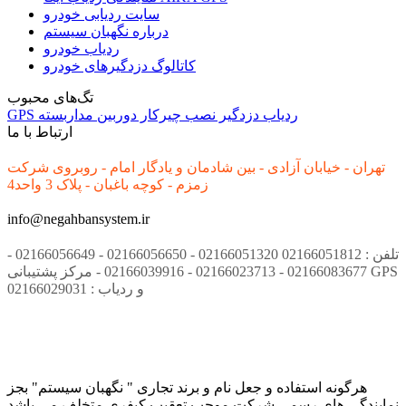
سایت ردیابی خودرو
درباره نگهبان سیستم
ردیاب خودرو
کاتالوگ دزدگیرهای خودرو
تگ‌های محبوب
ردیاب
دزدگیر
نصب
چیرکار
دوربین مداربسته
GPS
ارتباط با ما
تهران - خیابان آزادی - بین شادمان و یادگار امام - روبروی شرکت
زمزم - کوچه باغبان - پلاک 3 واحد4
info@negahbansystem.ir
تلفن : 02166051812 02166051320 - 02166056650 - 02166056649 -
02166083677 - 02166023713 - 02166039916 - مرکز پشتیبانی GPS
و ردیاب : 02166029031
هرگونه استفاده و جعل نام و برند تجاری " نگهبان سیستم" بجز
نمایندگی های رسمی شرکت موجب تعقیب کیفری متخلف می باشد