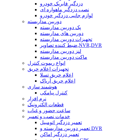
دزدگیر فابریک خودرو
نصب دزدگیر ماهواره ای
لوازم جانبی دزدگیر خودرو
دوربین مداربسته
پک دوربین مداربسته
دوربین های مداربسته
تجهیزات دوربین مداربسته
ضبط کننده تصاویر,NVR,DVR
لنز دوربین مداربسته
ماکت دوربین مداربسته
انواع ریموت کنترل
تجهیزات اعلام حریق
اعلام حریق تسلا
اعلام حریق آریاک
هوشمند سازی
کنترل پیامکی
نرم افزار
قطعات الکترونیک
ساعت حضور و غیاب
خدمات نصب و تعمیر
تعمیر دزدگیر اتومبیل
تعمیر دوربین مداربسته و DVR
تعمیر دزدگیر اماکن