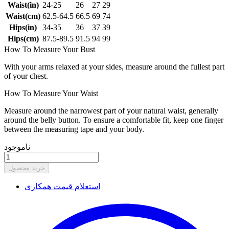
Waist(in)
24-25
26
27
29
Waist(cm)
62.5-64.5
66.5
69
74
Hips(in)
34-35
36
37
39
Hips(cm)
87.5-89.5
91.5
94
99
How To Measure Your Bust
With your arms relaxed at your sides, measure around the fullest part
of your chest.
How To Measure Your Waist
Measure around the narrowest part of your natural waist, generally
around the belly button. To ensure a comfortable fit, keep one finger
between the measuring tape and your body.
ناموجود
خرید محصول
استعلام قیمت همکاری