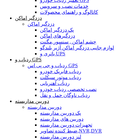
تعمیر ردیاب خودرو GPS
خدمات نصب و سرویس
کاتالوگ و راهنمای محصولات
دزدگیر اماکن
دزدگیر اماکن
پک دزدگیر اماکن
دزدگیرهای اماکن
چشم اماکن , سنسور,مگنت
لوازم جانبی دزدگیر اماکن آژیر بلندگو
باتری و UPS
ردیاب و GPS
ردیاب و جی پی اس GPS
ردیاب فابریک خودرو
ردیاب موتور سیکلت
ردیاب آهنربایی
نصب تخصصی ردیاب خودرو
ردیاب ناوگان حمل و نقل
دوربین مداربسته
دوربین مداربسته
پک دوربین مداربسته
دوربین های مداربسته
تجهیزات دوربین مداربسته
ضبط کننده تصاویر,NVR,DVR
لنز دوربین مداربسته