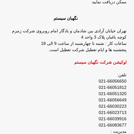
ممکن دریافت نمایید
نگهبان سیستم
تهران خیابان آزادی بین شادمان و یادگار امام روبروی شرکت زمزم
کوچه باغبان پلاک 3 واحد 4
ساعات کار : شنبه تا چهارشنبه از ساعت 9 الی 18
پنجشنبه ها و ایام تعطیل شرکت تعطیل است.
لوکیشن شرکت نگهبان سیستم
تلفن:
021-66056650
021-66051812
021-66051320
021-66056649
021-66030223
021-66023713
021-66039916
021-66083677
مدیریت :