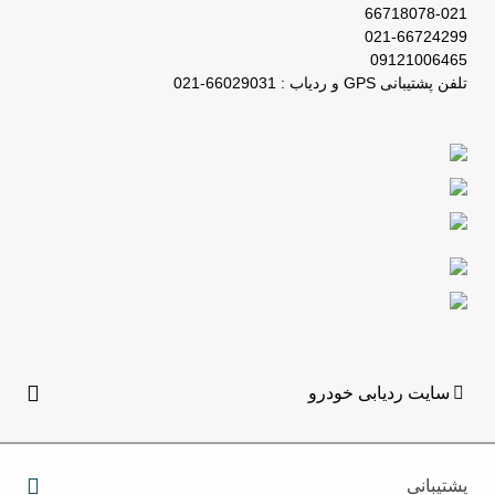
66718078-021
021-66724299
09121006465
تلفن پشتیبانی GPS و ردیاب : 66029031-021
سایت ردیابی خودرو
پشتیبانی