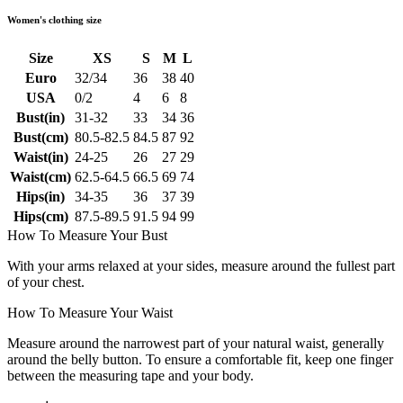
Women's clothing size
Size
XS
S
M
L
Euro
32/34
36
38
40
USA
0/2
4
6
8
Bust(in)
31-32
33
34
36
Bust(cm)
80.5-82.5
84.5
87
92
Waist(in)
24-25
26
27
29
Waist(cm)
62.5-64.5
66.5
69
74
Hips(in)
34-35
36
37
39
Hips(cm)
87.5-89.5
91.5
94
99
How To Measure Your Bust
With your arms relaxed at your sides, measure around the fullest part
of your chest.
How To Measure Your Waist
Measure around the narrowest part of your natural waist, generally
around the belly button. To ensure a comfortable fit, keep one finger
between the measuring tape and your body.