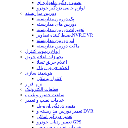
نصب دزدگیر ماهواره ای
لوازم جانبی دزدگیر خودرو
دوربین مداربسته
پک دوربین مداربسته
دوربین های مداربسته
تجهیزات دوربین مداربسته
ضبط کننده تصاویر,NVR,DVR
لنز دوربین مداربسته
ماکت دوربین مداربسته
انواع ریموت کنترل
تجهیزات اعلام حریق
اعلام حریق تسلا
اعلام حریق آریاک
هوشمند سازی
کنترل پیامکی
نرم افزار
قطعات الکترونیک
ساعت حضور و غیاب
خدمات نصب و تعمیر
تعمیر دزدگیر اتومبیل
تعمیر دوربین مداربسته و DVR
تعمیر دزدگیر اماکن
تعمیر ردیاب خودرو GPS
خدمات نصب و سرویس