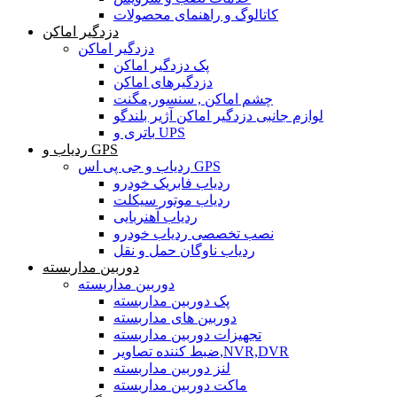
کاتالوگ و راهنمای محصولات
دزدگیر اماکن
دزدگیر اماکن
پک دزدگیر اماکن
دزدگیرهای اماکن
چشم اماکن , سنسور,مگنت
لوازم جانبی دزدگیر اماکن آژیر بلندگو
باتری و UPS
ردیاب و GPS
ردیاب و جی پی اس GPS
ردیاب فابریک خودرو
ردیاب موتور سیکلت
ردیاب آهنربایی
نصب تخصصی ردیاب خودرو
ردیاب ناوگان حمل و نقل
دوربین مداربسته
دوربین مداربسته
پک دوربین مداربسته
دوربین های مداربسته
تجهیزات دوربین مداربسته
ضبط کننده تصاویر,NVR,DVR
لنز دوربین مداربسته
ماکت دوربین مداربسته