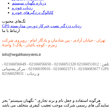
درباره نگهبان سیستم
ردیاب خودرو
کاتالوگ دزدگیرهای خودرو
تگ‌های محبوب
ردیاب
دزدگیر
نصب
چیرکار
دوربین مداربسته
GPS
ارتباط با ما
تهران - خیابان آزادی - بین شادمان و یادگار امام - روبروی شرکت
زمزم - کوچه باغبان - پلاک 3 واحد4
info@negahbansystem.ir
تلفن : 02166051812 02166051320 - 02166056650 - 02166056649 -
02166083677 - 02166023713 - 02166039916 - مرکز پشتیبانی GPS
و ردیاب : 02166029031
هرگونه استفاده و جعل نام و برند تجاری " نگهبان سیستم" بجز
نمایندگی های رسمی شرکت موجب تعقیب کیفری متخلف می باشد