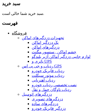
سبد خرید
سبد خرید شما خالی است.
فهرست
فروشگاه
تجهیزات دزدگیرهای اماکن
پک دزدگیر اماکن
دزدگیرهای اماکن
چشم اماکن , سنسور,مگنت
لوازم جانبی دزدگیر اماکن آژیر بلندگو
باتری و UPS
ردیاب و جی پی اس GPS
ردیاب فابریک خودرو
ردیاب موتور سیکلت
ردیاب آهنربایی
نصب تخصصی ردیاب خودرو
ردیاب ناوگان حمل و نقل
دزدگیرهای اتومبیل
دزدگیرهای تصویری
دزدگیرهای ساده
دزدگیر فابریک خودرو