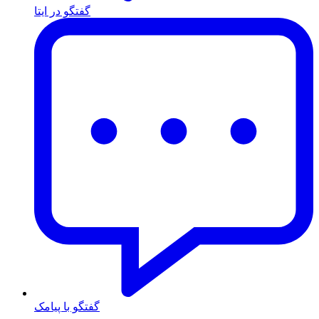
گفتگو در ایتا
گفتگو با پیامک