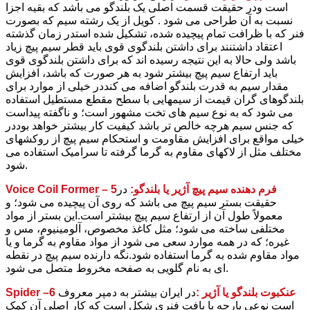
است ودر حقیقت قسمت اصلی یک بلندگو می باشد که بقیه اجزا
نسبت به آن طراحی می شود . کویل از یک رشته سیم که بصورت
فنر که با ظرافت تمام پیچیده شده، تشکیل شده استدر زمان گذشته
اعتقاد داشتنند برای داشتن بلندگوی قوی باید قطر سیم پیچ زیاد
باشد ولی حالا به این نتیجه رسیده اند که برای داشتن بلندگوی قوی
باید ارتفاع سیم پیچ بیشتر شود به هر صورت که باشد، افزایش
مقدار سیم به قدرت بلندگو اضافه می کنددر خیلی از موارد برای
بلندگوهای گران قیمت از سیمهایی با سطح مقطع مستطیل استفاده
می شود که به نوع سیم های تخت مشهور است؛ و ناگفته پیداست
که جنس سیم هرچه خالص تر باشد کیفیت کار بیشتر خواهد بوددر
خیلی مواقع برای افزایش مقاومت و استحکام سیم پیچ از روکشهای
مختلف مثل از لاکهای مقاوم به گرما گرفته تا سرامیک استفاده می
شود.
Voice Coil Former – 5فرم دهنده سیم پیچ آژیر یا بلندگو:
در
حقیقت بستر سیم پیچ می باشد که روی آن پیچیده می شود؛ و
معمولاً طول آن از ارتفاع سیم پیچ بیشتر است.این بستر از مواد
مختلفی ساخته می شود؛ مثل کاغذ مخصوص، آلومینیوم، مس و
غیره؛ که در همه موارد سعی می شود از مواد مقاوم به گرما و یا
مواد مقاوم شده به گرما استفاده شود.نگه دارنده سیم پیچ در نقطه
ای به نام گلویی به صفحه مخروط متصل می شود.
Spider –6 عنکبوت بلندگو یا آژیر :
در ایران بیشتر به دمپر معروف
است نوعی پارچه یا بافت فنری شکل است که کار اصلی آن کمک