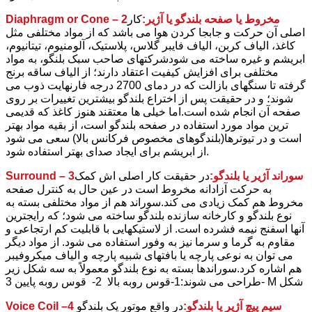
Diaphragm or Cone – 2مخروط یا صفحه بلندگو یا آژیر:
کار
اصلی آن حرکت و جابجا کردن هوا می باشد که از مواد مختلفی مثل
کاغذ، الیاف کربن، الیاف فایبر گلاس، پلاستیک، آلومنیوم، تیتانیوم،
ابریشم و غیره ساخته می شودشرکتهای صاحب سبک بلنگو، به مواد
مختلفی برای افزایش کیفیت اعتقاد دارند؛ از الیاف ساقه برنج
گرفته تا سنگهای بازالت که در دمای 2700 درجه فارنهایت ذوب می
شوند؛ و در حقیقت پس از اختراع بلندگو بیشترین تغییرات بر روی
صفحه آن انجام شده است.اما خیلی ها معتقند هنوز کاغذ که قدیمی
ترین مواد مورد استفاده در صفحه بلندگو است، از بقیه مواد بهتر
است و در تیوترها(بلندگوهای مخصوص فرکانس بالا) سعی می شود
از ابریشم برای ایجاد صدای بهتر استفاده شود.
Surround – 3سوراند آژیر یا بلندگو:
در حقیقت کار اصلی اش کمک
به حرکت آزادانه مخروط است در عین حال به کنترل صفحه
مخروط هم کمک زیادی می کند.سوراند هم از مواد مختلفی بسته به
نوع بلندگو و کارخانه سازنده بلندگو ساخته می شود؛ که رایجترین
آنها اسفنج نیمه فشرده است. از لاستیکهایی با قابلیت کم ارتجاعی و
مقاوم به گرما و سرما نیز به وفور استفاده می شود. از مواد دیگر
می توان به نوعی پارچه یا بافتهای شبیه پارچه و الیاف میکروفیبر
هم اشاره کرد.سوراندها بسته به نوع بلندگو معمولاً به سه شکل زیر
طراحی می شوند:1-قوس روبه بالا 2- قوس روبه پایین 3- M شکل
Voice Coil –4 سیم پیچ آژیر یا بلندگو:
در واقع موتور یک بلندگو