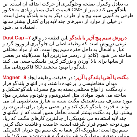
به تعادل وکنترل صفحه وجلوگیری از حرکت اضافه آن است. این
بلندگو
می کند.دمپر از
قسمت کمک بسیار زیادی به فکتور CMS
طرفی به گلویی سیم پیچ و از طرف دیگر به بدنه بلندگو وصل است.
در خیلی از موارد از دمپرهای چند لایه برای کنترل بیشتر سابها
استفاده می شود.
Dust Cap –7 درپوش سیم پیچ آژیر یا بلندگو
:این قطعه در واقع
نوعی درپوش است که وظیفه اصلی آن جلوگیری از ورود گرد و
غبار و آشغال به داخل حفره سیم پیچ است؛ که از مواد مختلفی
ساخته می شود. (کاغذ از دردسر سازترین آنها است)البته در بعضی
از سابها برای بالا آوردن و بزرگتر کردن داسکپ سعی می کنند
فاکتورهایی مثل SD بلندگو را بهبود ببخشند.
Magnet –8 مگنت یا آهنربا
بلندگو یا آژیر
:
در حقیقت وظیفه ایجاد
میدان مغناطیسی را برعهده داشته، و در انتهای بلندگو قرار
داردمگنت از انواع مختلفی بسته به نوع مصرف بلندگو تشکیل و
ساخته می شود. موادی مثل استرونتیوم و نئودیوم بیشترین مواد
مورد مصرف می باشندیک مگنت بسته به شارژ مغناطیسی آن می
تواند به قدرت بلندگو کمک کند و در بعضی موارد برای تأمین شارژ
بیشتر، نیاز به مگنت بیشتر است. بخاطر همین است که از مگنتهای
چند لایه استفاده می شودیکی از جالبترین کارهای مگنت که زیاد
مورد توجه عموم قرار نگرفته است، خاصیت و قابلیت خنک کردن
سیم پیچ است؛ بطوریکه اگر شما به یک سیم پیچ جریان الکتریکی
متناوب ضعیف وصل کنید شروع به گرم شدن شدید می کند؛ ولی