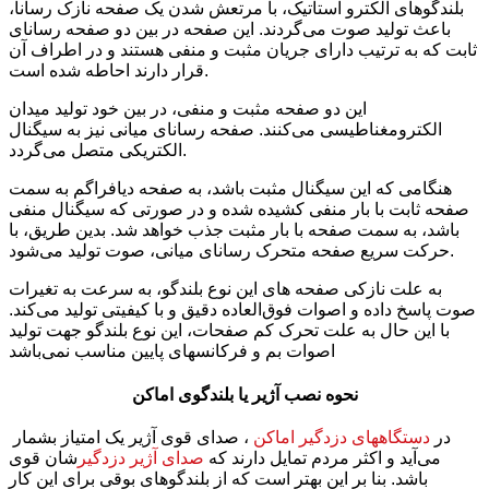
بلندگوهای الکترو استاتیک، با مرتعش شدن یک صفحه نازک رسانا،
باعث تولید صوت می‌گردند. این صفحه در بین دو صفحه رسانای
ثابت که به ترتیب دارای جریان مثبت و منفی هستند و در اطراف آن
قرار دارند احاطه شده است.
این دو صفحه مثبت و منفی، در بین خود تولید میدان
الکترومغناطیسی می‌کنند. صفحه رسانای میانی نیز به سیگنال
الکتریکی متصل می‌گردد.
هنگامی که این سیگنال مثبت باشد، به صفحه دیافراگم به سمت
صفحه ثابت با بار منفی کشیده شده و در صورتی که سیگنال منفی
باشد، به سمت صفحه با بار مثبت جذب خواهد شد. بدین طریق، با
حرکت سریع صفحه متحرک رسانای میانی، صوت تولید می‌شود.
به علت نازکی صفحه های این نوع بلندگو، به سرعت به تغیرات
صوت پاسخ داده و اصوات فوق‌العاده دقیق و با کیفیتی تولید می‌کند.
با این حال به علت تحرک کم صفحات، این نوع بلندگو جهت تولید
اصوات بم و فرکانسهای پایین مناسب نمی‌باشد
نحوه نصب آژیر یا بلندگوی اماکن
در
دستگاههای دزدگیر اماکن
، صدای قوی آژیر یک امتیاز بشمار
می‌آید و اکثر مردم تمایل دارند که
صدای آژیر دزدگیر
شان قوی
باشد. بنا بر این بهتر است که از بلندگوهای بوقی برای این کار