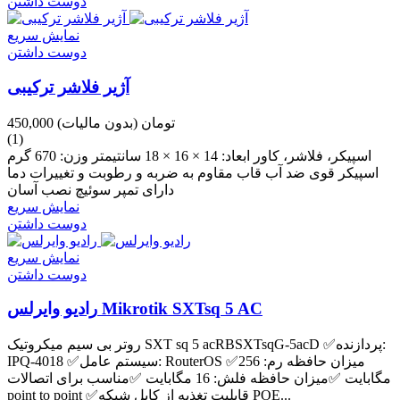
دوست داشتن
نمایش سریع
دوست داشتن
آژیر فلاشر ترکیبی
450,000 تومان
(بدون مالیات)
(1)
اسپیکر، فلاشر، کاور ابعاد: 14 × 16 × 18 سانتیمتر وزن: 670 گرم
اسپیکر قوی ضد آب قاب مقاوم به ضربه و رطوبت و تغییرات دما
دارای تمپر سوئیچ نصب آسان
نمایش سریع
دوست داشتن
نمایش سریع
دوست داشتن
رادیو وایرلس Mikrotik SXTsq 5 AC
روتر بی سیم میکروتیک SXT sq 5 acRBSXTsqG-5acD ✅پردازنده:
IPQ-4018 ✅سیستم عامل: RouterOS ✅میزان حافظه رم: 256
مگابایت ✅میزان حافظه فلش: 16 مگابایت ✅مناسب برای اتصالات
point to point ✅قابلیت تغذیه از کابل شبکه POE...