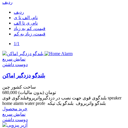
ردیف
ردیف
نام، الف تا ی
نام، ی تا الف
قیمت، کم به زیاد
قیمت، زیاد به کم
1/1
نمایش سریع
دوست داشتن
بلندگو دزدگیر اماکن
ساخت کشور چین
680,000 تومان
(بدون مالیات)
بلندگوی قوی جهت نصب در دزدگیرواترپروفبلندگوی قوی speaker
home alarm water profe بلندگو واتربروف بلندگو یک تیکه
خرید محصول
نمایش سریع
دوست داشتن