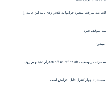
م وارد حالت ضد سرقت می­شود چراغ­ها به فلاش زدن تایید این حالت را
الیت متوقف شود
 میشود.
در حالت غیر فعال، داخل ماشین بمانید، در را بسته پا را بر روی ترمز پائی قرار داده، در را باز کنید چراغها سه مرتبه فلش می زند سوئیچ را سه مرتبه در وضعیت on-off-on-off-on-offقرار دهید و بر روی
ن سیستم تا چهار کنترل قابل افزایش است.