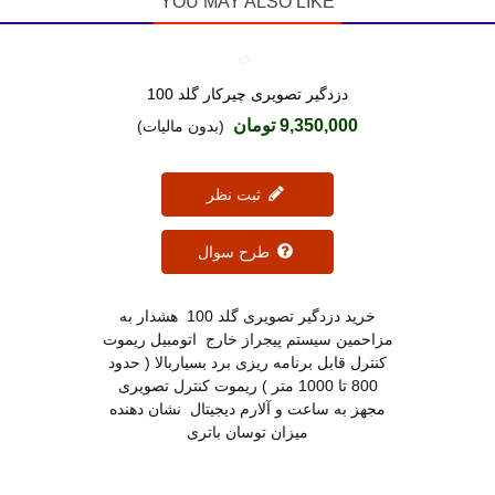
YOU MAY ALSO LIKE
دزدگیر تصویری چیرکار گلد 100
دوست داشتن
9,350,000 تومان
(بدون مالیات)
ثبت نظر
طرح سوال
خرید دزدگیر تصویری گلد 100 هشدار به
مزاحمین سیستم پیجراز خارج اتومبیل ریموت
کنترل قابل برنامه ریزی برد بسیاربالا ( حدود
800 تا 1000 متر ) ریموت کنترل تصویری
مجهز به ساعت و آلارم دیجیتال نشان دهنده
میزان توسان باتری