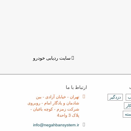
سایت ردیابی خودرو
ارتباط با ما
تهران - خیابان آزادی - بین
ب
دزدگیر
شادمان و یادگار امام - روبروی
ار
شرکت زمزم - کوچه باغبان -
سته
پلاک 3 واحد4
info@negahbansystem.ir