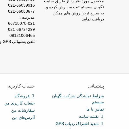
محصول موردنظر را از طریق سایت
021-66039916
نگهبان سیستم ثبت سفارش کرده و
021-66083677
به سریع ترین روش های ممکن
مدیریت :
دریافت نمایید
66718078-021
021-66724299
09121006465
تلفن پشتیبانی GPS و ردیاب : 66029031-021
پشتیبانی
حساب کاربری
شرایط نمایندگی شرکت نگهبان
فروشگاه
سیستم
حساب کاربری من
تماس با ما
سفارشات من
نقشه سایت
آدرس‌های من
تمدید اشتراک ردیاب GPS