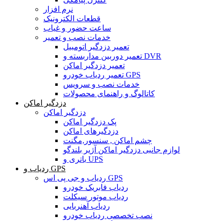
نرم افزار
قطعات الکترونیک
ساعت حضور و غیاب
خدمات نصب و تعمیر
تعمیر دزدگیر اتومبیل
تعمیر دوربین مداربسته و DVR
تعمیر دزدگیر اماکن
تعمیر ردیاب خودرو GPS
خدمات نصب و سرویس
کاتالوگ و راهنمای محصولات
دزدگیر اماکن
دزدگیر اماکن
پک دزدگیر اماکن
دزدگیرهای اماکن
چشم اماکن , سنسور,مگنت
لوازم جانبی دزدگیر اماکن آژیر بلندگو
باتری و UPS
ردیاب و GPS
ردیاب و جی پی اس GPS
ردیاب فابریک خودرو
ردیاب موتور سیکلت
ردیاب آهنربایی
نصب تخصصی ردیاب خودرو