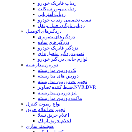
ردیاب فابریک خودرو
ردیاب موتور سیکلت
ردیاب آهنربایی
نصب تخصصی ردیاب خودرو
ردیاب ناوگان حمل و نقل
دزدگیرهای اتومبیل
دزدگیرهای تصویری
دزدگیرهای ساده
دزدگیر فابریک خودرو
نصب دزدگیر ماهواره ای
لوازم جانبی دزدگیر خودرو
دوربین مداربسته
پک دوربین مداربسته
دوربین های مداربسته
تجهیزات دوربین مداربسته
ضبط کننده تصاویر,NVR,DVR
لنز دوربین مداربسته
ماکت دوربین مداربسته
انواع ریموت کنترل
تجهیزات اعلام حریق
اعلام حریق تسلا
اعلام حریق آریاک
هوشمند سازی
کنترل پیامکی