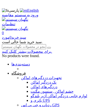
English
پارسی
ورود به سیستم
مقایسه
تنظیمات
0
سبد خرید
0
مورد
سبد خرید شما خالی است.
برای محصولات بیشتر کلیک کنید.
No products were found.
دسته‌بندی‌ها
صفحه محتوا
فروشگاه
تجهیزات دزدگیرهای اماکن
پک دزدگیر اماکن
دزدگیرهای اماکن
چشم اماکن , سنسور,مگنت
لوازم جانبی دزدگیر اماکن آژیر بلندگو
باتری و UPS
ردیاب و جی پی اس GPS