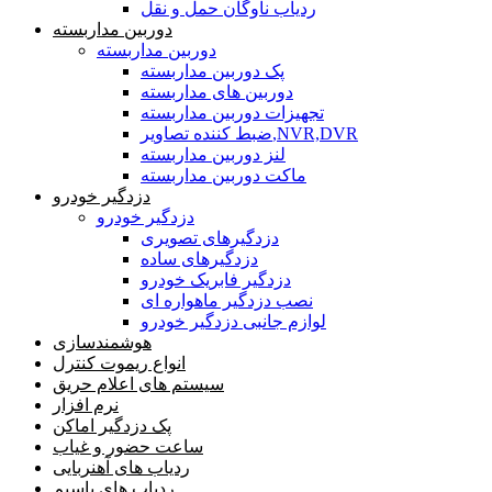
ردیاب ناوگان حمل و نقل
دوربین مداربسته
دوربین مداربسته
پک دوربین مداربسته
دوربین های مداربسته
تجهیزات دوربین مداربسته
ضبط کننده تصاویر,NVR,DVR
لنز دوربین مداربسته
ماکت دوربین مداربسته
دزدگیر خودرو
دزدگیر خودرو
دزدگیرهای تصویری
دزدگیرهای ساده
دزدگیر فابریک خودرو
نصب دزدگیر ماهواره ای
لوازم جانبی دزدگیر خودرو
هوشمندسازی
انواع ریموت کنترل
سیستم های اعلام حریق
نرم افزار
پک دزدگیر اماکن
ساعت حضور و غیاب
ردیاب های آهنربایی
ردیاب های باسیم