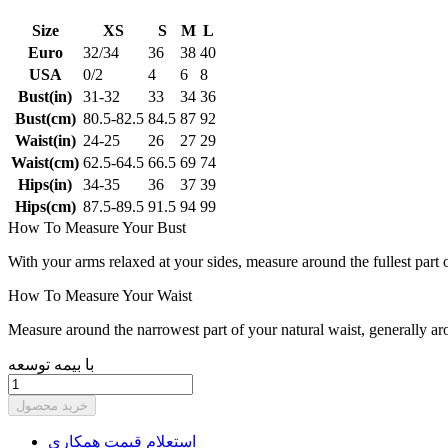
Size
XS
S
M
L
Euro
32/34
36
38
40
USA
0/2
4
6
8
Bust(in)
31-32
33
34
36
Bust(cm)
80.5-82.5
84.5
87
92
Waist(in)
24-25
26
27
29
Waist(cm)
62.5-64.5
66.5
69
74
Hips(in)
34-35
36
37
39
Hips(cm)
87.5-89.5
91.5
94
99
How To Measure Your Bust
With your arms relaxed at your sides, measure around the fullest part 
How To Measure Your Waist
Measure around the narrowest part of your natural waist, generally ar
با بیمه توسعه
خرید محصول
استعلام قیمت همکاری