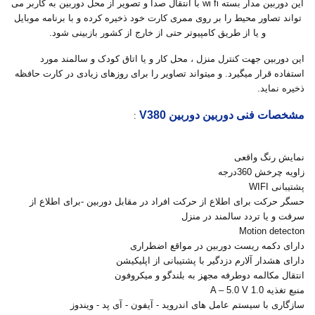
این دوربین مدار بسته wi fi با انتقال صدا و تصویر از محل دوربین به کاربر می
تواند تصاور محیط را بر روی ممری کارت خود ذخیره کرده و با برنامه موبایل
و یا از طریق کامپیوتر حتی از خارج از کشور بازبینی شود.
این دوربین جهت کنترل منزل ، محل کار و یا اتاق کودک و سالمند مورد
استفاده قرار میگیرد. و میتواند تصاویر را برای روزهای زیادی در کارت حافظه
ذخیره نماید.
مشخصات فنی دوربین دوربین V380
:
نمایش رنگ واقعی
زاویه چرخش 360درجه
پشتیبانی WIFI
حسگر حرکت برای اطلاع از حرکت افراد در مقابل دوربین -برای اطلاع از
سرقت و
یا تردد سالمند در منزل
Motion detecton
دارای دکمه ریست دوربین در مواقع اضطراری
دارای هشدار آلارم دزدگیر با پشتیبانی از اپلیکیشن
انتقال مکالمه دوطرفه مجهز به بلندگو و میکروفون
منبع تغذیه 1.0 A – 5.0 V
سازگاری با سیستم عامل های اندروید - آیفون - آی پد - ویندوز