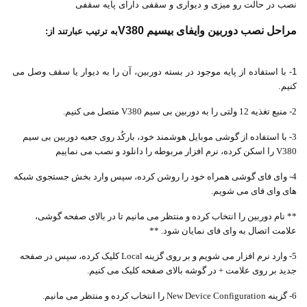
نصب در حالت رو میزی و دیواری و سقفی دارای پایه سقفی
مراحل نصب دوربین وایفای بیسیم V380
به ترتیب عبارتند از:
1- با استفاده از پایه موجود در بسته دوربین، آن را به دیوار یا سقف وصل می
کنیم.
2- منبع تغذیه 12 ولتی را به دوربین بی سیم V380 متصل می کنیم.
3- با استفاده از گوشی موبایل هوشمند خود، بارکُد روی جعبه دوربین بی سیم
V380 را اسکن کرده، نرم افزار مربوطه را دانلود و نصب می نماییم
4- وای فای گوشی همراه خود را روشن کرده، سپس وارد بخش جستجوی شبکه
های وای فای می شویم.
** نام دوربین را انتخاب کرده و منتظر می مانیم تا در بالای صفحه گوشی،
علامت اتصال به وای فای نمایان شود. **
5- وارد نرم افزار می شویم و بر روی گزینه Local کلیک کرده، سپس در صفحه
جدید بر روی علامت + در گوشه بالای صفحه کلیک می کنیم.
6- گزینه New Device Configuration را انتخاب کرده و منتظر می مانیم.