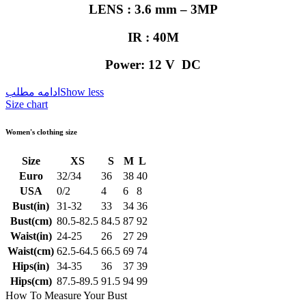
LENS : 3.6 mm – 3MP
IR : 40M
Power: 12 V DC
Show less
ادامه مطلب
Size chart
Women's clothing size
Size
XS
S
M
L
Euro
32/34
36
38
40
USA
0/2
4
6
8
Bust(in)
31-32
33
34
36
Bust(cm)
80.5-82.5
84.5
87
92
Waist(in)
24-25
26
27
29
Waist(cm)
62.5-64.5
66.5
69
74
Hips(in)
34-35
36
37
39
Hips(cm)
87.5-89.5
91.5
94
99
How To Measure Your Bust