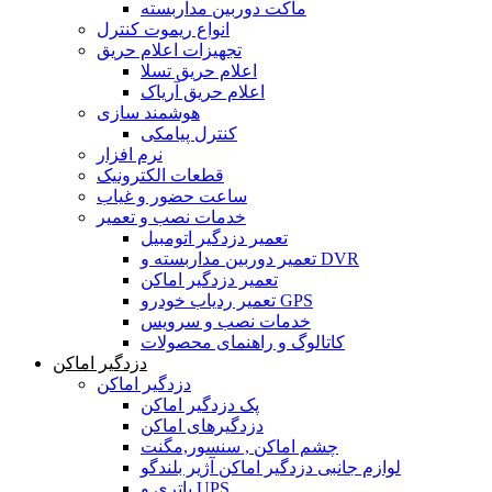
ماکت دوربین مداربسته
انواع ریموت کنترل
تجهیزات اعلام حریق
اعلام حریق تسلا
اعلام حریق آریاک
هوشمند سازی
کنترل پیامکی
نرم افزار
قطعات الکترونیک
ساعت حضور و غیاب
خدمات نصب و تعمیر
تعمیر دزدگیر اتومبیل
تعمیر دوربین مداربسته و DVR
تعمیر دزدگیر اماکن
تعمیر ردیاب خودرو GPS
خدمات نصب و سرویس
کاتالوگ و راهنمای محصولات
دزدگیر اماکن
دزدگیر اماکن
پک دزدگیر اماکن
دزدگیرهای اماکن
چشم اماکن , سنسور,مگنت
لوازم جانبی دزدگیر اماکن آژیر بلندگو
باتری و UPS