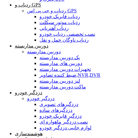
ردیاب و GPS
ردیاب و جی پی اس GPS
ردیاب فابریک خودرو
ردیاب موتور سیکلت
ردیاب آهنربایی
نصب تخصصی ردیاب خودرو
ردیاب ناوگان حمل و نقل
دوربین مداربسته
دوربین مداربسته
پک دوربین مداربسته
دوربین های مداربسته
تجهیزات دوربین مداربسته
ضبط کننده تصاویر,NVR,DVR
لنز دوربین مداربسته
ماکت دوربین مداربسته
دزدگیر خودرو
دزدگیر خودرو
دزدگیرهای تصویری
دزدگیرهای ساده
دزدگیر فابریک خودرو
نصب دزدگیر ماهواره ای
لوازم جانبی دزدگیر خودرو
هوشمندسازی