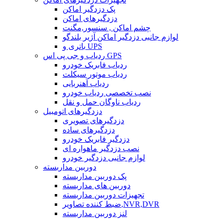
پک دزدگیر اماکن
دزدگیرهای اماکن
چشم اماکن , سنسور,مگنت
لوازم جانبی دزدگیر اماکن آژیر بلندگو
باتری و UPS
ردیاب و جی پی اس GPS
ردیاب فابریک خودرو
ردیاب موتور سیکلت
ردیاب آهنربایی
نصب تخصصی ردیاب خودرو
ردیاب ناوگان حمل و نقل
دزدگیرهای اتومبیل
دزدگیرهای تصویری
دزدگیرهای ساده
دزدگیر فابریک خودرو
نصب دزدگیر ماهواره ای
لوازم جانبی دزدگیر خودرو
دوربین مداربسته
پک دوربین مداربسته
دوربین های مداربسته
تجهیزات دوربین مداربسته
ضبط کننده تصاویر,NVR,DVR
لنز دوربین مداربسته