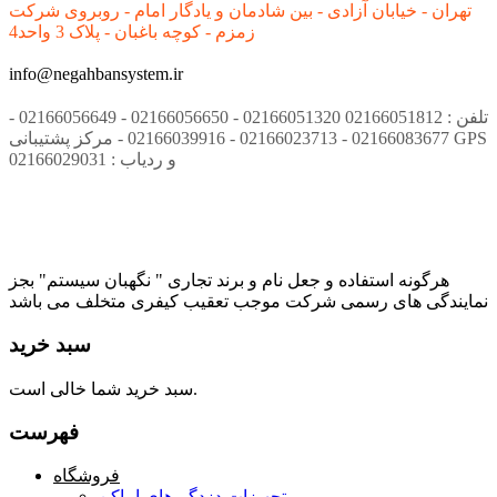
تهران - خیابان آزادی - بین شادمان و یادگار امام - روبروی شرکت
زمزم - کوچه باغبان - پلاک 3 واحد4
info@negahbansystem.ir
تلفن : 02166051812 02166051320 - 02166056650 - 02166056649 -
02166083677 - 02166023713 - 02166039916 - مرکز پشتیبانی GPS
و ردیاب : 02166029031
هرگونه استفاده و جعل نام و برند تجاری " نگهبان سیستم" بجز
نمایندگی های رسمی شرکت موجب تعقیب کیفری متخلف می باشد
سبد خرید
سبد خرید شما خالی است.
فهرست
فروشگاه
تجهیزات دزدگیرهای اماکن