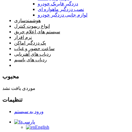
دزدگیر فابریک خودرو
نصب دزدگیر ماهواره ای
لوازم جانبی دزدگیر خودرو
هوشمندسازی
انواع ریموت کنترل
سیستم های اعلام حریق
نرم افزار
پک دزدگیر اماکن
ساعت حضور و غیاب
ردیاب های آهنربایی
ردیاب های باسیم
صفحه محتوا
محبوب
موردی یافت نشد
تنظیمات
ورود به سیستم
پارسی
English