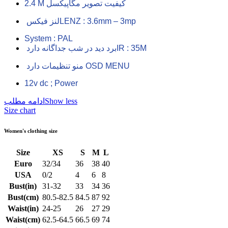
2.4 M کیفیت تصویر مگاپیکسل
لنز فیکسLENZ : 3.6mm – 3mp
System : PAL
برد دید در شب جداگانه داردIR : 35M
منو تنظیمات دارد OSD MENU
12v dc ; Power
Show less
ادامه مطلب
Size chart
Women's clothing size
Size
XS
S
M
L
Euro
32/34
36
38
40
USA
0/2
4
6
8
Bust(in)
31-32
33
34
36
Bust(cm)
80.5-82.5
84.5
87
92
Waist(in)
24-25
26
27
29
Waist(cm)
62.5-64.5
66.5
69
74