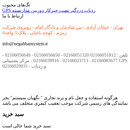
تگ‌های محبوب
ردیاب
دزدگیر
نصب
چیرکار
دوربین مداربسته
GPS
ارتباط با ما
تهران - خیابان آزادی - بین شادمان و یادگار امام - روبروی شرکت
زمزم - کوچه باغبان - پلاک 3 واحد4
info@negahbansystem.ir
تلفن : 02166051812 02166051320 - 02166056650 - 02166056649 -
02166083677 - 02166023713 - 02166039916 - مرکز پشتیبانی GPS
و ردیاب : 02166029031
هرگونه استفاده و جعل نام و برند تجاری " نگهبان سیستم" بجز
نمایندگی های رسمی شرکت موجب تعقیب کیفری متخلف می باشد
سبد خرید
سبد خرید شما خالی است.