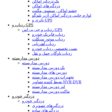
پک دزدگیر اماکن
دزدگیرهای اماکن
چشم اماکن , سنسور,مگنت
لوازم جانبی دزدگیر اماکن آژیر بلندگو
باتری و UPS
ردیاب و GPS
ردیاب و جی پی اس GPS
ردیاب فابریک خودرو
ردیاب موتور سیکلت
ردیاب آهنربایی
نصب تخصصی ردیاب خودرو
ردیاب ناوگان حمل و نقل
دوربین مداربسته
دوربین مداربسته
پک دوربین مداربسته
دوربین های مداربسته
تجهیزات دوربین مداربسته
ضبط کننده تصاویر,NVR,DVR
لنز دوربین مداربسته
ماکت دوربین مداربسته
دزدگیر خودرو
دزدگیر خودرو
دزدگیرهای تصویری
دزدگیرهای ساده