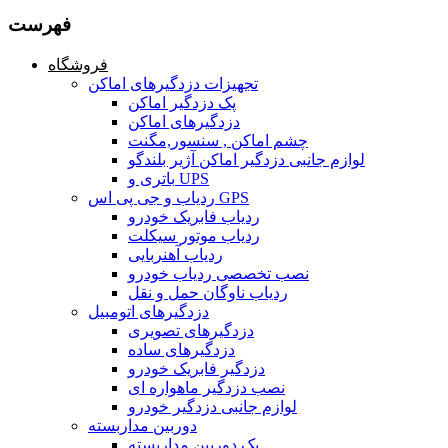
فهرست
فروشگاه
تجهیزات دزدگیرهای اماکن
پک دزدگیر اماکن
دزدگیرهای اماکن
چشم اماکن , سنسور,مگنت
لوازم جانبی دزدگیر اماکن آژیر بلندگو
باتری و UPS
ردیاب و جی پی اس GPS
ردیاب فابریک خودرو
ردیاب موتور سیکلت
ردیاب آهنربایی
نصب تخصصی ردیاب خودرو
ردیاب ناوگان حمل و نقل
دزدگیرهای اتومبیل
دزدگیرهای تصویری
دزدگیرهای ساده
دزدگیر فابریک خودرو
نصب دزدگیر ماهواره ای
لوازم جانبی دزدگیر خودرو
دوربین مداربسته
پک دوربین مداربسته