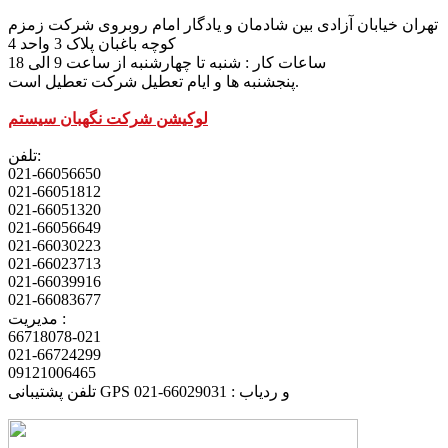
تهران خیابان آزادی بین شادمان و یادگار امام روبروی شرکت زمزم
کوچه باغبان پلاک 3 واحد 4
ساعات کار : شنبه تا چهارشنبه از ساعت 9 الی 18
پنجشنبه ها و ایام تعطیل شرکت تعطیل است.
لوکیشن شرکت نگهبان سیستم
تلفن:
021-66056650
021-66051812
021-66051320
021-66056649
021-66030223
021-66023713
021-66039916
021-66083677
مدیریت :
66718078-021
021-66724299
09121006465
تلفن پشتیبانی GPS و ردیاب : 66029031-021