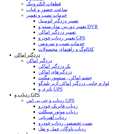
قطعات الکترونیک
ساعت حضور و غیاب
خدمات نصب و تعمیر
تعمیر دزدگیر اتومبیل
تعمیر دوربین مداربسته و DVR
تعمیر دزدگیر اماکن
تعمیر ردیاب خودرو GPS
خدمات نصب و سرویس
کاتالوگ و راهنمای محصولات
دزدگیر اماکن
دزدگیر اماکن
پک دزدگیر اماکن
دزدگیرهای اماکن
چشم اماکن , سنسور,مگنت
لوازم جانبی دزدگیر اماکن آژیر بلندگو
باتری و UPS
ردیاب و GPS
ردیاب و جی پی اس GPS
ردیاب فابریک خودرو
ردیاب موتور سیکلت
ردیاب آهنربایی
نصب تخصصی ردیاب خودرو
ردیاب ناوگان حمل و نقل