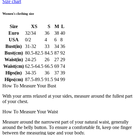
Size chart
Women's clothing size
Size
XS
S
M
L
Euro
32/34
36
38
40
USA
0/2
4
6
8
Bust(in)
31-32
33
34
36
Bust(cm)
80.5-82.5
84.5
87
92
Waist(in)
24-25
26
27
29
Waist(cm)
62.5-64.5
66.5
69
74
Hips(in)
34-35
36
37
39
Hips(cm)
87.5-89.5
91.5
94
99
How To Measure Your Bust
With your arms relaxed at your sides, measure around the fullest part
of your chest.
How To Measure Your Waist
Measure around the narrowest part of your natural waist, generally
around the belly button. To ensure a comfortable fit, keep one finger
between the measuring tape and your body.