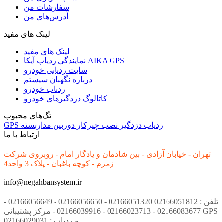
سفارشات من
آدرس‌های من
لینک های مفید
لینک های مفید
نمایندگی ردیاب آیکا AIKA GPS
سایت ردیابی خودرو
درباره نگهبان سیستم
ردیاب خودرو
کاتالوگ دزدگیرهای خودرو
تگ‌های محبوب
ردیاب
دزدگیر
نصب
چیرکار
دوربین مداربسته
GPS
ارتباط با ما
تهران - خیابان آزادی - بین شادمان و یادگار امام - روبروی شرکت
زمزم - کوچه باغبان - پلاک 3 واحد4
info@negahbansystem.ir
تلفن : 02166051812 02166051320 - 02166056650 - 02166056649 -
02166083677 - 02166023713 - 02166039916 - مرکز پشتیبانی GPS
و ردیاب : 02166029031