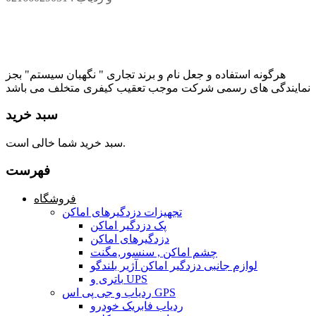
هرگونه استفاده و جعل نام و برند تجاری " نگهبان سیستم" بجز
نمایندگی های رسمی شرکت موجب تعقیب کیفری متخلف می باشد
سبد خرید
سبد خرید شما خالی است.
فهرست
فروشگاه
تجهیزات دزدگیرهای اماکن
پک دزدگیر اماکن
دزدگیرهای اماکن
چشم اماکن , سنسور,مگنت
لوازم جانبی دزدگیر اماکن آژیر بلندگو
باتری و UPS
ردیاب و جی پی اس GPS
ردیاب فابریک خودرو