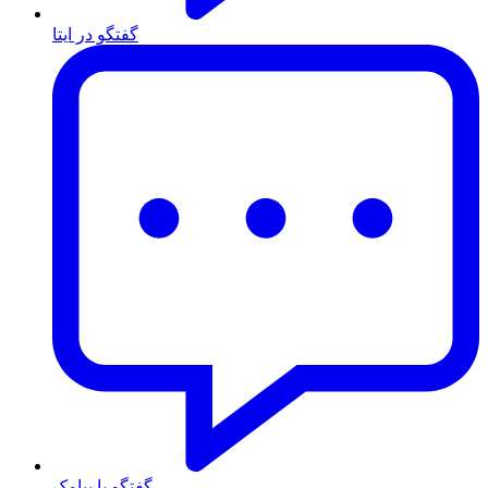
گفتگو در ایتا
گفتگو با پیامک