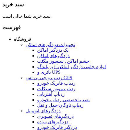
سبد خرید
سبد خرید شما خالی است.
فهرست
فروشگاه
تجهیزات دزدگیرهای اماکن
پک دزدگیر اماکن
دزدگیرهای اماکن
چشم اماکن , سنسور,مگنت
لوازم جانبی دزدگیر اماکن آژیر بلندگو
باتری و UPS
ردیاب و جی پی اس GPS
ردیاب فابریک خودرو
ردیاب موتور سیکلت
ردیاب آهنربایی
نصب تخصصی ردیاب خودرو
ردیاب ناوگان حمل و نقل
دزدگیرهای اتومبیل
دزدگیرهای تصویری
دزدگیرهای ساده
دزدگیر فابریک خودرو