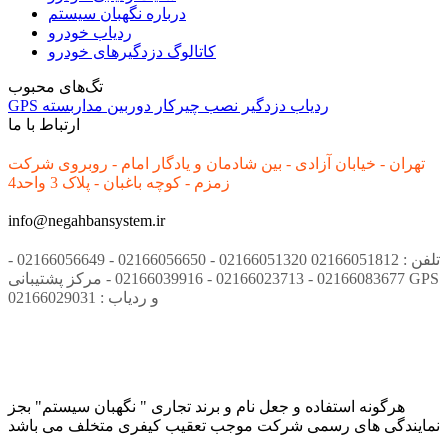
درباره نگهبان سیستم
ردیاب خودرو
کاتالوگ دزدگیرهای خودرو
تگ‌های محبوب
ردیاب
دزدگیر
نصب
چیرکار
دوربین مداربسته
GPS
ارتباط با ما
تهران - خیابان آزادی - بین شادمان و یادگار امام - روبروی شرکت
زمزم - کوچه باغبان - پلاک 3 واحد4
info@negahbansystem.ir
تلفن : 02166051812 02166051320 - 02166056650 - 02166056649 -
02166083677 - 02166023713 - 02166039916 - مرکز پشتیبانی GPS
و ردیاب : 02166029031
هرگونه استفاده و جعل نام و برند تجاری " نگهبان سیستم" بجز
نمایندگی های رسمی شرکت موجب تعقیب کیفری متخلف می باشد