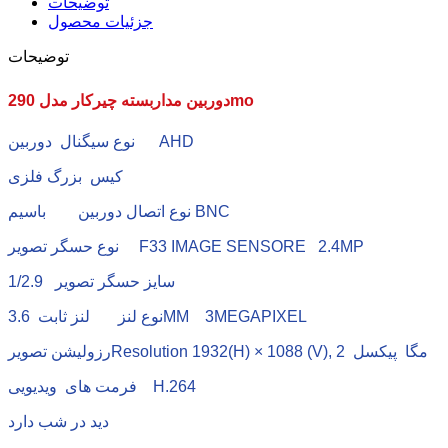
توضیحات
جزئیات محصول
توضیحات
دوربین مداربسته چیرکار مدل 290mo
نوع سیگنال دوربین AHD
کیس بزرگ فلزی
نوع اتصال دوربین باسیم BNC
نوع حسگر تصویر F33 IMAGE SENSORE 2.4MP
سایز حسگر تصویر 1/2.9
نوع لنز لنز ثابت 3.6MM 3MEGAPIXEL
مگا پیکسل
Resolution 1932(H) × 1088 (V), 2
رزولیشن تصویر
فرمت های ویدیویی H.264
دید در شب دارد