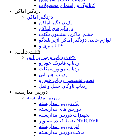
کاتالوگ و راهنمای محصولات
دزدگیر اماکن
دزدگیر اماکن
پک دزدگیر اماکن
دزدگیرهای اماکن
چشم اماکن , سنسور,مگنت
لوازم جانبی دزدگیر اماکن آژیر بلندگو
باتری و UPS
ردیاب و GPS
ردیاب و جی پی اس GPS
ردیاب فابریک خودرو
ردیاب موتور سیکلت
ردیاب آهنربایی
نصب تخصصی ردیاب خودرو
ردیاب ناوگان حمل و نقل
دوربین مداربسته
دوربین مداربسته
پک دوربین مداربسته
دوربین های مداربسته
تجهیزات دوربین مداربسته
ضبط کننده تصاویر,NVR,DVR
لنز دوربین مداربسته
ماکت دوربین مداربسته