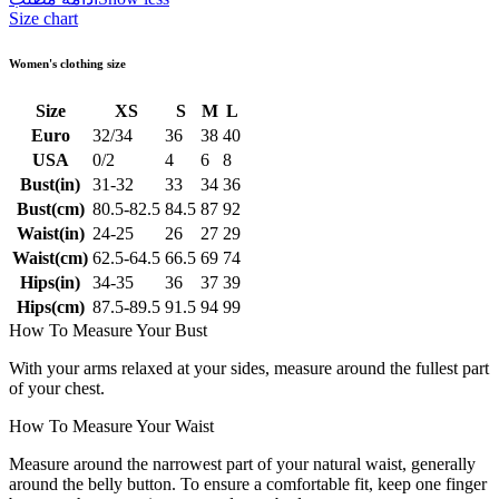
Size chart
Women's clothing size
Size
XS
S
M
L
Euro
32/34
36
38
40
USA
0/2
4
6
8
Bust(in)
31-32
33
34
36
Bust(cm)
80.5-82.5
84.5
87
92
Waist(in)
24-25
26
27
29
Waist(cm)
62.5-64.5
66.5
69
74
Hips(in)
34-35
36
37
39
Hips(cm)
87.5-89.5
91.5
94
99
How To Measure Your Bust
With your arms relaxed at your sides, measure around the fullest part
of your chest.
How To Measure Your Waist
Measure around the narrowest part of your natural waist, generally
around the belly button. To ensure a comfortable fit, keep one finger