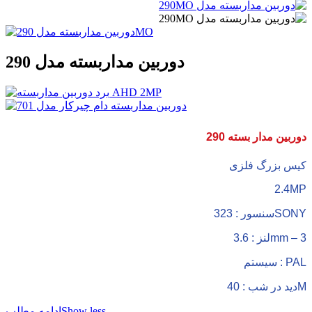
دوربین مداربسته مدل 290
دوربین مدار بسته 290
کیس بزرگ فلزی
2.4MP
سنسور : 323SONY
لنز : 3.6mm – 3
سیستم : PAL
دید در شب : 40M
Show less
ادامه مطلب