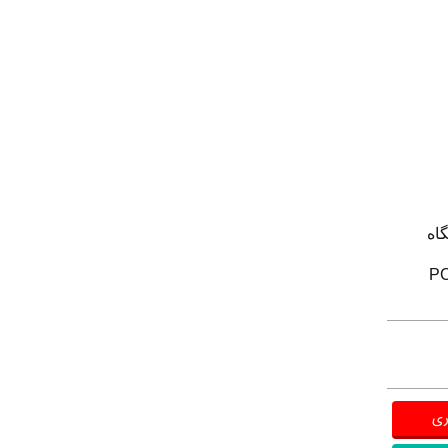
گاه
ری