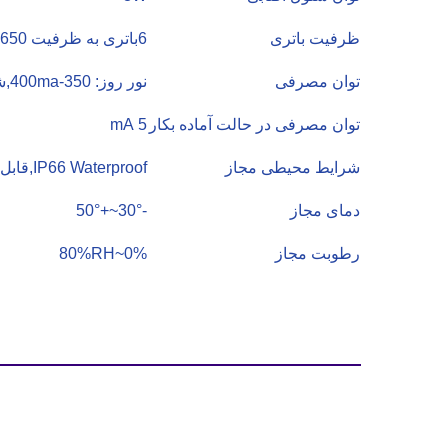
ظرفیت باتری
6باتری به ظرفیت 18650میلی آمپر ساعت
توان مصرفی
نور روز: 350-400ma,شب:500-550ma
توان مصرفی در حالت آماده بکار
5 mA
شرایط محیطی مجاز
IP66 Waterproof,قابل استفاده در فضای داخلی و خارجی
دمای مجاز
-30°~+50°
رطوبت مجاز
0%~80%RH