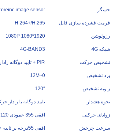
حسگر
oreinc image sensor
فرمت فشرده سازی فایل
H.264+/H.265
رزولوشن
1920*1080 1080P
شبکه 4G
4G-BAND3
تشخیص حرکت
PIR + تایید دوگانه رادارحرکتی
برد تشخیص
0~12M
زاویه تشخیص
120°
نحوه هشدار
تایید دوگانه با رادار ح
زوایای حرکتی
افقی 355 عمودی 120درجه
سرعت چرخش
افقی 55درجه بر ثانیه عمودی 40 درجه بر ثانیه