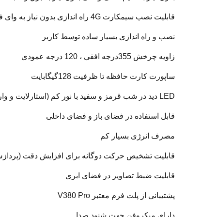
قابلیت نصب سیمکارت 4G راه اندازی بدون نیاز به وای فای و شبکه داخلی
نصب و راه اندازی بسیار ساده توسط کاربر
زاویه چرخش 355درجه افقی ، 120 درجه عمودی
ساپورت کارت حافظه تا ظرفیت 128گیگابایت
LED دید در شب قرمز و سفید با نور کم (استارلایت و وارم لایت)
قابل استفاده در فضای باز و فضای داخلی
مصرف انرژی بسیار کم
قابلیت تشخیص حرکت دوگانه برای افزایش دقت (پردازش تص
قابلیت ضبط تصاویر در فضای ابری
پشتیبانی از پلت فرم معتبر V380 Pro
دارای میکروفن جهت شنود صدا