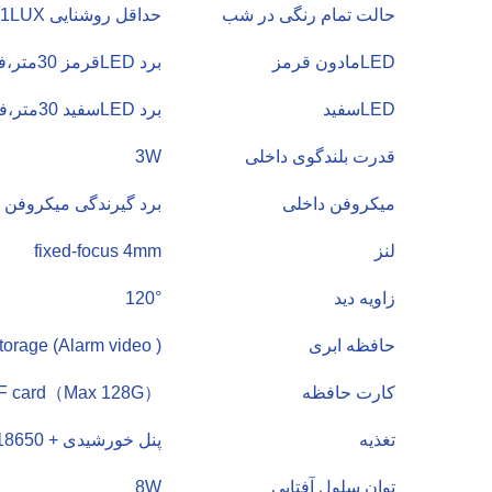
حالت تمام رنگی در شب
حداقل روشنایی 0.00001LUX
LEDمادون قرمز
برد LEDقرمز 30متر،فاصله مفید 10متر
LEDسفید
برد LEDسفید 30متر،فاصله مفید 10متر
قدرت بلندگوی داخلی
3W
میکروفن داخلی
برد گیرندگی میکروفن حدود 
لنز
fixed-focus 4mm
زاویه دید
120°
حافظه ابری
orage (Alarm video )
کارت حافظه
F card（Max 128G）
تغذیه
پنل خورشیدی + 3.7V 18650 باتری
توان سلول آفتابی
8W