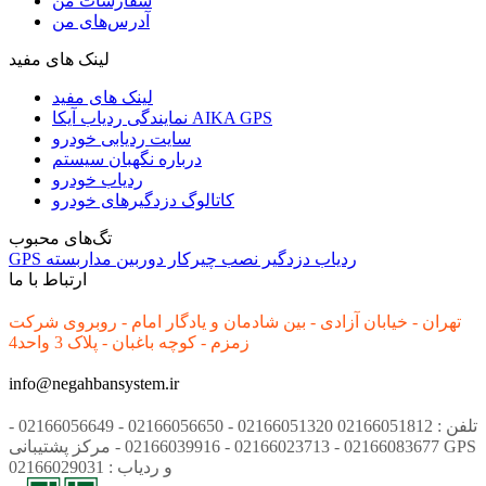
سفارشات من
آدرس‌های من
لینک های مفید
لینک های مفید
نمایندگی ردیاب آیکا AIKA GPS
سایت ردیابی خودرو
درباره نگهبان سیستم
ردیاب خودرو
کاتالوگ دزدگیرهای خودرو
تگ‌های محبوب
ردیاب
دزدگیر
نصب
چیرکار
دوربین مداربسته
GPS
ارتباط با ما
تهران - خیابان آزادی - بین شادمان و یادگار امام - روبروی شرکت
زمزم - کوچه باغبان - پلاک 3 واحد4
info@negahbansystem.ir
تلفن : 02166051812 02166051320 - 02166056650 - 02166056649 -
02166083677 - 02166023713 - 02166039916 - مرکز پشتیبانی GPS
و ردیاب : 02166029031