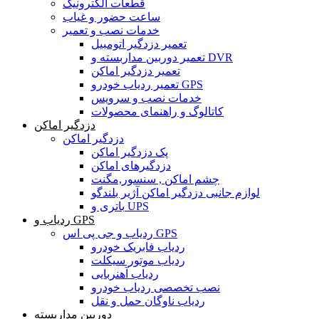
قطعات الکترونیک
ساعت حضور و غیاب
خدمات نصب و تعمیر
تعمیر دزدگیر اتومبیل
تعمیر دوربین مداربسته و DVR
تعمیر دزدگیر اماکن
تعمیر ردیاب خودرو GPS
خدمات نصب و سرویس
کاتالوگ و راهنمای محصولات
دزدگیر اماکن
دزدگیر اماکن
پک دزدگیر اماکن
دزدگیرهای اماکن
چشم اماکن , سنسور,مگنت
لوازم جانبی دزدگیر اماکن آژیر بلندگو
باتری و UPS
ردیاب و GPS
ردیاب و جی پی اس GPS
ردیاب فابریک خودرو
ردیاب موتور سیکلت
ردیاب آهنربایی
نصب تخصصی ردیاب خودرو
ردیاب ناوگان حمل و نقل
دوربین مداربسته