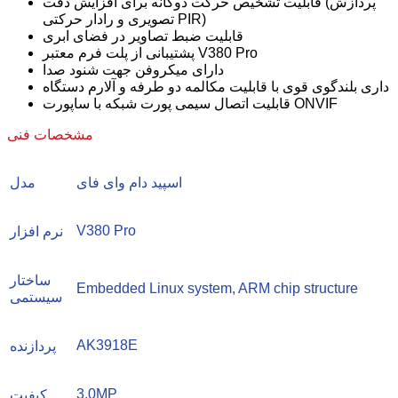
قابلیت تشخیص حرکت دوگانه برای افزایش دقت (پردازش
تصویری و رادار حرکتی PIR)
قابلیت ضبط تصاویر در فضای ابری
پشتیبانی از پلت فرم معتبر V380 Pro
دارای میکروفن جهت شنود صدا
داری بلندگوی قوی با قابلیت مکالمه دو طرفه و آلارم دستگاه
قابلیت اتصال سیمی پورت شبکه با ساپورت ONVIF
مشخصات فنی
اسپید دام وای فای
مدل
V380 Pro
نرم افزار
ساختار
Embedded Linux system, ARM chip structure
سیستمی
AK3918E
پردازنده
3.0MP
کیفیت