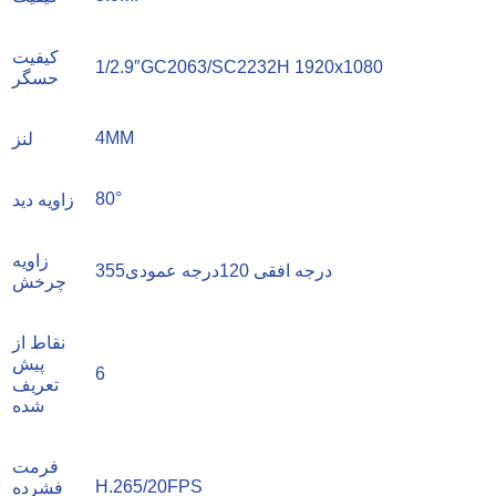
کیفیت
1/2.9″GC2063/SC2232H 1920x1080
حسگر
4MM
لنز
80°
زاویه دید
زاویه
355درجه افقی 120درجه عمودی
چرخش
نقاط از
پیش
6
تعریف
شده
فرمت
H.265/20FPS
فشرده