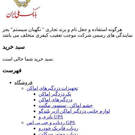
هرگونه استفاده و جعل نام و برند تجاری " نگهبان سیستم" بجز
نمایندگی های رسمی شرکت موجب تعقیب کیفری متخلف می باشد
سبد خرید
سبد خرید شما خالی است.
فهرست
فروشگاه
تجهیزات دزدگیرهای اماکن
پک دزدگیر اماکن
دزدگیرهای اماکن
چشم اماکن , سنسور,مگنت
لوازم جانبی دزدگیر اماکن آژیر بلندگو
باتری و UPS
ردیاب و جی پی اس GPS
ردیاب فابریک خودرو
ردیاب موتور سیکلت