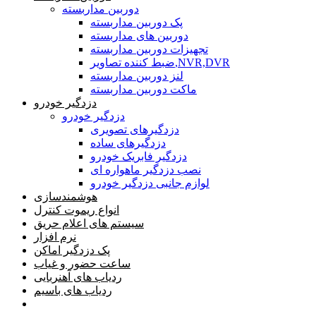
دوربین مداربسته
پک دوربین مداربسته
دوربین های مداربسته
تجهیزات دوربین مداربسته
ضبط کننده تصاویر,NVR,DVR
لنز دوربین مداربسته
ماکت دوربین مداربسته
دزدگیر خودرو
دزدگیر خودرو
دزدگیرهای تصویری
دزدگیرهای ساده
دزدگیر فابریک خودرو
نصب دزدگیر ماهواره ای
لوازم جانبی دزدگیر خودرو
هوشمندسازی
انواع ریموت کنترل
سیستم های اعلام حریق
نرم افزار
پک دزدگیر اماکن
ساعت حضور و غیاب
ردیاب های آهنربایی
ردیاب های باسیم
صفحه محتوا