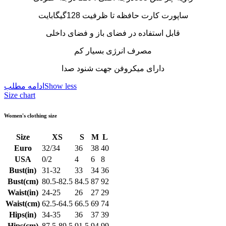
ساپورت کارت حافظه تا ظرفیت 128گیگابایت
قابل استفاده در فضای باز و فضای داخلی
مصرف انرژی بسیار کم
دارای میکروفن جهت شنود صدا
Show less
ادامه مطلب
Size chart
Women's clothing size
Size
XS
S
M
L
Euro
32/34
36
38
40
USA
0/2
4
6
8
Bust(in)
31-32
33
34
36
Bust(cm)
80.5-82.5
84.5
87
92
Waist(in)
24-25
26
27
29
Waist(cm)
62.5-64.5
66.5
69
74
Hips(in)
34-35
36
37
39
Hips(cm)
87.5-89.5
91.5
94
99