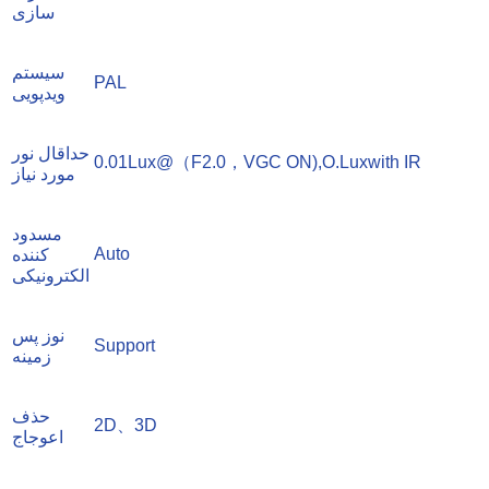
سازی
سیستم
PAL
ویدپویی
حداقال نور
0.01Lux@（F2.0，VGC ON),O.Luxwith IR
مورد نیاز
مسدود
Auto
کننده
الکترونیکی
نوز پس
Support
زمینه
حذف
2D、3D
اعوجاج