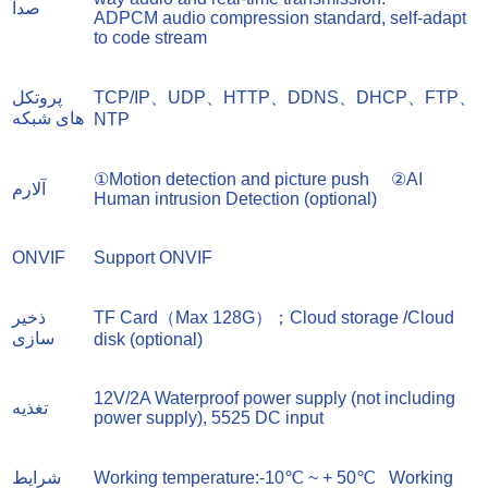
صدا
ADPCM audio compression standard, self-adapt
to code stream
TCP/IP、UDP、HTTP、DDNS、DHCP、FTP、
پروتکل
های شبکه
NTP
①Motion detection and picture push ②AI
آلارم
Human intrusion Detection (optional)
ONVIF
Support ONVIF
TF Card（Max 128G）；Cloud storage /Cloud
ذخیر
سازی
disk (optional)
12V/2A Waterproof power supply (not including
تغذیه
power supply), 5525 DC input
Working temperature:-10℃ ~ + 50℃ Working
شرایط