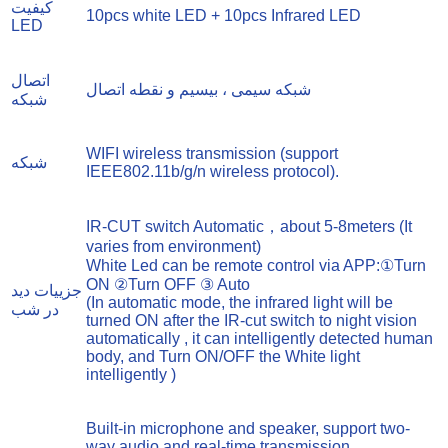
کیفیت
10pcs white LED + 10pcs Infrared LED
LED
اتصال
شبکه سیمی ، بیسیم و نقطه اتصال
شبکه
WIFI wireless transmission (support
شبکه
IEEE802.11b/g/n wireless protocol).
IR-CUT switch Automatic，about 5-8meters (It
varies from environment)
White Led can be remote control via APP:①Turn
ON ②Turn OFF ③ Auto
جزییات دید
(In automatic mode, the infrared light will be
در شب
turned ON after the IR-cut switch to night vision
automatically , it can intelligently detected human
body, and Turn ON/OFF the White light
intelligently )
Built-in microphone and speaker, support two-
way audio and real-time transmission.