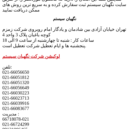
سایت نگهبان سیستم ثبت سفارش کرده و به سریع ترین روش های
ممکن دریافت نمایید
نگهبان سیستم
تهران خیابان آزادی بین شادمان و یادگار امام روبروی شرکت زمزم
کوچه باغبان پلاک 3 واحد 4
ساعات کار : شنبه تا چهارشنبه از ساعت 9 الی 18
پنجشنبه ها و ایام تعطیل شرکت تعطیل است.
لوکیشن شرکت نگهبان سیستم
تلفن:
021-66056650
021-66051812
021-66051320
021-66056649
021-66030223
021-66023713
021-66039916
021-66083677
مدیریت :
66718078-021
021-66724299