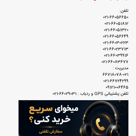
تلفن:
021-66056650
021-66051812
021-66051320
021-66056649
021-66030223
021-66023713
021-66039916
021-66083677
مدیریت :
66718078-021
021-66724299
09121006465
تلفن پشتیبانی GPS و ردیاب : 66029031-021