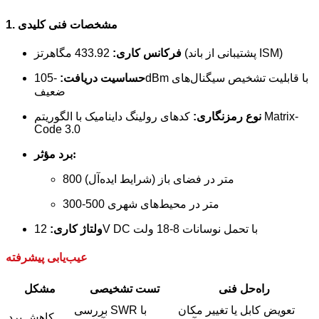
1. مشخصات فنی کلیدی
433.92 مگاهرتز (پشتیبانی از باند ISM)
فرکانس کاری:
حساسیت دریافت:
-105dBm با قابلیت تشخیص سیگنال‌های
ضعیف
نوع رمزنگاری:
کدهای رولینگ داینامیک با الگوریتم Matrix-
Code 3.0
برد مؤثر:
800 متر در فضای باز (شرایط ایده‌آل)
300-500 متر در محیط‌های شهری
12V DC با تحمل نوسانات 8-18 ولت
ولتاژ کاری:
عیب‌یابی پیشرفته
راه‌حل فنی
تست تشخیصی
مشکل
تعویض کابل یا تغییر مکان
بررسی SWR با
کاهش برد