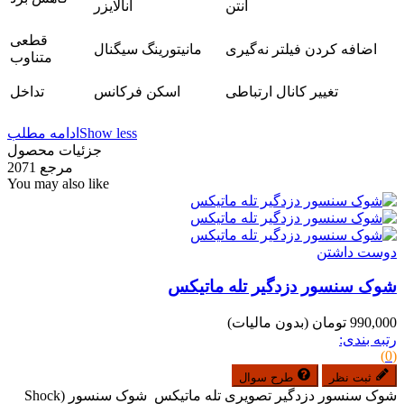
آنتن
آنالایزر
قطعی
اضافه کردن فیلتر نه‌گیری
مانیتورینگ سیگنال
متناوب
تغییر کانال ارتباطی
اسکن فرکانس
تداخل
Show less
ادامه مطلب
جزئیات محصول
مرجع
2071
You may also like
دوست داشتن
شوک سنسور دزدگیر تله ماتیکس
990,000 تومان
(بدون مالیات)
رتبه بندی:
(0)
ثبت نظر
طرح سوال
شوک سنسور دزدگیر تصویری تله ماتیکس شوک سنسور (Shock