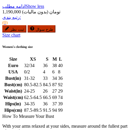
Show less
ادامه مطلب
1,190,000 تومان
(بدون مالیات)
رتبه بندی:
(0)
طرح سوال
ثبت نظر
Size chart
Women's clothing size
Size
XS
S
M
L
Euro
32/34
36
38
40
USA
0/2
4
6
8
Bust(in)
31-32
33
34
36
Bust(cm)
80.5-82.5
84.5
87
92
Waist(in)
24-25
26
27
29
Waist(cm)
62.5-64.5
66.5
69
74
Hips(in)
34-35
36
37
39
Hips(cm)
87.5-89.5
91.5
94
99
How To Measure Your Bust
With your arms relaxed at your sides, measure around the fullest part