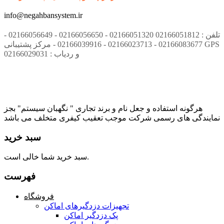
info@negahbansystem.ir
تلفن : 02166051812 02166051320 - 02166056650 - 02166056649 -
02166083677 - 02166023713 - 02166039916 - مرکز پشتیبانی GPS
و ردیاب : 02166029031
هرگونه استفاده و جعل نام و برند تجاری " نگهبان سیستم" بجز
نمایندگی های رسمی شرکت موجب تعقیب کیفری متخلف می باشد
سبد خرید
سبد خرید شما خالی است.
فهرست
فروشگاه
تجهیزات دزدگیرهای اماکن
پک دزدگیر اماکن