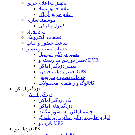
تجهیزات اعلام حریق
اعلام حریق تسلا
اعلام حریق آریاک
هوشمند سازی
کنترل پیامکی
نرم افزار
قطعات الکترونیک
ساعت حضور و غیاب
خدمات نصب و تعمیر
تعمیر دزدگیر اتومبیل
تعمیر دوربین مداربسته و DVR
تعمیر دزدگیر اماکن
تعمیر ردیاب خودرو GPS
خدمات نصب و سرویس
کاتالوگ و راهنمای محصولات
دزدگیر اماکن
دزدگیر اماکن
پک دزدگیر اماکن
دزدگیرهای اماکن
چشم اماکن , سنسور,مگنت
لوازم جانبی دزدگیر اماکن آژیر بلندگو
باتری و UPS
ردیاب و GPS
ردیاب و جی پی اس GPS