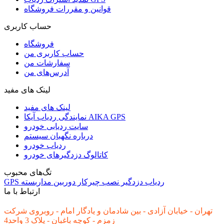
قوانین و مقررات فروشگاه
حساب کاربری
فروشگاه
حساب کاربری من
سفارشات من
آدرس‌های من
لینک های مفید
لینک های مفید
نمایندگی ردیاب آیکا AIKA GPS
سایت ردیابی خودرو
درباره نگهبان سیستم
ردیاب خودرو
کاتالوگ دزدگیرهای خودرو
تگ‌های محبوب
ردیاب
دزدگیر
نصب
چیرکار
دوربین مداربسته
GPS
ارتباط با ما
تهران - خیابان آزادی - بین شادمان و یادگار امام - روبروی شرکت
زمزم - کوچه باغبان - پلاک 3 واحد4