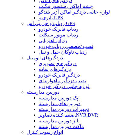
دزدگیرهای اماکن
چشم اماکن , سنسور,مگنت
لوازم جانبی دزدگیر اماکن آژیر بلندگو
باتری و UPS
ردیاب و جی پی اس GPS
ردیاب فابریک خودرو
ردیاب موتور سیکلت
ردیاب آهنربایی
نصب تخصصی ردیاب خودرو
ردیاب ناوگان حمل و نقل
دزدگیرهای اتومبیل
دزدگیرهای تصویری
دزدگیرهای ساده
دزدگیر فابریک خودرو
نصب دزدگیر ماهواره ای
لوازم جانبی دزدگیر خودرو
دوربین مداربسته
پک دوربین مداربسته
دوربین های مداربسته
تجهیزات دوربین مداربسته
ضبط کننده تصاویر,NVR,DVR
لنز دوربین مداربسته
ماکت دوربین مداربسته
انواع ریموت کنترل