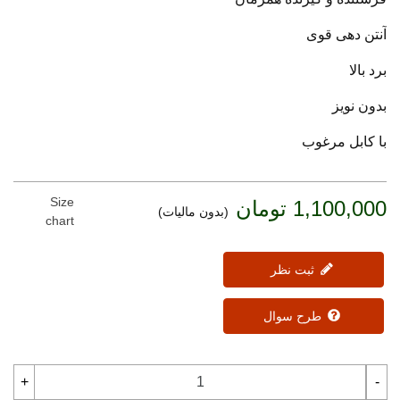
آنتن دهی قوی
برد بالا
بدون نویز
با کابل مرغوب
Size
1,100,000 تومان
(بدون مالیات)
chart
ثبت نظر
طرح سوال
+
-