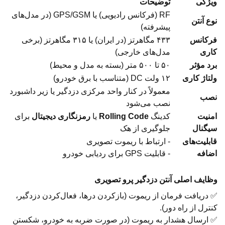
ویژگی
توضیحات
RF (فرکانس رادیویی) یا GPS/GSM (در مدل‌های
نوع آنتن
پیشرفته)
فرکانس
۴۳۳ مگاهرتز (در ایران) یا ۳۱۵ مگاهرتز (برخی
کاری
مدل‌های خارجی)
برد مؤثر
۵۰ تا ۵۰۰ متر (بسته به مدل و محیط)
ولتاژ کاری
۱۲ ولت DC (متناسب با برق خودرو)
معمولاً در کنار واحد مرکزی دزدگیر یا زیر داشبورد
نصب
نصب می‌شود
امنیت
کدینگ
Rolling Code
یا
رمزنگاری دیجیتال
برای
سیگنال
جلوگیری از هک
قابلیت‌های
- ارتباط با ریموت تصویری
اضافه
- قابلیت GPS برای ردیابی خودرو
وظایف اصلی آنتن دزدگیر پرو تصویری
✅ دریافت فرمان از ریموت (بازکردن درها، فعال‌کردن دزدگیر،
کنترل از راه دور).
✅ ارسال هشدار به ریموت (در صورت ضربه به خودرو، شکستن