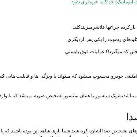
اتوماتیک) جداگانه خریداری شود.
بازكرده چراغها فلاشرميزنندكليد
 كليدهاي ريموت را يكي پس ازديگري
مليات فوق بايستي
نیتی خودرو محسوب میشود که میتواند با ویژگی ها و قابلیت هایی که 
ارا میباشد،شوک سنسور یا همان سنسور تشخیص ضربه میباشد که با وار
دا
رهای تشخیص صدا اشاره کرد،شید شما بارها شاهد این بوده باشید که ب