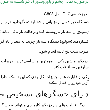
درصورت تمایل چشم و پاورویندوز (بالابر شیشه به صورت 
طرزكددهيPLC مدل C803
دستگاه غير فعال ترمز پائي را فشارداده نگهداريد درب را 
(سوئيچ) را سه بار بازوبسته كنيدودرحالت باز باقي بماند
فشاردهيد (سوئيچ) دستگاه سه بار چريپ به معناي ياد گرفتن كد ميگيرد0 ع
ظرف مدت پنج ثانيه انجام شود.
دزدگیر ماشین یکی از مهمترین و اساسی ترین تجهیزات ام
سارقین محافظت کند.
یکی از قابلیت ها و تجهیزات کاربردی که این دستگاه د
آژیر خودرو را فعال میکند.
دارای حسگرهای تشخیص ص
از دیگر قابلیت های این دزدگیر کاربردی میتواند به حسگ