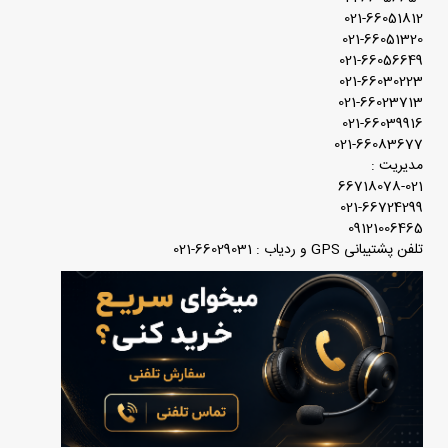
021-66051812
021-66051320
021-66056649
021-66030223
021-66023713
021-66039916
021-66083677
مدیریت :
66718078-021
021-66724299
09121006465
تلفن پشتیبانی GPS و ردیاب : 66029031-021