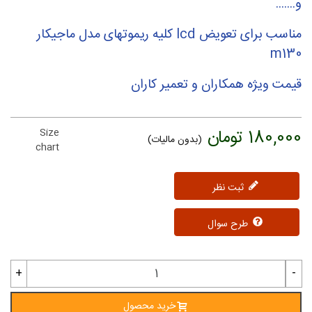
و.......
مناسب برای تعویض lcd کلیه ریموتهای مدل ماجیکار
m130
قیمت ویژه همکاران و تعمیر کاران
180,000 تومان
Size
(بدون مالیات)
chart
ثبت نظر
طرح سوال
+
-
خرید محصول