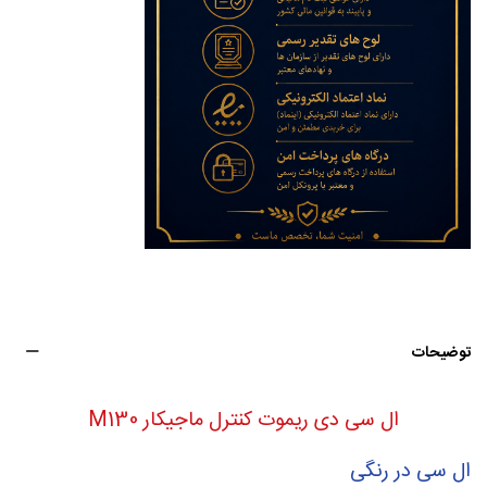
توضیحات
ال سی دی ریموت کنترل ماجیکار M130
ال سی در رنگی