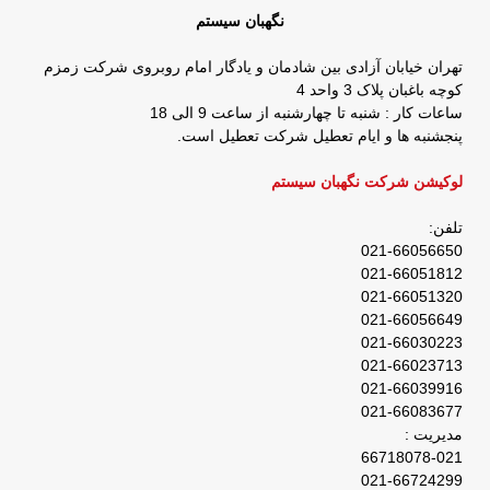
نگهبان سیستم
تهران خیابان آزادی بین شادمان و یادگار امام روبروی شرکت زمزم
کوچه باغبان پلاک 3 واحد 4
ساعات کار : شنبه تا چهارشنبه از ساعت 9 الی 18
پنجشنبه ها و ایام تعطیل شرکت تعطیل است.
لوکیشن شرکت نگهبان سیستم
تلفن:
021-66056650
021-66051812
021-66051320
021-66056649
021-66030223
021-66023713
021-66039916
021-66083677
مدیریت :
66718078-021
021-66724299