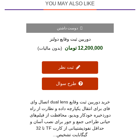
YOU MAY ALSO LIKE
دوست داشتن
(1)
دوربین ثبت وقایع دولنز
12,200,000 تومان
(بدون مالیات)
ثبت نظر
طرح سوال
خرید دوربین ثبت وقایع dual lens اتصال وای
فای برای انتقال یکپارچه داده و نظارت از راه
دورذخیره خودکار ویدیو، محافظت از فیلم‌های
حیاتی طراحی جمع و جور برای نصب آسان و
حداقل نفوذپشتیبانی از کارت TF تا 32
گیگابایت تشخیص...