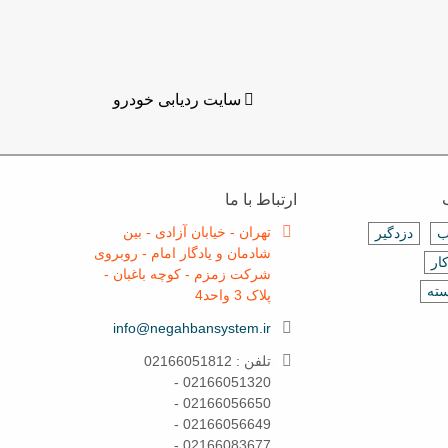
سایت ردیابی خودرو
ارتباط با ما
تهران - خیابان آزادی - بین
ب
دزدگیر
شادمان و یادگار امام - روبروی
ار
شرکت زمزم - کوچه باغبان -
سته
پلاک 3 واحد4
info@negahbansystem.ir
تلفن : 02166051812
02166051320 -
02166056650 -
02166056649 -
02166083677 -