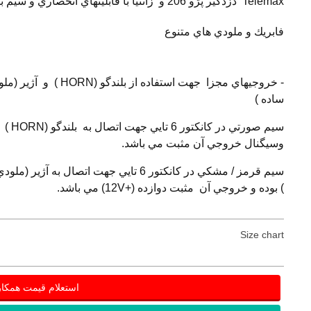
Telemax دزدگير پژو 206 و زانتيا با قابليتهاي انحصاري و سيم
فابريك و ملودي هاي متنوع
- خروجيهاي مجزا جهت استفاده از بلندگو (HORN )
ساده )
سيم صورتي در كانكتور 6
وسيگنال خروجي آن مثبت مي باشد.
سيم قرمز / مشكي در كانكتور 6 تايي جهت اتصال به آژير 
) بوده و خروجي آن مثبت دوازده (+12V) مي باشد.
Size chart
استعلام قیمت همکا