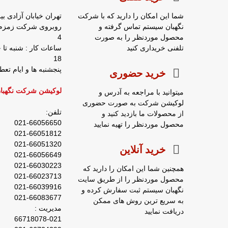
شما این امکان را دارید که با شرکت
تهران خیابان آزادی بی
نگهبان سیستم تماس گرفته و
محصول موردنظر را به صورت
4
تلفنی خریداری کنید
18
پنجشنبه ها و ایام ت
خرید حضوری
لوکیشن شرکت نگهبا
میتوانید با مراجعه به آدرس و
لوکیشن شرکت به صورت حضوری
تلفن:
از محصولات ما بازدید کنید و
021-66056650
محصول موردنظر را تهیه نمایید
021-66051812
021-66051320
خرید آنلاین
021-66056649
021-66030223
همچنین شما این امکان را دارید که
021-66023713
محصول موردنظر را از طریق سایت
021-66039916
نگهبان سیستم ثبت سفارش کرده و
021-66083677
به سریع ترین روش های ممکن
مدیریت :
دریافت نمایید
66718078-021