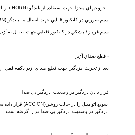
- خروجيهاي مجزا جهت استفاده از بلندگو (HORN ) و آژير (ملودي يا ساده )
سيم صورتي در كانكتور 6 تايي جهت اتصال به بلندگو (HORN ) بوده وسيگنال خروجي آن مثبت مي باشد.
سيم قرمز / مشكي در كانكتور 6 تايي جهت اتصال به آژير (ملودي يا ساده ) بوده و خروجي آن مثبت دوازده (+12V) مي باشد.
- قطع صداي آژير
بعد از تحريك دزدگير جهت قطع صداي آژير دكمه
قفل
را
قرار دادن دزدگير در وضعيت دزدگير بي صدا
دزدگير در وضعيت دزدگير بي صدا قرار گرفته است.