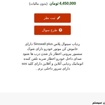
4,450,000 تومان
(بدون مالیات)
ثبت نظر
طرح سوال
ردیاب سینوال پلاس Sinowall plus دارای
خاموش کن موتور خودرو دارای شوک
سنسور بیرونی اخطار باز شدن درب ها شنود
صدای داخل خودرو اخطار ضربه تلفن کننده
اتوماتیک ردیابی آنلاین و آفلاین دارای کلید sos
دارای سرور داخلی نرم...
ان سیستم