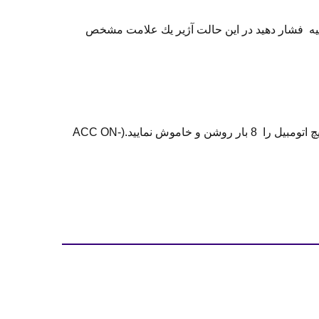
ر داده سپس شاسي ريست را براي پنج ثانيه فشار دهيد در اين حالت آژير يك علامت مشخص
هنگامي كه به هر عنوان دزدگير شما دچار اختلال گردد جهت برگشت به وضعيت عادي دستگاه را ريست نماييد براي اين كار سويچ اتومبيل را 8 بار روشن و خاموش نماييد.(ACC ON-