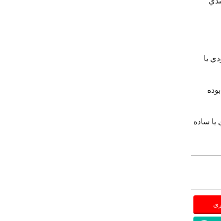
 بندي
 و آژير (ملودي يا
 تايي جهت اتصال به بلندگو (HORN ) بوده
(ملودي يا ساده
ری