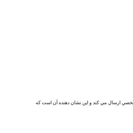
(ACC ON) قرار داده سپس شاسي ريست را دو بار فشار دهيد در اين حالت آژير2 علامت مشخصي ارسال مي كند و اين نشان دهنده آن است كه