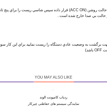
جهت خروج از حالت دزدگير بي صدا سويچ اتومبيل را در حالت روشن (ACC ON) قرا
 حالت بي صدا خارج شده است .
YOU MAY ALSO LIKE
ردیاب کامیونت الوند
دوست داشتن
نمایندگی سیستم های حفاظتی چیرکار