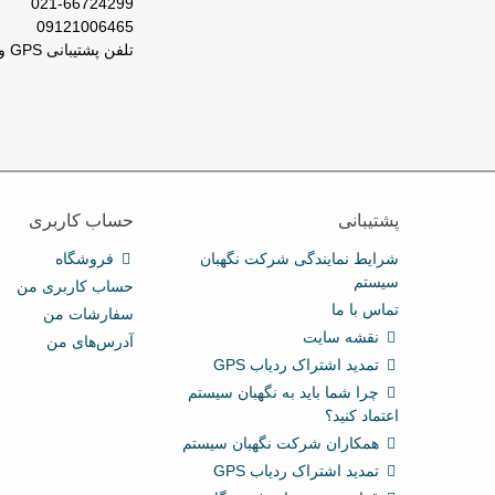
021-66724299
09121006465
تلفن پشتیبانی GPS و ردیاب : 66029031-021
پشتیبانی
حساب کاربری
شرایط نمایندگی شرکت نگهبان
فروشگاه
سیستم
حساب کاربری من
تماس با ما
سفارشات من
نقشه سایت
آدرس‌های من
تمدید اشتراک ردیاب GPS
چرا شما باید به نگهبان سیستم
اعتماد کنید؟
همکاران شرکت نگهبان سیستم
تمدید اشتراک ردیاب GPS