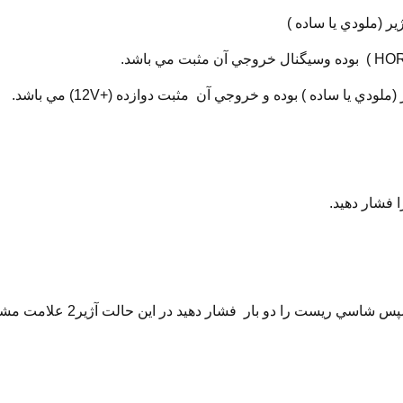
 فشار دهيد.
سويچ اتومبيل را در حالت روشن