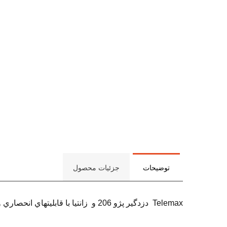
توضیحات
جزئیات محصول
Telemax دزدگير پژو 206 و زانتيا با قابليتهاي انحصاري و سيم بندي فابريك و ملودي هاي متنوع