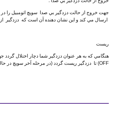
خروج از حالت دزدگير بي صدا :
ارسال مي كند و اين نشان دهنده آن است كه دزدگير از
ريست
OFF) تا دزدگير ريست گردد (در مرحله آخر سويچ در حالت OFF باشد)