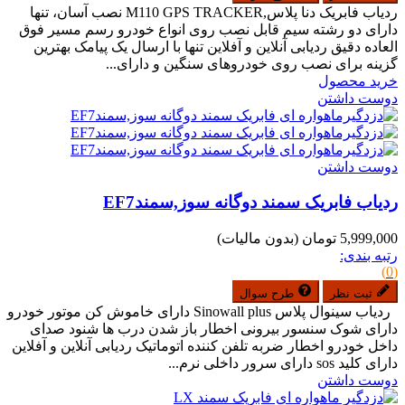
ردیاب فابریک دنا پلاس,M110 GPS TRACKER نصب آسان، تنها
دارای دو رشته سیم قابل نصب روی انواع خودرو رسم مسیر فوق
العاده دقیق ردیابی آنلاین و آفلاین تنها با ارسال یک پیامک بهترین
گزینه برای نصب روی خودروهای سنگین و دارای...
خرید محصول
دوست داشتن
دوست داشتن
ردیاب فابریک سمند دوگانه سوز,سمندEF7
5,999,000 تومان
(بدون مالیات)
رتبه بندی:
(0)
ثبت نظر
طرح سوال
ردیاب سینوال پلاس Sinowall plus دارای خاموش کن موتور خودرو
دارای شوک سنسور بیرونی اخطار باز شدن درب ها شنود صدای
داخل خودرو اخطار ضربه تلفن کننده اتوماتیک ردیابی آنلاین و آفلاین
دارای کلید sos دارای سرور داخلی نرم...
دوست داشتن