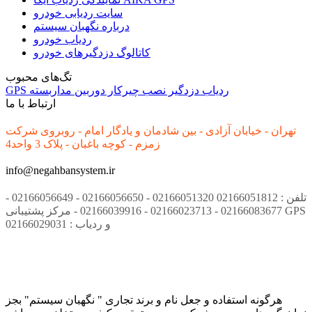
سایت ردیابی خودرو
درباره نگهبان سیستم
ردیاب خودرو
کاتالوگ دزدگیرهای خودرو
تگ‌های محبوب
ردیاب
دزدگیر
نصب
چیرکار
دوربین مداربسته
GPS
ارتباط با ما
تهران - خیابان آزادی - بین شادمان و یادگار امام - روبروی شرکت
زمزم - کوچه باغبان - پلاک 3 واحد4
info@negahbansystem.ir
تلفن : 02166051812 02166051320 - 02166056650 - 02166056649 -
02166083677 - 02166023713 - 02166039916 - مرکز پشتیبانی GPS
و ردیاب : 02166029031
هرگونه استفاده و جعل نام و برند تجاری " نگهبان سیستم" بجز