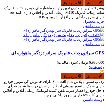
ثبت نظر
طرح سوال
پیشرفته ترین و مدرن ترین ردیاب ماهواره ای خودرو GPS فابریک
ساینا ردیاب فابریک M110 ردیابی آنلاین و آفلاین دارای کلید sos
دارای سرور داخلی نرم افزار اندروید و IOS
خرید محصول
دوست داشتن
دوست داشتن
GPS سراتو,ردیاب فابریک سراتو,دزدگیر ماهواره ای
6,980,000 تومان
(بدون مالیات)
رتبه بندی:
(0)
ثبت نظر
طرح سوال
ردیاب سینوال پلاس Sinowall plus دارای خاموش کن موتور خودرو
دارای شوک سنسور بیرونی اخطار باز شدن درب ها شنود صدای
داخل خودرو اخطار ضربه تلفن کننده اتوماتیک ردیابی آنلاین و آفلاین
دارای کلید sos دارای سرور داخلی نرم...
دوست داشتن