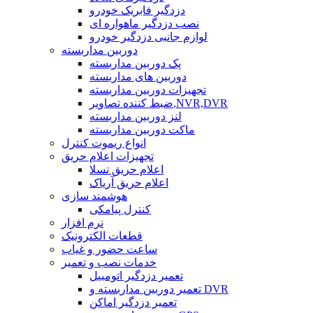
دزدگیر فابریک خودرو
نصب دزدگیر ماهواره ای
لوازم جانبی دزدگیر خودرو
دوربین مداربسته
پک دوربین مداربسته
دوربین های مداربسته
تجهیزات دوربین مداربسته
ضبط کننده تصاویر,NVR,DVR
لنز دوربین مداربسته
ماکت دوربین مداربسته
انواع ریموت کنترل
تجهیزات اعلام حریق
اعلام حریق تسلا
اعلام حریق آریاک
هوشمند سازی
کنترل پیامکی
نرم افزار
قطعات الکترونیک
ساعت حضور و غیاب
خدمات نصب و تعمیر
تعمیر دزدگیر اتومبیل
تعمیر دوربین مداربسته و DVR
تعمیر دزدگیر اماکن