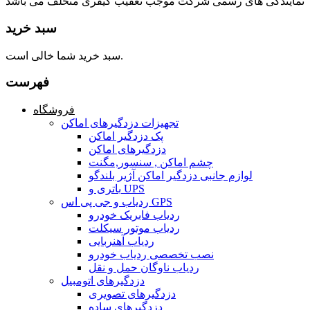
نمایندگی های رسمی شرکت موجب تعقیب کیفری متخلف می باشد
سبد خرید
سبد خرید شما خالی است.
فهرست
فروشگاه
تجهیزات دزدگیرهای اماکن
پک دزدگیر اماکن
دزدگیرهای اماکن
چشم اماکن , سنسور,مگنت
لوازم جانبی دزدگیر اماکن آژیر بلندگو
باتری و UPS
ردیاب و جی پی اس GPS
ردیاب فابریک خودرو
ردیاب موتور سیکلت
ردیاب آهنربایی
نصب تخصصی ردیاب خودرو
ردیاب ناوگان حمل و نقل
دزدگیرهای اتومبیل
دزدگیرهای تصویری
دزدگیرهای ساده