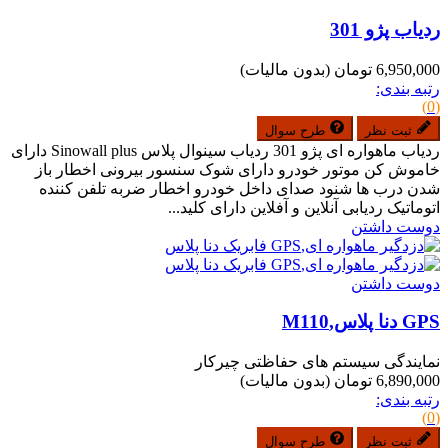
ردیاب پژو 301
6,950,000 تومان
(بدون مالیات)
رتبه بندی:
(0)
ثبت نظر
طرح سوال
ردیاب ماهواره ای پژو 301 ردیاب سینوال پلاس Sinowall plus دارای
خاموش کن موتور خودرو دارای شوک سنسور بیرونی اخطار باز
شدن درب ها شنود صدای داخل خودرو اخطار ضربه تلفن کننده
اتوماتیک ردیابی آنلاین و آفلاین دارای کلید...
دوست داشتن
دوست داشتن
GPS دنا پلاس,M110
نمایندگی سیستم های حفاظتی چیرکار
6,890,000 تومان
(بدون مالیات)
رتبه بندی:
(0)
ثبت نظر
طرح سوال