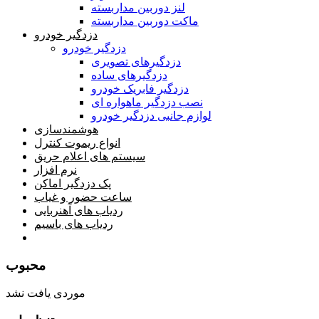
لنز دوربین مداربسته
ماکت دوربین مداربسته
دزدگیر خودرو
دزدگیر خودرو
دزدگیرهای تصویری
دزدگیرهای ساده
دزدگیر فابریک خودرو
نصب دزدگیر ماهواره ای
لوازم جانبی دزدگیر خودرو
هوشمندسازی
انواع ریموت کنترل
سیستم های اعلام حریق
نرم افزار
پک دزدگیر اماکن
ساعت حضور و غیاب
ردیاب های آهنربایی
ردیاب های باسیم
صفحه محتوا
محبوب
موردی یافت نشد