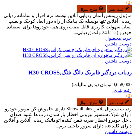
(0)
ثبت نظر
طرح سوال
ماژول زیمنس آلمان ردیابی آنلاین توسط نرم افزار و سامانه ردیابی
ردیابی آفلاین تنها بوسیله یک پیامک از راه دور ابعاد کوچک و نصب
آسان سهولت کاربری قابل نصب روی همه خودروها برای استفاده
خودرو (12 تا 24 ولت )ردیابی...
خرید محصول
دوست داشتن
دوست داشتن
ردیاب دزدگیر فابریک دانگ فنگ,H30 CROSS
9,658,000 تومان
(بدون مالیات)
رتبه بندی:
(0)
ثبت نظر
طرح سوال
ردیاب سینوال پلاس Sinowall plus دارای خاموش کن موتور خودرو
دارای شوک سنسور بیرونی اخطار باز شدن درب ها شنود صدای
داخل خودرو اخطار ضربه تلفن کننده اتوماتیک ردیابی آنلاین و آفلاین
دارای کلید sos دارای سرور داخلی نرم...
دوست داشتن