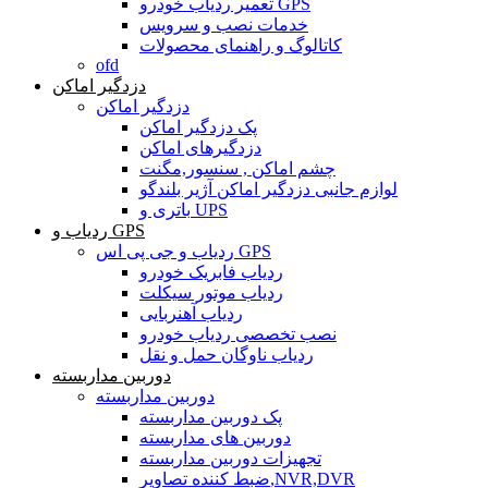
تعمیر ردیاب خودرو GPS
خدمات نصب و سرویس
کاتالوگ و راهنمای محصولات
ofd
دزدگیر اماکن
دزدگیر اماکن
پک دزدگیر اماکن
دزدگیرهای اماکن
چشم اماکن , سنسور,مگنت
لوازم جانبی دزدگیر اماکن آژیر بلندگو
باتری و UPS
ردیاب و GPS
ردیاب و جی پی اس GPS
ردیاب فابریک خودرو
ردیاب موتور سیکلت
ردیاب آهنربایی
نصب تخصصی ردیاب خودرو
ردیاب ناوگان حمل و نقل
دوربین مداربسته
دوربین مداربسته
پک دوربین مداربسته
دوربین های مداربسته
تجهیزات دوربین مداربسته
ضبط کننده تصاویر,NVR,DVR