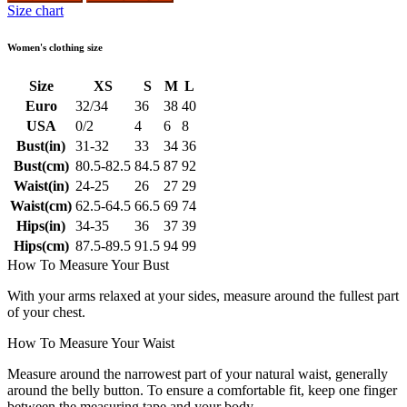
Size chart
Women's clothing size
Size
XS
S
M
L
Euro
32/34
36
38
40
USA
0/2
4
6
8
Bust(in)
31-32
33
34
36
Bust(cm)
80.5-82.5
84.5
87
92
Waist(in)
24-25
26
27
29
Waist(cm)
62.5-64.5
66.5
69
74
Hips(in)
34-35
36
37
39
Hips(cm)
87.5-89.5
91.5
94
99
How To Measure Your Bust
With your arms relaxed at your sides, measure around the fullest part
of your chest.
How To Measure Your Waist
Measure around the narrowest part of your natural waist, generally
around the belly button. To ensure a comfortable fit, keep one finger
between the measuring tape and your body.