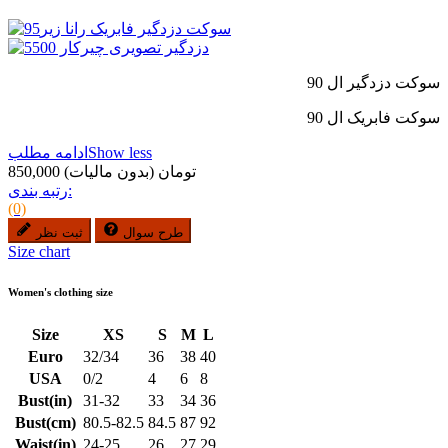
سوکت دزدگیر ال 90
سوکت فابریک ال 90
Show less
ادامه مطلب
850,000 تومان
(بدون مالیات)
رتبه بندی:
(0)
طرح سوال
ثبت نظر
Size chart
Women's clothing size
Size
XS
S
M
L
Euro
32/34
36
38
40
USA
0/2
4
6
8
Bust(in)
31-32
33
34
36
Bust(cm)
80.5-82.5
84.5
87
92
Waist(in)
24-25
26
27
29