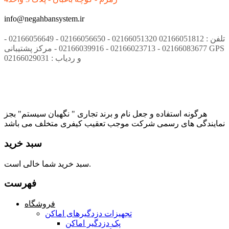
info@negahbansystem.ir
تلفن : 02166051812 02166051320 - 02166056650 - 02166056649 -
02166083677 - 02166023713 - 02166039916 - مرکز پشتیبانی GPS
و ردیاب : 02166029031
هرگونه استفاده و جعل نام و برند تجاری " نگهبان سیستم" بجز
نمایندگی های رسمی شرکت موجب تعقیب کیفری متخلف می باشد
سبد خرید
سبد خرید شما خالی است.
فهرست
فروشگاه
تجهیزات دزدگیرهای اماکن
پک دزدگیر اماکن