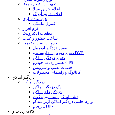
تجهیزات اعلام حریق
اعلام حریق تسلا
اعلام حریق آریاک
هوشمند سازی
کنترل پیامکی
نرم افزار
قطعات الکترونیک
ساعت حضور و غیاب
خدمات نصب و تعمیر
تعمیر دزدگیر اتومبیل
تعمیر دوربین مداربسته و DVR
تعمیر دزدگیر اماکن
تعمیر ردیاب خودرو GPS
خدمات نصب و سرویس
کاتالوگ و راهنمای محصولات
دزدگیر اماکن
دزدگیر اماکن
پک دزدگیر اماکن
دزدگیرهای اماکن
چشم اماکن , سنسور,مگنت
لوازم جانبی دزدگیر اماکن آژیر بلندگو
باتری و UPS
ردیاب و GPS