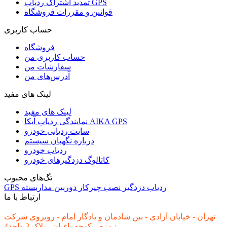
تمدید اشتراک ردیاب GPS
قوانین و مقررات فروشگاه
حساب کاربری
فروشگاه
حساب کاربری من
سفارشات من
آدرس‌های من
لینک های مفید
لینک های مفید
نمایندگی ردیاب آیکا AIKA GPS
سایت ردیابی خودرو
درباره نگهبان سیستم
ردیاب خودرو
کاتالوگ دزدگیرهای خودرو
تگ‌های محبوب
ردیاب
دزدگیر
نصب
چیرکار
دوربین مداربسته
GPS
ارتباط با ما
تهران - خیابان آزادی - بین شادمان و یادگار امام - روبروی شرکت
زمزم - کوچه باغبان - پلاک 3 واحد4