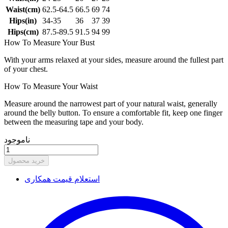
Waist(cm)
62.5-64.5
66.5
69
74
Hips(in)
34-35
36
37
39
Hips(cm)
87.5-89.5
91.5
94
99
How To Measure Your Bust
With your arms relaxed at your sides, measure around the fullest part
of your chest.
How To Measure Your Waist
Measure around the narrowest part of your natural waist, generally
around the belly button. To ensure a comfortable fit, keep one finger
between the measuring tape and your body.
ناموجود
خرید محصول
استعلام قیمت همکاری