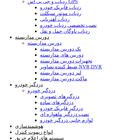
ردیاب و جی پی اس GPS
ردیاب فابریک خودرو
ردیاب موتور سیکلت
ردیاب آهنربایی
نصب تخصصی ردیاب خودرو
ردیاب ناوگان حمل و نقل
دوربین مداربسته
دوربین مداربسته
پک دوربین مداربسته
دوربین های مداربسته
تجهیزات دوربین مداربسته
ضبط کننده تصاویر,NVR,DVR
لنز دوربین مداربسته
ماکت دوربین مداربسته
دزدگیر خودرو
دزدگیر خودرو
دزدگیرهای تصویری
دزدگیرهای ساده
دزدگیر فابریک خودرو
نصب دزدگیر ماهواره ای
لوازم جانبی دزدگیر خودرو
هوشمندسازی
انواع ریموت کنترل
سیستم های اعلام حریق