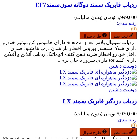
ردیاب فابریک سمند دوگانه سوز,سمندEF7
5,999,000 تومان
(بدون مالیات)
رتبه بندی:
(0)
ثبت نظر
طرح سوال
ردیاب سینوال پلاس Sinowall plus دارای خاموش کن موتور خودرو
دارای شوک سنسور بیرونی اخطار باز شدن درب ها شنود صدای
داخل خودرو اخطار ضربه تلفن کننده اتوماتیک ردیابی آنلاین و آفلاین
دارای کلید sos دارای سرور داخلی نرم...
دوست داشتن
دوست داشتن
ردیاب دزدگیر فابریک سمند LX
5,970,000 تومان
(بدون مالیات)
رتبه بندی:
(0)
ثبت نظر
طرح سوال
ردیاب دزدگیر فابریک سمند LX ردیاب سینوال پلاس Sinowall plus