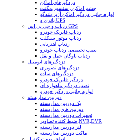
دزدگیرهای اماکن
چشم اماکن , سنسور,مگنت
لوازم جانبی دزدگیر اماکن آژیر بلندگو
باتری و UPS
ردیاب و جی پی اس GPS
ردیاب فابریک خودرو
ردیاب موتور سیکلت
ردیاب آهنربایی
نصب تخصصی ردیاب خودرو
ردیاب ناوگان حمل و نقل
دزدگیرهای اتومبیل
دزدگیرهای تصویری
دزدگیرهای ساده
دزدگیر فابریک خودرو
نصب دزدگیر ماهواره ای
لوازم جانبی دزدگیر خودرو
دوربین مداربسته
پک دوربین مداربسته
دوربین های مداربسته
تجهیزات دوربین مداربسته
ضبط کننده تصاویر,NVR,DVR
لنز دوربین مداربسته
ماکت دوربین مداربسته
انواع ریموت کنترل