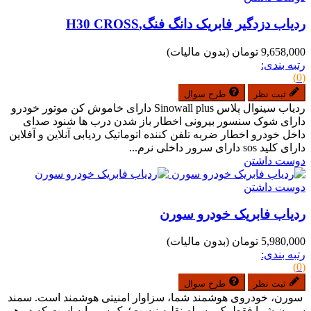
ردیاب دزدگیر فابریک دانگ فنگ,H30 CROSS
9,658,000 تومان
(بدون مالیات)
رتبه بندی:
(0)
ثبت نظر
طرح سوال
ردیاب سینوال پلاس Sinowall plus دارای خاموش کن موتور خودرو
دارای شوک سنسور بیرونی اخطار باز شدن درب ها شنود صدای
داخل خودرو اخطار ضربه تلفن کننده اتوماتیک ردیابی آنلاین و آفلاین
دارای کلید sos دارای سرور داخلی نرم...
دوست داشتن
دوست داشتن
ردیاب فابریک خودرو سورن
5,980,000 تومان
(بدون مالیات)
رتبه بندی:
(0)
ثبت نظر
طرح سوال
سورن، خودروی هوشمند شما، سزاوار امنیتی هوشمند است. سمند
سورن شما فقط یک وسیله نقلیه نیست؛ یک سرمایه است که در هر