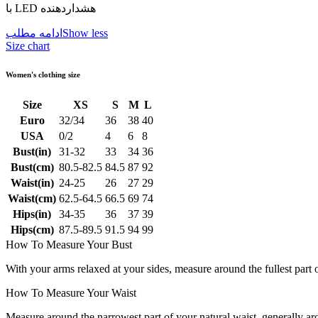
با LED هشداردهنده
Show less
ادامه مطلب
Size chart
Women's clothing size
Size
XS
S
M
L
Euro
32/34
36
38
40
USA
0/2
4
6
8
Bust(in)
31-32
33
34
36
Bust(cm)
80.5-82.5
84.5
87
92
Waist(in)
24-25
26
27
29
Waist(cm)
62.5-64.5
66.5
69
74
Hips(in)
34-35
36
37
39
Hips(cm)
87.5-89.5
91.5
94
99
How To Measure Your Bust
With your arms relaxed at your sides, measure around the fullest part 
How To Measure Your Waist
Measure around the narrowest part of your natural waist, generally ar