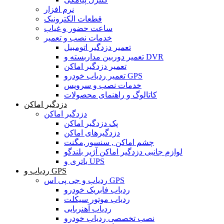
نرم افزار
قطعات الکترونیک
ساعت حضور و غیاب
خدمات نصب و تعمیر
تعمیر دزدگیر اتومبیل
تعمیر دوربین مداربسته و DVR
تعمیر دزدگیر اماکن
تعمیر ردیاب خودرو GPS
خدمات نصب و سرویس
کاتالوگ و راهنمای محصولات
دزدگیر اماکن
دزدگیر اماکن
پک دزدگیر اماکن
دزدگیرهای اماکن
چشم اماکن , سنسور,مگنت
لوازم جانبی دزدگیر اماکن آژیر بلندگو
باتری و UPS
ردیاب و GPS
ردیاب و جی پی اس GPS
ردیاب فابریک خودرو
ردیاب موتور سیکلت
ردیاب آهنربایی
نصب تخصصی ردیاب خودرو