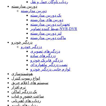
ردیاب ناوگان حمل و نقل
دوربین مداربسته
دوربین مداربسته
پک دوربین مداربسته
دوربین های مداربسته
تجهیزات دوربین مداربسته
ضبط کننده تصاویر,NVR,DVR
لنز دوربین مداربسته
ماکت دوربین مداربسته
دزدگیر خودرو
دزدگیر خودرو
دزدگیرهای تصویری
دزدگیرهای ساده
دزدگیر فابریک خودرو
نصب دزدگیر ماهواره ای
لوازم جانبی دزدگیر خودرو
هوشمندسازی
انواع ریموت کنترل
سیستم های اعلام حریق
نرم افزار
پک دزدگیر اماکن
ساعت حضور و غیاب
ردیاب های آهنربایی
ردیاب های باسیم