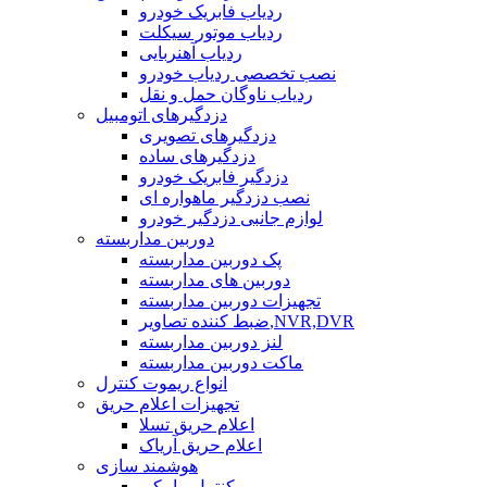
ردیاب فابریک خودرو
ردیاب موتور سیکلت
ردیاب آهنربایی
نصب تخصصی ردیاب خودرو
ردیاب ناوگان حمل و نقل
دزدگیرهای اتومبیل
دزدگیرهای تصویری
دزدگیرهای ساده
دزدگیر فابریک خودرو
نصب دزدگیر ماهواره ای
لوازم جانبی دزدگیر خودرو
دوربین مداربسته
پک دوربین مداربسته
دوربین های مداربسته
تجهیزات دوربین مداربسته
ضبط کننده تصاویر,NVR,DVR
لنز دوربین مداربسته
ماکت دوربین مداربسته
انواع ریموت کنترل
تجهیزات اعلام حریق
اعلام حریق تسلا
اعلام حریق آریاک
هوشمند سازی
کنترل پیامکی