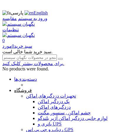
English
پارسی
ورود به سیستم
مقایسه
تنظیمات
0
سبد خرید
0
مورد
سبد خرید شما خالی است.
برای محصولات بیشتر کلیک کنید.
No products were found.
دسته‌بندی‌ها
صفحه محتوا
فروشگاه
تجهیزات دزدگیرهای اماکن
پک دزدگیر اماکن
دزدگیرهای اماکن
چشم اماکن , سنسور,مگنت
لوازم جانبی دزدگیر اماکن آژیر بلندگو
باتری و UPS
ردیاب و جی پی اس GPS