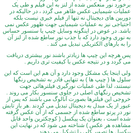
برخورد نور منعکس شده از لنز به این فیلم و طی یک
عملیات شیمیایی عکس ظاهر می گردد ، در حالیکه در
دوربین های دیجیتال نه تنها از فیلم خبری نیست بلکه
احتیاجی نیز به عملیات شیمیایی جهت ظهور عکس نمی
باشد. در عوض در اینگونه وسایل چیپ یا سنسور حساس
به نوری وجود دارد که با جذب نور ساطع شده از لنز آن
را به بارهای الکتریکی تبدیل می کند .
پس هرچه این چیپ ها زیادتر باشند نور بیشتری دریافت
می گردد و در نتیجه عکس با کیفیت تری داریم .
ولی اینجا یک مشکل وجود دارد و آن هم این است که این
سلول ها ( چیپ ها ) به تنهایی قادر به تشخیص رنگها
نیستند، لذا طی عملیات نورگیری فیلترهائی جهت
تشخیص رنگهای اصلی در جلوی سنسور بکار می روند .
خروجی این فیلترها بصورت آنالوگ می باشند که پس از
عبور از یک مبدل به دیجیتال تبدبل می گردند .هر باز تابش
نور در پرتو ساطع شده از جسمی که از آن عکس گرفته
شده است ، بعنوان یک پیکسل ( کوچکترین واحد قابل
مشاهده هر عکس ) شناخته می شود که در نهایت این
پیکسل ها تصویر کلی را تشکیل می دهند.