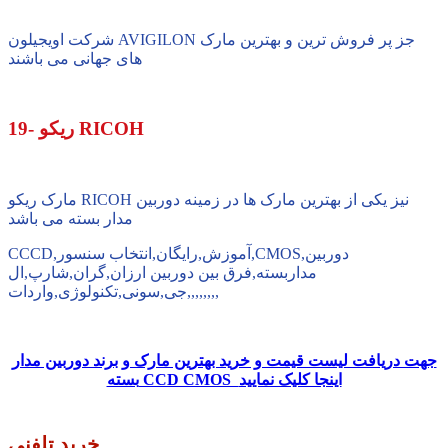
شرکت اویجیلون AVIGILON جز پر فروش ترین و بهترین مارک
های جهانی می باشند
19- ریکو RICOH
مارک ریکو RICOH نیز یکی از بهترین مارک ها در زمینه دوربین
مدار بسته می باشد
CCCD,آموزش,رایگان,انتخاب سنسور,CMOS,دوربین
مداربسته,فرق بین دوربین ارزان,گران,شارپ,ال
جی,سونی,تکنولوژی,واردات,,,,,,,,
جهت دریافت لیست قیمت و خرید بهترین مارک و برند دوربین مدار
بسته CCD CMOS اینجا کلیک نمایید
خرید تلفنی