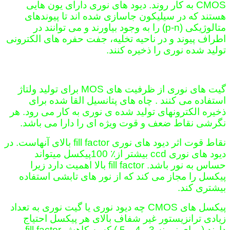
CMOS به کار روند. دیود های نوری دارای یون هایی
هستند که در سیلیکون جاسازی شده اند تا پیوندهای
متالوژیکی (p-n) را به وجود بیاورند و می توانند در
اطراف پیوند و در ناحیه تخلیه، جفت حفره های الکترونی
تولید شده نوری را ذخیره کنند.
گیت های نوری از ظرفیت های MOS برای تولید ولتاژ
استفاده می کنند . چاه های پتانسیل القا شده برای
ذخیره الکترونهای تولید شده ی نوری به کار می رود. هر
نگرشی نقاط ضعف و قوت ویژه ای را دارا می باشد.
نقاط قوت اثر دیود های نوری fill factor بالای آنهاست. در
دیود های نوری ccd بیشتر از٪ 100پیکسل میتواند
حساس به نور باشد. fill factor بالا اهمیت دارد زیرا
پیکسل را مجاز می کند که از نور های تابشی استفاده
بیشتری کند.
پیکسل های CMOS چه دیود نوری یا گیت نوری به تعداد
زیادی ترانزیستور غیر شفاف بالای هر پیکسل احتیاج
دارند ( برای نمونه 3 ، 4 و 5 ) که به کاهش fill factor