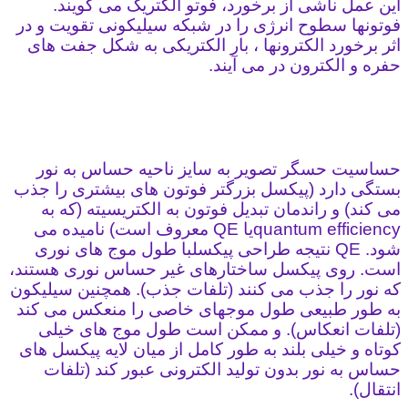
این عمل ناشی از برخورد، فوتو الکتریک می گویند.
فوتونها سطوح انرژی را در شبکه سیلیکونی تقویت و در
اثر برخورد الکترونها ، بار الکتریکی به شکل جفت های
حفره و الکترون در می آیند.
حساسیت حسگر تصویر به سایز ناحیه حساس به نور
بستگی دارد (پیکسل بزرگتر فوتون های بیشتری را جذب
می کند) و راندمان تبدیل فوتون به الکتریسیته (که به
quantum efficiencyیا QE معروف است) نامیده می
شود. QE نتیجه طراحی پیکسلبا طول موج های نوری
است. روی پیکسل ساختارهای غیر حساس نوری هستند،
که نور را جذب می کنند (تلفات جذب). همچنین سیلیکون
به طور طبیعی طول موجهای خاصی را منعکس می کند
(تلفات انعکاس). و ممکن است طول موج های خیلی
کوتاه و خیلی بلند به طور کامل از میان لایه پیکسل های
حساس به نور بدون تولید الکترونی عبور کند (تلفات
انتقال).