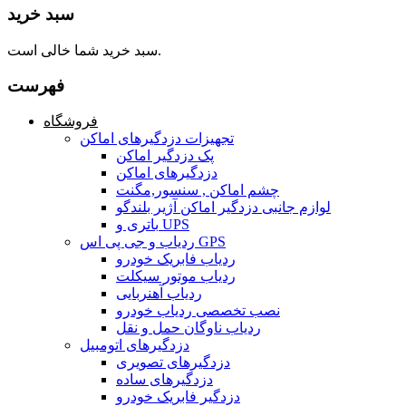
سبد خرید
سبد خرید شما خالی است.
فهرست
فروشگاه
تجهیزات دزدگیرهای اماکن
پک دزدگیر اماکن
دزدگیرهای اماکن
چشم اماکن , سنسور,مگنت
لوازم جانبی دزدگیر اماکن آژیر بلندگو
باتری و UPS
ردیاب و جی پی اس GPS
ردیاب فابریک خودرو
ردیاب موتور سیکلت
ردیاب آهنربایی
نصب تخصصی ردیاب خودرو
ردیاب ناوگان حمل و نقل
دزدگیرهای اتومبیل
دزدگیرهای تصویری
دزدگیرهای ساده
دزدگیر فابریک خودرو