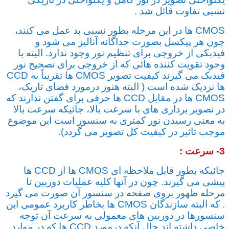
نسبی تفاوت قائل شد .
CMOS ها در این مرحله بطور نسبی بد عمل می کنند،
چون هر پیکسل بصورت جداگانه آنالیز می شود و
فیدبکی از خروجی برای تنظیم نور وجود ندارد. البته با
وجود تقویت کننده هائی که از خروجی برای تصحیح نور
فیدبک می گیرند کیفیت تصویر CMOS ها تقریباً به CCD
ها نزدیک شده است ( البته هنوز درمورد فضای تاریک،
CMOS ها در مقابل CCD ها حرفی برای گفتن ندارند که
در تصویر برداری های با سرعت بالا، جائیکه سرعت بالا
به معنی رسیدن نور کمتری به سنسور است این موضوع
موجب تاثیر در کیفیت کل تصویر می گردد).
3- سرعت :
جائیکه بطور قابل ملاحظه ای CMOS ها از CCD ها
پیشی می گیرند. چون در آنها کلیه عملیات دوربین تا
مرحله ظهور بروی صفحه در سنسور آن صورت می گیرد
. که البته سازندگان CMOS ها بخاطر کاربرد عمومی این
سنسورها در دوربین های معمولی به سرعت آن توجه
خاصی داشته اند حال آنکه درمورد CCD ها که در موارد