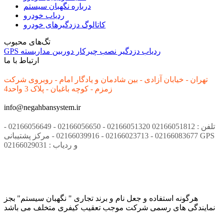
درباره نگهبان سیستم
ردیاب خودرو
کاتالوگ دزدگیرهای خودرو
تگ‌های محبوب
ردیاب
دزدگیر
نصب
چیرکار
دوربین مداربسته
GPS
ارتباط با ما
تهران - خیابان آزادی - بین شادمان و یادگار امام - روبروی شرکت
زمزم - کوچه باغبان - پلاک 3 واحد4
info@negahbansystem.ir
تلفن : 02166051812 02166051320 - 02166056650 - 02166056649 -
02166083677 - 02166023713 - 02166039916 - مرکز پشتیبانی GPS
و ردیاب : 02166029031
هرگونه استفاده و جعل نام و برند تجاری " نگهبان سیستم" بجز
نمایندگی های رسمی شرکت موجب تعقیب کیفری متخلف می باشد