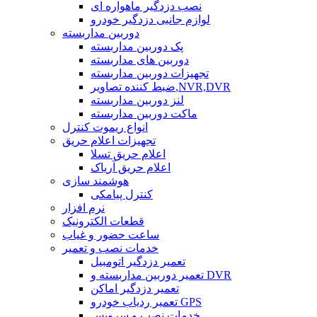
نصب دزدگیر ماهواره ای
لوازم جانبی دزدگیر خودرو
دوربین مداربسته
پک دوربین مداربسته
دوربین های مداربسته
تجهیزات دوربین مداربسته
ضبط کننده تصاویر,NVR,DVR
لنز دوربین مداربسته
ماکت دوربین مداربسته
انواع ریموت کنترل
تجهیزات اعلام حریق
اعلام حریق تسلا
اعلام حریق آریاک
هوشمند سازی
کنترل پیامکی
نرم افزار
قطعات الکترونیک
ساعت حضور و غیاب
خدمات نصب و تعمیر
تعمیر دزدگیر اتومبیل
تعمیر دوربین مداربسته و DVR
تعمیر دزدگیر اماکن
تعمیر ردیاب خودرو GPS
خدمات نصب و سرویس