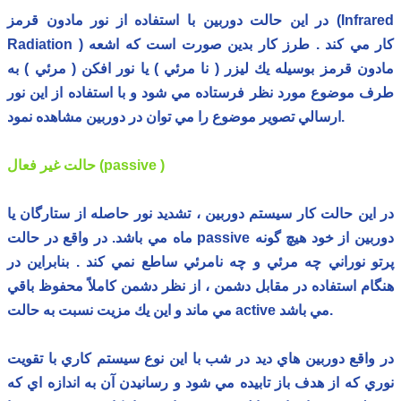
در اين حالت دوربين با استفاده از نور مادون قرمز (Infrared
Radiation ) كار مي كند . طرز كار بدين صورت است كه اشعه
مادون قرمز بوسيله يك ليزر ( نا مرئي ) يا نور افكن ( مرئي ) به
طرف موضوع مورد نظر فرستاده مي شود و با استفاده از اين نور
ارسالي تصوير موضوع را مي توان در دوربين مشاهده نمود.
حالت غير فعال (passive )
در اين حالت كار سيستم دوربين ، تشديد نور حاصله از ستارگان يا
ماه مي باشد. در واقع در حالت passive دوربين از خود هيچ گونه
پرتو نوراني چه مرئي و چه نامرئي ساطع نمي كند . بنابراين در
هنگام استفاده در مقابل دشمن ، از نظر دشمن كاملاً محفوظ باقي
مي ماند و اين يك مزيت نسبت به حالت active مي باشد.
در واقع دوربين هاي ديد در شب با اين نوع سيستم كاري با تقويت
نوري كه از هدف باز تابيده مي شود و رسانيدن آن به اندازه اي كه