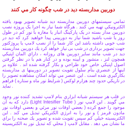
دوربین مداربسته ديد در شب چگونه كار مي كنند
تمامي سيستمهاي دوربین مداربسته ديد شبانه تصوير بهبود يافته
الكترونيكي تهيه مي كنند . هرگاه شما نیاز به اجرا یک پروژه نصب
دوربین مدار بسته در یک پارکینگ انبار یا مغازه با نور کم در طول
روز یا شب باشید شما نیاز به دوربینی پیدا خواهید کرد که دید در
شب خوبی داشته باشد این کار شما را از نصب لامپ یا پروژکتور
جهت تصویر برداری در شب بی نیاز خواهد کرد يك دوربین مداربسته
ديد در شب مانند ساير دوربین های روزانه ، داراي المان اپتيكي
همچون لنز ، منشور و آيينه بوده و در كنار هم با در نظر گرفتن
اصول اپتيكي خاص خود طراحي و بكار گرفته شده اند . علاوه بر
اينها از عنصري بنام سلول تقويت تصوير در دوربينها ی مداربسته
بكارگيري شده است . اين عنصر مي تواند امكان مشاهده تصوير را
در تاريكي حدود چند هزارم لوكس ( شرايط نور ماه و ستاره ) فراهم
نمايد .
در قلب هر سيستم شبانه ابزاري بنام لامپ تشديد كننده نور وجود
دارد كه به آن (Light Intesifier Tube ) مي گويند . اين لامپ نور
موجود را جمع كرده ( بعضي اوقات نور مرئي و بعضي اوقات نور
مادون قرمز ) و نور را به انرژي الكتريكي تبديل مي كند . اين
الكتريسيته خيلي كم سپس تقويت شده و تصوير يك صحنه را براي
ما نشان مي دهد . مقابل لامپ ( محلي كه تبديل نور به الكتريسيته