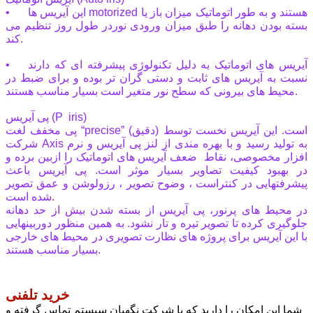
• این آیریس ها motorized هستند و به طور اتوماتیک میزان باز یا
بسته بودن دهانه را طبق میزان ورودی نوردر طول روز تنظیم می
کند.
• آیریس های اتوماتیک به دلیل تکنولوژی پیشرفته ای که دارند
نسبت به آیریس های ثابت و دستی گران تر بوده و برای ضبط در
محیط های بیرونی که سطح نور متغیر است بسیار مناسب هستند.
پی آیریس (P iris)
پی مخفف لغت “precise” (دقیق) است. این آیریس نخست توسط
شرکت Axis به تولید رسید و با بهره مندی از لنز پی آیریس و نرم
افزار مخصوصی، نقاط ضعف آیریس های اتوماتیک را ازبین برده و
در بهبود کیفیت تصاویر بسیار موثر است. پی آیریس باعث
پیشرفتهایی در کنتراست ، وضوح تصویر ، رزولوشن و عمق تصویر
شده است.
در محیط های پرنور، پی آیریس از بسته شدن بیش از حد دهانه
جلوگیری کرده تا تصویر تیره و تار نشود. به همین منظور دوربینهایی
با این آیریس برای پروژه های نظارت تصویری در محیط های خارجی
بسیار مناسب هستند.
خرید تلفنی
شما این امکان را دارید که با شرکت نگهبان سیستم تماس گرفته و