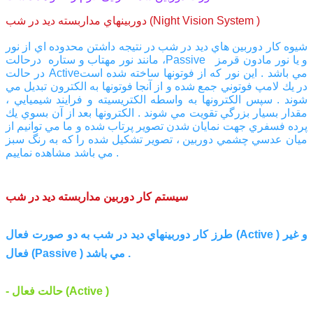
دوربينهاي مداربسته ديد در شب (Night Vision System )
شيوه كار دوربين هاي ديد در شب در نتيجه داشتن محدوده اي از نور
، مانند نور مهتاب و ستاره درحالتPassive و يا نور مادون قرمز
در حالت Activeمي باشد . اين نور كه از فوتونها ساخته شده است
در يك لامپ فوتوني جمع شده و از آنجا فوتونها به الكترون تبديل مي
شوند . سپس الكترونها به واسطه الكتريسيته و فرايند شيميايي ،
مقدار بسيار بزرگي تقويت مي شوند . الكترونها بعد از آن بسوي يك
پرده فسفري جهت نمايان شدن تصوير پرتاب شده و ما مي توانيم از
ميان عدسي چشمي دوربين ، تصوير تشكيل شده را كه به رنگ سبز
مي باشد مشاهده نماييم .
سيستم كار دوربين مداربسته ديد در شب
طرز كار دوربينهاي ديد در شب به دو صورت فعال (Active ) و غير
فعال (Passive ) مي باشد .
- حالت فعال (Active )