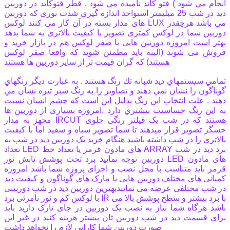
انجام مي شود ) فتو كاتد ناميده مي شود . قطر فتوكاتد در دوربين
ديد در شب 25 ميليمتر است
واحد اندازه گیری شدت نوری که دوربین
های مدار بسته در آن کار می کنند لوکس LUX می باشد هرچقدر
دوربین شما در لوکس کمتری تصویر با کیفیت بالاتری به شما بدهد
بهتر است امروزه دوربین هایی با صفر لوکس هم در بازار خرید و
فروش می شوند (البته باید مطمئن شوید که واقعا صفر لوکس
هستند) که گران قیمت تر از سایر دوربین ها هستند
تمامي سيستمهاي ديد شبانه تك رنگ هستند . به عبارت ديگر رنگهاي
گوناگون را نشان نمي دهند و تصاوير را به رنگ سبز تيره نشان مي
دهند . علت انتخاب اين رنگ بدليل اين است كه چشم انسان نسبت
به اين رنگ حساسيت بيشتري دارد .امروزه بسیاری از دوربین ها
مجهز به مدار IRCUT هستند که در شب یک فیلتر رنگی جلوی
حسگر تصویر قرار میدهند تا شما تصویر سیاه و سفید اما با کیفیت
بالاتری را در شب داشته باشید هنگام خرید یک دوربین دید در شب به
تعداد LED های مادون قرمز یا تعداد خط ARRAY برد دید در شب
دوربین توجه نمایید برد تحت پوشش تابش نور LED های مادون
قرمز باید متناسب با محل نصب و اجرای پروژه شما باشد امروزه
کمپانی های مختلف دوربین هایی با مارک های گوناگون و کیفیت دید
در شب مختلفی عرضه می نمایندبهترین دوربین دید در شب دوربینی
با لوکس کم و نور نامرئی برد IR با برد بیشتر و سطح پوشش بالا می
باشد هرگاه شما نیاز به نصب یک دوربین در جای تارک دارید باید
برای قسمت دید در شب دوربین تان بیشتر هزینه کنید در غیر این
صورت دوربین شما کارایی لازم را نخواهد داشت