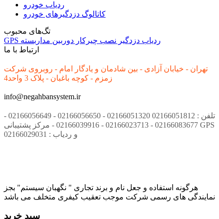
ردیاب خودرو
کاتالوگ دزدگیرهای خودرو
تگ‌های محبوب
ردیاب
دزدگیر
نصب
چیرکار
دوربین مداربسته
GPS
ارتباط با ما
تهران - خیابان آزادی - بین شادمان و یادگار امام - روبروی شرکت
زمزم - کوچه باغبان - پلاک 3 واحد4
info@negahbansystem.ir
تلفن : 02166051812 02166051320 - 02166056650 - 02166056649 -
02166083677 - 02166023713 - 02166039916 - مرکز پشتیبانی GPS
و ردیاب : 02166029031
هرگونه استفاده و جعل نام و برند تجاری " نگهبان سیستم" بجز
نمایندگی های رسمی شرکت موجب تعقیب کیفری متخلف می باشد
سبد خرید