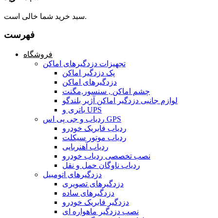
سبد خرید شما خالی است.
فهرست
فروشگاه
تجهیزات دزدگیرهای اماکن
پک دزدگیر اماکن
دزدگیرهای اماکن
چشم اماکن , سنسور,مگنت
لوازم جانبی دزدگیر اماکن آژیر بلندگو
باتری و UPS
ردیاب و جی پی اس GPS
ردیاب فابریک خودرو
ردیاب موتور سیکلت
ردیاب آهنربایی
نصب تخصصی ردیاب خودرو
ردیاب ناوگان حمل و نقل
دزدگیرهای اتومبیل
دزدگیرهای تصویری
دزدگیرهای ساده
دزدگیر فابریک خودرو
نصب دزدگیر ماهواره ای