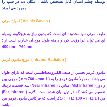
بوسيله چشم انسان قابل تشخيص باشد ، امكان ديد در شب را
بوجود مي آورند.
امواج مرئي ( Visible Waves )
طيف مرئي تنها محدوده اي است كه بدون نياز به هيچگونه وسيله
اي مي توان آنرا رؤيت كرد و دامنه طول موج آن عبارت است از :
400 nm – 760 nm
امواج مادون قرمز (Infrared Radiaton )
مادون قرمز بخشي از طيف الكترومغناطيسي است كه داراي طول
موجي بين ( nm 760 –mm 1 ) مي باشد .معمولاً مادون قرمز را به
سه قسمت نزديك (Near Infrared ) ، مياني (Mid Infrared ) و دور
(Far Infrared ) تقسيم مي كنند كه در ذيل بيان شده است . لازم
بذكر است كه فركانس مادون قرمز بين ( T HZ 100 –T HZ 1 ) مي
باشد .