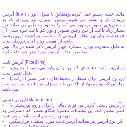
آیریس (iris ) مانند عنبیه چشم عمل کرده ومطابق با میزان نور ،
ورودی باز و بسته می شوند.آیریس میزان نور ورودی که به
سنسورهای تصویر برخورد می کند را محدود و تنظیم می نماید. نور
بسیار زیاد باعث از بین رفتن تصویر و نور کم باعث تیره شدن آن
خواهد شد، بنابراین انتخاب آیریسی که مناسب موقعیت دوربین شما
باشد از اهمیت ویژه ای برخوردار است.
به دلیل متفاوت بودن عملکرد چهار آیریس ذکر شده در بالا ،بهتر
است در انتخاب آیریس مورد نظر خود دقت کنید.
آیریس ثابت (Fixed iris)
• در آیریس ثابت دهانه ای که نور از آن وارد می شود ثابت وغیر
قابل تغییر است.
• این نوع آیریس برای ضبط در محیط های داخلی نظیر ادارات یا
مدارس که نورمعمولا از بالا می تابد ومیزان نور ثابت است مناسب
می باشد.
آیریس دستی (Manual iris)
• درآیریس دستی کاربر می تواند دهانه را برای ورود نوربیشتر یا
کمتر تنظیم کند. این تنظیمات معمولا هنگام نصب، که دسترسی به
دوربین راحت تر است، انجام می شود.
• این نوع آیریس نیز همانند آیریس ثابت مورد استفاده قرارمیگیرد.
آیریس اتوماتیک (Auto iris)