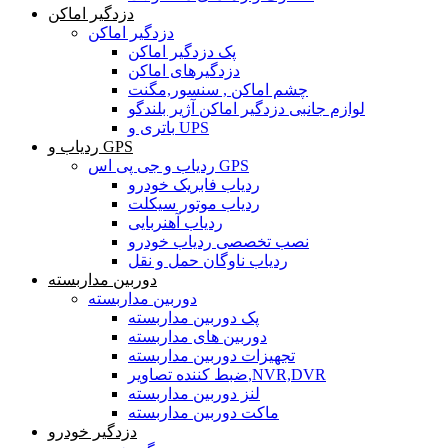
دزدگیر اماکن
دزدگیر اماکن
پک دزدگیر اماکن
دزدگیرهای اماکن
چشم اماکن , سنسور,مگنت
لوازم جانبی دزدگیر اماکن آژیر بلندگو
باتری و UPS
ردیاب و GPS
ردیاب و جی پی اس GPS
ردیاب فابریک خودرو
ردیاب موتور سیکلت
ردیاب آهنربایی
نصب تخصصی ردیاب خودرو
ردیاب ناوگان حمل و نقل
دوربین مداربسته
دوربین مداربسته
پک دوربین مداربسته
دوربین های مداربسته
تجهیزات دوربین مداربسته
ضبط کننده تصاویر,NVR,DVR
لنز دوربین مداربسته
ماکت دوربین مداربسته
دزدگیر خودرو