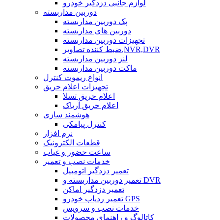
لوازم جانبی دزدگیر خودرو
دوربین مداربسته
پک دوربین مداربسته
دوربین های مداربسته
تجهیزات دوربین مداربسته
ضبط کننده تصاویر,NVR,DVR
لنز دوربین مداربسته
ماکت دوربین مداربسته
انواع ریموت کنترل
تجهیزات اعلام حریق
اعلام حریق تسلا
اعلام حریق آریاک
هوشمند سازی
کنترل پیامکی
نرم افزار
قطعات الکترونیک
ساعت حضور و غیاب
خدمات نصب و تعمیر
تعمیر دزدگیر اتومبیل
تعمیر دوربین مداربسته و DVR
تعمیر دزدگیر اماکن
تعمیر ردیاب خودرو GPS
خدمات نصب و سرویس
کاتالوگ و راهنمای محصولات