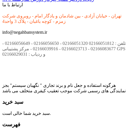
ارتباط با ما
تهران - خیابان آزادی - بین شادمان و یادگار امام - روبروی شرکت
زمزم - کوچه باغبان - پلاک 3 واحد4
info@negahbansystem.ir
تلفن : 02166051812 02166051320 - 02166056650 - 02166056649 -
02166083677 - 02166023713 - 02166039916 - مرکز پشتیبانی GPS
و ردیاب : 02166029031
هرگونه استفاده و جعل نام و برند تجاری " نگهبان سیستم" بجز
نمایندگی های رسمی شرکت موجب تعقیب کیفری متخلف می باشد
سبد خرید
سبد خرید شما خالی است.
فهرست