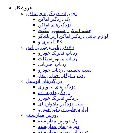
فروشگاه
تجهیزات دزدگیرهای اماکن
پک دزدگیر اماکن
دزدگیرهای اماکن
چشم اماکن , سنسور,مگنت
لوازم جانبی دزدگیر اماکن آژیر بلندگو
باتری و UPS
ردیاب و جی پی اس GPS
ردیاب فابریک خودرو
ردیاب موتور سیکلت
ردیاب آهنربایی
نصب تخصصی ردیاب خودرو
ردیاب ناوگان حمل و نقل
دزدگیرهای اتومبیل
دزدگیرهای تصویری
دزدگیرهای ساده
دزدگیر فابریک خودرو
نصب دزدگیر ماهواره ای
لوازم جانبی دزدگیر خودرو
دوربین مداربسته
پک دوربین مداربسته
دوربین های مداربسته
تجهیزات دوربین مداربسته