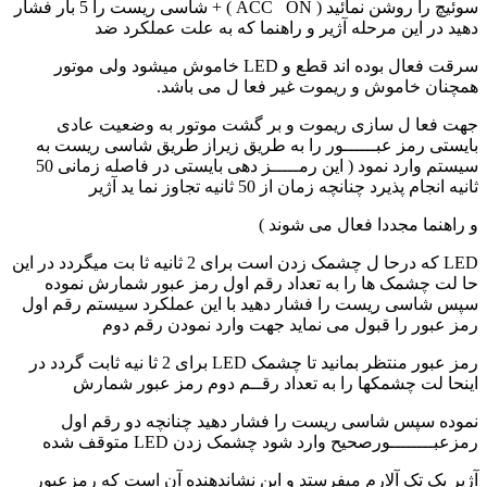
سوئیچ را روشن نمائید ( ACC ON ) + شاسی ریست را 5 بار فشار
دهید در این مرحله آژیر و راهنما که به علت عملکرد ضد
سرقت فعال بوده اند قطع و LED خاموش میشود ولی موتور
همچنان خاموش و ریموت غیر فعا ل می باشد.
جهت فعا ل سازی ریموت و بر گشت موتور به وضعیت عادی
بایستی رمز عبــــــور را به طریق زیراز طریق شاسی ریست به
سیستم وارد نمود ( این رمـــــز دهی بایستی در فاصله زمانی 50
ثانیه انجام پذیرد چنانچه زمان از 50 ثانیه تجاوز نما ید آژیر
و راهنما مجددا فعال می شوند )
LED که درحا ل چشمک زدن است برای 2 ثانیه ثا بت میگردد در این
حا لت چشمک ها را به تعداد رقم اول رمز عبور شمارش نموده
سپس شاسی ریست را فشار دهید با این عملکرد سیستم رقم اول
رمز عبور را قبول می نماید جهت وارد نمودن رقم دوم
رمز عبور منتظر بمانید تا چشمک LED برای 2 ثا نیه ثابت گردد در
اینحا لت چشمکها را به تعداد رقــم دوم رمز عبور شمارش
نموده سپس شاسی ریست را فشار دهید چنانچه دو رقم اول
رمزعبــــــــورصحیح وارد شود چشمک زدن LED متوقف شده
آژیر یک تک آلارم میفرستد و این نشاندهنده آن است که رمزعبور