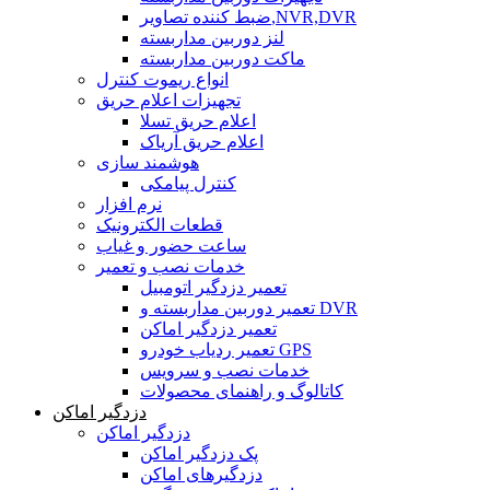
ضبط کننده تصاویر,NVR,DVR
لنز دوربین مداربسته
ماکت دوربین مداربسته
انواع ریموت کنترل
تجهیزات اعلام حریق
اعلام حریق تسلا
اعلام حریق آریاک
هوشمند سازی
کنترل پیامکی
نرم افزار
قطعات الکترونیک
ساعت حضور و غیاب
خدمات نصب و تعمیر
تعمیر دزدگیر اتومبیل
تعمیر دوربین مداربسته و DVR
تعمیر دزدگیر اماکن
تعمیر ردیاب خودرو GPS
خدمات نصب و سرویس
کاتالوگ و راهنمای محصولات
دزدگیر اماکن
دزدگیر اماکن
پک دزدگیر اماکن
دزدگیرهای اماکن