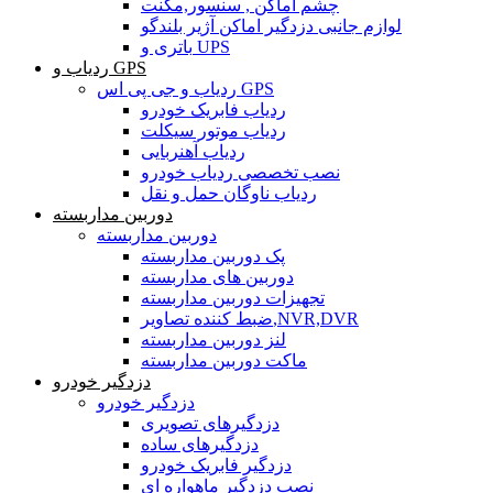
چشم اماکن , سنسور,مگنت
لوازم جانبی دزدگیر اماکن آژیر بلندگو
باتری و UPS
ردیاب و GPS
ردیاب و جی پی اس GPS
ردیاب فابریک خودرو
ردیاب موتور سیکلت
ردیاب آهنربایی
نصب تخصصی ردیاب خودرو
ردیاب ناوگان حمل و نقل
دوربین مداربسته
دوربین مداربسته
پک دوربین مداربسته
دوربین های مداربسته
تجهیزات دوربین مداربسته
ضبط کننده تصاویر,NVR,DVR
لنز دوربین مداربسته
ماکت دوربین مداربسته
دزدگیر خودرو
دزدگیر خودرو
دزدگیرهای تصویری
دزدگیرهای ساده
دزدگیر فابریک خودرو
نصب دزدگیر ماهواره ای