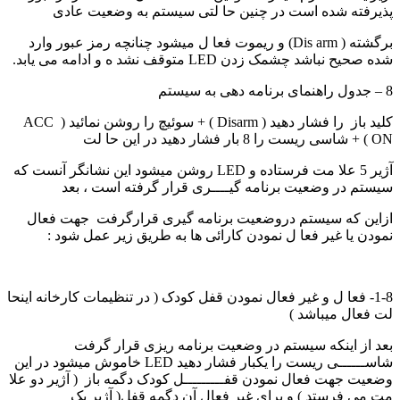
پذیرفته شده است در چنین حا لتی سیستم به وضعیت عادی
برگشته ( Dis arm) و ریموت فعا ل میشود چنانچه رمز عبور وارد
شده صحیح نباشد چشمک زدن LED متوقف نشد ه و ادامه می یابد.
8 – جدول راهنمای برنامه دهی به سیستم
کلید باز را فشار دهید ( Disarm ) + سوئیچ را روشن نمائید ( ACC
ON ) + شاسی ریست را 8 بار فشار دهید در این حا لت
آژیر 5 علا مت فرستاده و LED روشن میشود این نشانگر آنست که
سیستم در وضعیت برنامه گیــــری قرار گرفته است ، بعد
ازاین که سیستم دروضعیت برنامه گیری قرارگرفت جهت فعال
نمودن یا غیر فعا ل نمودن کارائی ها به طریق زیر عمل شود :
1-8- فعا ل و غیر فعال نمودن قفل کودک ( در تنظیمات کارخانه اینحا
لت فعال میباشد )
بعد از اینکه سیستم در وضعیت برنامه ریزی قرار گرفت
شاســــــی ریست را یکبار فشار دهید LED خاموش میشود در این
وضعیت جهت فعال نمودن قفـــــــــل کودک دگمه باز ( آژیر دو علا
مت می فرستد ) و برای غیر فعال آن دگمه قفل( آژیر یک