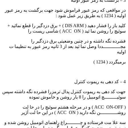
3 – برگشت به رمز عبور اولیه
در مواقعی که رمز عبور فراموش شود جهت برگشت به رمز عبور
اولیه ( 1234 ) به طریق زیر عمل شود :
کلید باز را فشار دهید ( DIS ARM ) + برق دزدگیر را قطع نمائید +
سوئیچ را روشن نما ئید ( ACC ON ) شاسی ریست را
فشرده نگه داشته و در چنین وضعیتی برق دزدگیر را
مجــــــــــــددا وصل نما ئید بعد از 3 ثانیه رمز عبور به تنظیما ت
اولیه
برمیگردد ( 1234 )
4 – کد دهی به ریموت کنترل
جهت کد دهی به ریموت کنترل پدال ترمزرا فشرده نگه داشته سپس
سوئیـــــــــچ اتومبیل را 8 بار روشن و خاموش نموده
( ACC ON-OFF ) و در مرحله هشتم سوئیچ را در حا لت
روشــــــــــــن نگه دارید ( ACC ON ) در این حا لت آژیر
سه علا مت فرستاده و چـــــــــراغ راهنمای اتومبیل روشن شده و
سیستم در وضعیت کد گیری قرار میگیرد در این حا لت