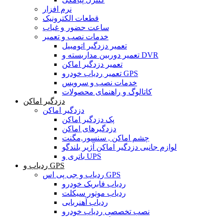
نرم افزار
قطعات الکترونیک
ساعت حضور و غیاب
خدمات نصب و تعمیر
تعمیر دزدگیر اتومبیل
تعمیر دوربین مداربسته و DVR
تعمیر دزدگیر اماکن
تعمیر ردیاب خودرو GPS
خدمات نصب و سرویس
کاتالوگ و راهنمای محصولات
دزدگیر اماکن
دزدگیر اماکن
پک دزدگیر اماکن
دزدگیرهای اماکن
چشم اماکن , سنسور,مگنت
لوازم جانبی دزدگیر اماکن آژیر بلندگو
باتری و UPS
ردیاب و GPS
ردیاب و جی پی اس GPS
ردیاب فابریک خودرو
ردیاب موتور سیکلت
ردیاب آهنربایی
نصب تخصصی ردیاب خودرو