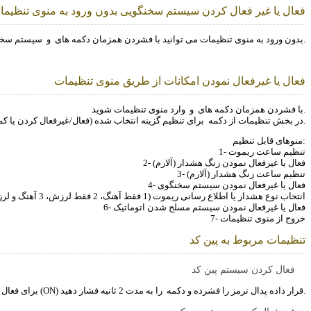
فعال یا غیر فعال کردن سیستم سخنگویی بدون ورود به منوی تنظیما
سیستم سخنگو را فعال یا غیرفعال نمائید.
بدون ورود به منوی تنظیمات می توانید با فشردن همزمان دکمه های
و
فعال یا غیرفعال نمودن امکانات از طریق منوی تنظیمات
وارد منوی تنظیمات شوید.
با فشردن همزمان دکمه های
و
جهت انتخاب حرکت بین گزینه ها استفاده نمائید. با تغییر گزینه ها، گزینه انتخاب شده چشمک می زند.
در بخش تنظیمات از دکمه
برای تنظیم گزینه انتخاب شده (فعال/غیرفعال کردن یا کم/
منوهای قابل تنظیم:
1- تنظیم ساعت ریموت
2- فعال یا غیرفعال نمودن زنگ هشدار (آلارم)
3- تنظیم ساعت زنگ هشدار (آلارم)
4- فعال یا غیرفعال نمودن سیستم سخنگوی
5- انتخاب نوع هشدار یا اطلاع رسانی ریموت (1 فقط آهنگ، 2 فقط لرزش، 3 آهنگ و لرزش)
6- فعال یا غیرفعال نمودن سیستم مسلح شدن اتوماتیک
7- خروج از منوی تنظیمات
تنظیمات مربوط به پین کد
فعال کردن سیستم پین کد
را به مدت 2 ثانیه فشار دهید.
برای فعال کردن سیستم پین کد، وقتی سیستم غیرمسلح است سوئیچ را روی پله دوم (ON) قرار داده پدال ترمز را فشرده و دکمه