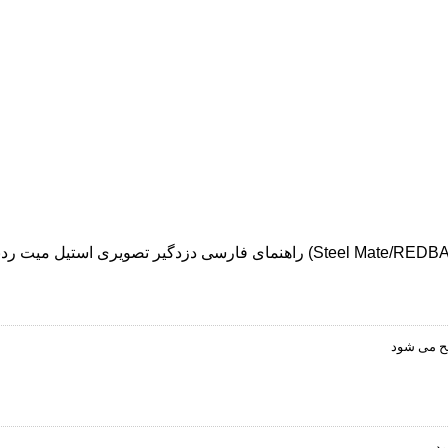
فارسی دزدگیر تصویری استیل میت ردبت (Steel Mate/REDBAT)