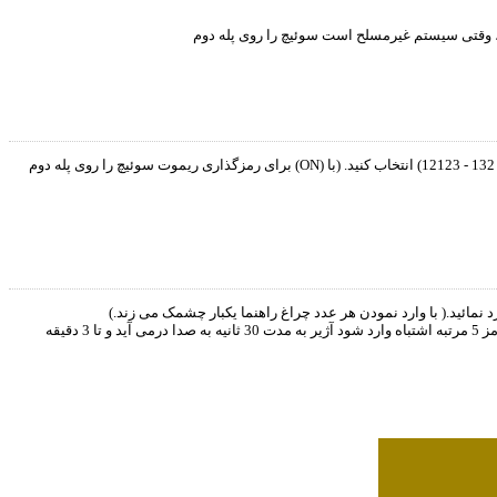
را به مدت 3 ثانیه فشار دهید. با تک صدای آژیر سیستم آماده رمزگذاری است. در این هنگام یه رمز 1 تا 5 رقمی با استفاده از اعداد 1-2-3-4 (برای مثال 2- 132 - 12123) انتخاب کنید. (با
اگر رمز صحیح وارد شود سیستم غیر مسلح می شود و اگر رمز اشتباه وارد شده باشد آژیر 3 مرتبه به صدا در می آید و شما می توانید رمز صحیح را مجددا وارد نمائید. اگر رمز 5 مرتبه اشتباه وارد شود آژیر به مدت 30 ثانیه به صدا درمی آید و تا 3 دقیقه