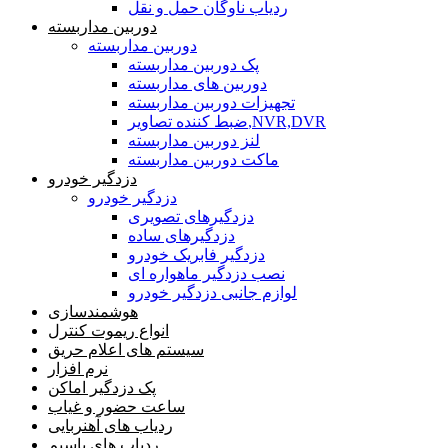
ردیاب ناوگان حمل و نقل
دوربین مداربسته
دوربین مداربسته
پک دوربین مداربسته
دوربین های مداربسته
تجهیزات دوربین مداربسته
ضبط کننده تصاویر,NVR,DVR
لنز دوربین مداربسته
ماکت دوربین مداربسته
دزدگیر خودرو
دزدگیر خودرو
دزدگیرهای تصویری
دزدگیرهای ساده
دزدگیر فابریک خودرو
نصب دزدگیر ماهواره ای
لوازم جانبی دزدگیر خودرو
هوشمندسازی
انواع ریموت کنترل
سیستم های اعلام حریق
نرم افزار
پک دزدگیر اماکن
ساعت حضور و غیاب
ردیاب های آهنربایی
ردیاب های باسیم