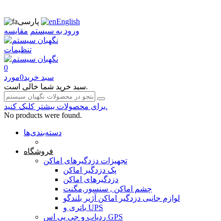
English
پارسی
ورود به سیستم
مقایسه
تنظیمات
0
سبد خرید
0
مورد
سبد خرید شما خالی است.
برای محصولات بیشتر کلیک کنید.
No products were found.
دسته‌بندی‌ها
صفحه محتوا
فروشگاه
تجهیزات دزدگیرهای اماکن
پک دزدگیر اماکن
دزدگیرهای اماکن
چشم اماکن , سنسور,مگنت
لوازم جانبی دزدگیر اماکن آژیر بلندگو
باتری و UPS
ردیاب و جی پی اس GPS