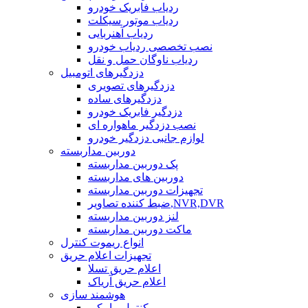
ردیاب فابریک خودرو
ردیاب موتور سیکلت
ردیاب آهنربایی
نصب تخصصی ردیاب خودرو
ردیاب ناوگان حمل و نقل
دزدگیرهای اتومبیل
دزدگیرهای تصویری
دزدگیرهای ساده
دزدگیر فابریک خودرو
نصب دزدگیر ماهواره ای
لوازم جانبی دزدگیر خودرو
دوربین مداربسته
پک دوربین مداربسته
دوربین های مداربسته
تجهیزات دوربین مداربسته
ضبط کننده تصاویر,NVR,DVR
لنز دوربین مداربسته
ماکت دوربین مداربسته
انواع ریموت کنترل
تجهیزات اعلام حریق
اعلام حریق تسلا
اعلام حریق آریاک
هوشمند سازی
کنترل پیامکی