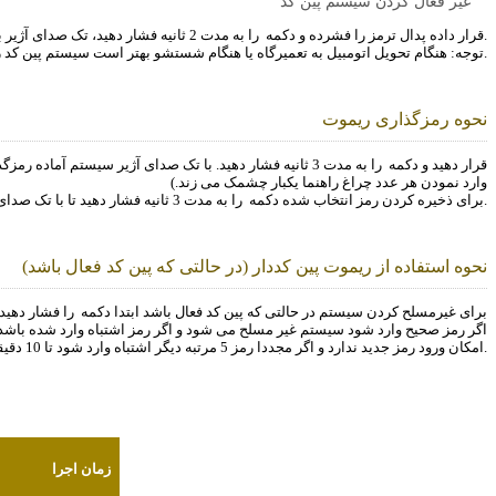
غیر فعال کردن سیستم پین کد
را به مدت 2 ثانیه فشار دهید، تک صدای آژیر به معنی غیر فعال شدن سیستم پین کد است.
برای غیرفعال کردن سیستم پین کد، وقتی سیستم غیرمسلح است سوئیچ را روی پله دوم (ON) قرار داده پدال ترمز را فشرده و دکمه
توجه: هنگام تحویل اتومبیل به تعمیرگاه یا هنگام شستشو بهتر است سیستم پین کد را غیر فعال نمائید.
نحوه رمزگذاری ریموت
برای رمزگذاری ریموت سوئیچ را روی پله دوم (ON) قرار دهید و دکمه
وارد نمودن هر عدد چراغ راهنما یکبار چشمک می زند.)
را به مدت 3 ثانیه فشار دهید تا با تک صدای آژیر رمز ذخیره شود.
برای ذخیره کردن رمز انتخاب شده دکمه
نحوه استفاده از ریموت پین کددار (در حالتی که پین کد فعال باشد)
برای غیرمسلح کردن سیستم در حالتی که پین کد فعال باشد ابتدا دکمه
را فشار دهید. آژیر 3 مرتبه به صدا در می آید. در این مرحله رمز خود را توسط دکمه های ریموت وارد نمائید.( با وا
امکان ورود رمز جدید ندارد و اگر مجددا رمز 5 مرتبه دیگر اشتباه وارد شود تا 10 دقیقه امکان ورود رمز جدید وجود نخواهد داشت.
زمان اجرا