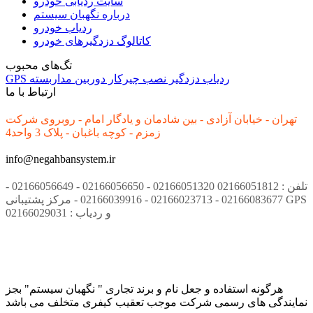
سایت ردیابی خودرو
درباره نگهبان سیستم
ردیاب خودرو
کاتالوگ دزدگیرهای خودرو
تگ‌های محبوب
ردیاب
دزدگیر
نصب
چیرکار
دوربین مداربسته
GPS
ارتباط با ما
تهران - خیابان آزادی - بین شادمان و یادگار امام - روبروی شرکت
زمزم - کوچه باغبان - پلاک 3 واحد4
info@negahbansystem.ir
تلفن : 02166051812 02166051320 - 02166056650 - 02166056649 -
02166083677 - 02166023713 - 02166039916 - مرکز پشتیبانی GPS
و ردیاب : 02166029031
هرگونه استفاده و جعل نام و برند تجاری " نگهبان سیستم" بجز
نمایندگی های رسمی شرکت موجب تعقیب کیفری متخلف می باشد