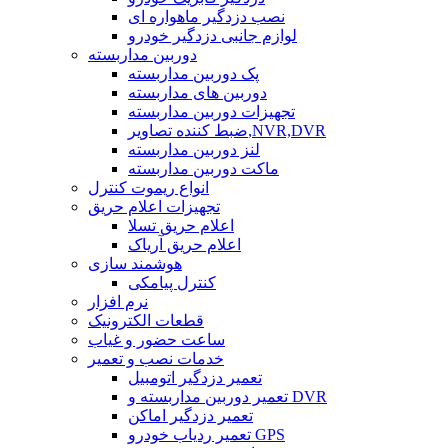
نصب دزدگیر ماهواره ای
لوازم جانبی دزدگیر خودرو
دوربین مداربسته
پک دوربین مداربسته
دوربین های مداربسته
تجهیزات دوربین مداربسته
ضبط کننده تصاویر,NVR,DVR
لنز دوربین مداربسته
ماکت دوربین مداربسته
انواع ریموت کنترل
تجهیزات اعلام حریق
اعلام حریق تسلا
اعلام حریق آریاک
هوشمند سازی
کنترل پیامکی
نرم افزار
قطعات الکترونیک
ساعت حضور و غیاب
خدمات نصب و تعمیر
تعمیر دزدگیر اتومبیل
تعمیر دوربین مداربسته و DVR
تعمیر دزدگیر اماکن
تعمیر ردیاب خودرو GPS