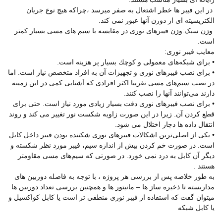
در این فیبر ها خطر اشتعال به صفر میرسد ،چراکه هیچ نوع جریان
الکتریسیته ای از دورن آنها عبور نمی کند.
وزن سبک:وزن فیبرهای نوری در مقایسه با سیم های مسی بسیار کمتر
است.
معایب فیبر نوری:
• برای شبكه‌های معمولی و كوچك بسیار پر هزینه است.
• برای نصب فیبرهای نوری و تجهیزات آن به افراد متخصص نیاز است. اما
در نصب سیم‌های مسی تقریبا اكثر افرادی كه آشنایی كمی در این زمینه
دارند می‌توانند آنها را نصب كنند.
• برای نصب فیبر‌های نوری دقت بسیار زیادی مورد نیاز است. حتی برای
قطع كردن آن. زیرا در این صورت زاویه شكست نور تغییر می كند و روند
انتقال داده ها دچار اختلال می شود.
• یكی از اصلی‌ترین اشكالات فیبر‌های نوری شكننده بودن فیبر داخل كابل
است. در صورت خم كردن بیش از اندازه سیم، فیبر مورد نظر شكسته و
دیگر آن كابل به در‌د نمی خورد. در صورتی كه سیم‌های مسی مقاومتر
هستند .
به طور خلاصه پس از بررسی هر پروژه ، با توجه به فاصله دوربین های
مداربسته تا ذخیره ساز ها – مانیتور ها و همچنین بررسی تعداد دوربین ها
میتوان گفت که استفاده از فیبر نوری منطقی تر است یا کابل کواکسیل و
یا کابل شبکه