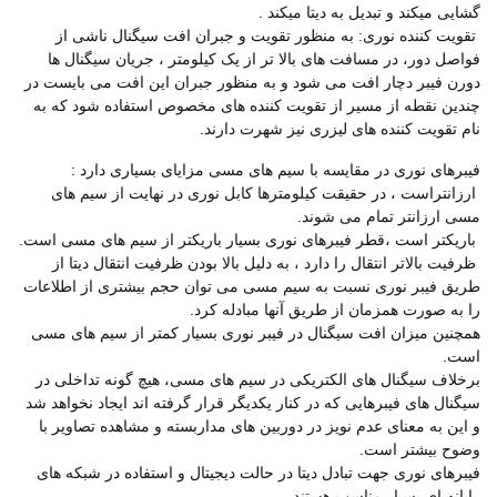
گشایی میکند و تبدیل به دیتا میکند .
تقویت کننده نوری: به منظور تقویت و جبران افت سیگنال ناشی از
فواصل دور، در مسافت های بالا تر از یک کیلومتر ، جریان سیگنال ها
دورن فیبر دچار افت می شود و به منظور جبران این افت می بایست در
چندین نقطه از مسیر از تقویت کننده های مخصوص استفاده شود که به
نام تقویت کننده های لیزری نیز شهرت دارند.
فیبرهای نوری در مقایسه با سیم های مسی مزایای بسیاری دارد :
ارزانتراست ، در حقیقت کیلومترها کابل نوری در نهایت از سیم های
مسی ارزانتر تمام می شوند.
باریکتر است ،قطر فیبرهای نوری بسیار باریکتر از سیم های مسی است.
ظرفیت بالاتر انتقال را دارد ، به دلیل بالا بودن ظرفیت انتقال دیتا از
طریق فیبر نوری نسبت به سیم مسی می توان حجم بیشتری از اطلاعات
را به صورت همزمان از طریق آنها مبادله کرد.
همچنین میزان افت سیگنال در فیبر نوری بسیار کمتر از سیم های مسی
است.
برخلاف سیگنال های الکتریکی در سیم های مسی، هیچ گونه تداخلی در
سیگنال های فیبرهایی که در کنار یکدیگر قرار گرفته اند ایجاد نخواهد شد
و این به معنای عدم نویز در دوربین های مداربسته و مشاهده تصاویر با
وضوح بیشتر است.
فیبرهای نوری جهت تبادل دیتا در حالت دیجیتال و استفاده در شبکه های
رایانه ای بسیار مناسب هستند.