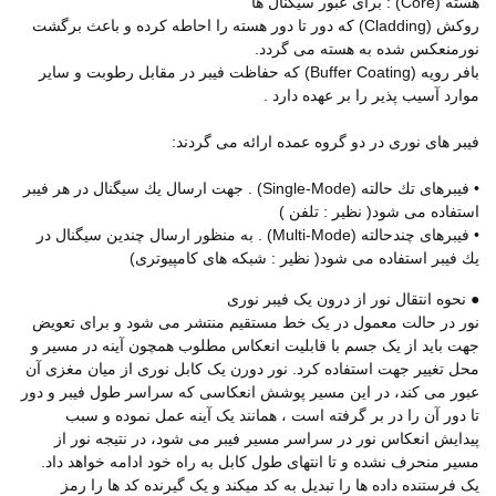
هسته (Core) : برای عبور سیگنال ها
روكش (Cladding) که دور تا دور هسته را احاطه كرده و باعث برگشت
نورمنعكس شده به هسته می گردد.
بافر رویه (Buffer Coating) که حفاظت فیبر در مقابل رطوبت و سایر
موارد آسیب پذیر را بر عهده دارد .
فیبر های نوری در دو گروه عمده ارائه می گردند:
• فیبرهای تك حالته (Single-Mode) . جهت ارسال یك سیگنال در هر فیبر
استفاده می شود( نظیر : تلفن )
• فیبرهای چندحالته (Multi-Mode) . به منظور ارسال چندین سیگنال در
یك فیبر استفاده می شود( نظیر : شبكه های كامپیوتری)
● نحوه انتقال نور از درون یک فیبر نوری
نور در حالت معمول در یک خط مستقیم منتشر می شود و برای تعویض
جهت باید از یک جسم با قابلیت انعکاس مطلوب همچون آینه در مسیر و
محل تغییر جهت استفاده کرد. نور دورن یک کابل نوری از میان مغزی آن
عبور می کند، در این مسیر پوشش انعکاسی که سراسر طول فیبر و دور
تا دور آن را در بر گرفته است ، همانند یک آینه عمل نموده و سبب
پیدایش انعکاس نور در سراسر مسیر فیبر می شود، در نتیجه نور از
مسیر منحرف نشده و تا انتهای طول کابل به راه خود ادامه خواهد داد.
یک فرستنده داده ها را تبدیل به کد میکند و یک گیرنده کد ها را رمز