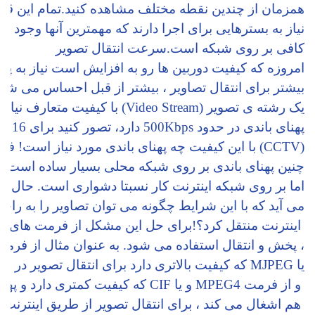
همزمان از چندین نقطه مختلف مشاهده کنید.تمام این قابل
نیاز به بسترهایی برای اجرا دارند که مهمترین آنها وجود پهن
کافی بر روی شبکه است.سرعت انتقال تصویر
امروزه که کیفیت دوربین ها رو به افزایش است نیاز به پهنا
بیشتر برای انتقال تصاویر ، بیشتر از قبل احساس می شود
یک رشته ی تصویر (Video Stream) با کیفیت متعارف نیاز به 
پهنای باندی در حدود 500Kbps دارد، تصور کنید برای 16 دوربین مدار بسته 
(CCTV) با این کیفیت چه پهنای باندی مورد نیاز است! فراهم کردن 
چنین پهنای باندی بر روی شبکه محلی بسیار ساده است 
اما بر روی شبکه اینترنت کار نسبتا دشواری است. حال ای
می آید که با این شرایط چگونه می توان تصاویر را به راح
 اینترنت منتقل کرد؟!برای حل این مشکل از فرمت های 
، پخش و انتقال استفاده می شود. به عنوان مثال از فرمت D1 و
یا MJPEG که کیفیت بالاتری دارد برای انتقال تصویر در شبکه ی محلی
 و از فرمت MPEG4 و یا CIF که کیفیت کمتری دارد و پهنای باند کمتری
 هم اشغال می کند ، برای انتقال تصویر از طریق اینترنت 