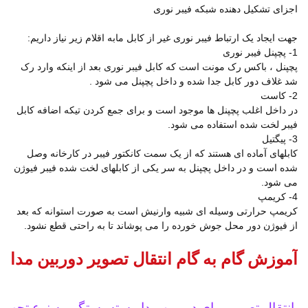
اجزای تشکیل دهنده شبکه فیبر نوری
جهت ایجاد یک ارتباط فیبر نوری غیر از کابل مابه اقلام زیر نیاز داریم:
1- پچپنل فیبر نوری
پچپنل ، باکس رک مونت است که کابل فیبر نوری بعد از اینکه وارد رک
شد غلاف دور کابل جدا شده و داخل پچپنل می شود .
2- کاست
در داخل اغلب پچپنل ها موجود است و برای جمع کردن تیکه اضافه کابل
فیبر لخت شده استفاده می شود.
3- پیگتیل
کابلهای آماده ای هستند که از یک سمت کانکتور فیبر در کارخانه وصل
شده است و در داخل پچپنل به سر یکی از کابلهای لخت شده فیبر فیوژن
می شود.
4- کریمپ
کریمپ حرارتی وسیله ای شبیه وارنیش است به صورت استوانه که بعد
از فیوژن دور محل جوش خورده را می پوشاند تا به راحتی قطع نشود.
آموزش گام به گام انتقال تصویر دوربین مدار 
 انتقال تصویر برای دوربین مداربسته بستگی به نوع تجهیز