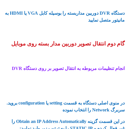
آموزش کامل انتقال تصویر دوربین مداربسته روی موبایل
دستگاه DVR دوربین مداربسته را بوسیله کابل VGA یا HDMI به
مانیتور متصل نمایید
گام دوم انتقال تصویر دوربین مدار بسته روی موبایل
انجام تنظیمات مربوطه به انتقال تصویر بر روی دستگاه DVR
آموزش گام به گام انتقال تصویر دوربین مداربسته روی موبایل
آموزش کامل انتقال تصویر دوربین مداربسته روی موبایل
در منوی اصلی دستگاه به قسمت setting یا configuration بروید.
سربرگ Network را انتخاب نموده
در این قسمت گزینه Obtain an IP Address Automatically را
غیر فعال کرده و STATIC IP را به ترتیب زیر وارد نمایید: