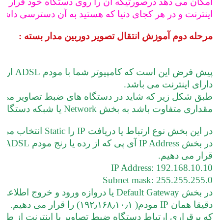
امکان می دهد درصورتیکه آن را روی دستگاه خود قرار دهی
اینترنت و در هر کجای دنیا که هستید به آن دسترسی داشته
مرحله دوم آموزش انتقال تصویر دوربین مدار بسته :
پیش فرض این است که کامپیوتر شما با مودم ADSL ارتباط دارد و 
دارای اینترنت می باشد.
طبق شکل زیر که شاید در دستگاه های ضبط تصاویر می تو
مقداری متفاوت باشد به بخش Network یا شبکه دستگاه می رویم.
در این بخش نوع ارتباط یا دریافت IP را Static انتخاب می کنیم.
در بخش IP Address آی پی که از رده یا رنج مودم ADSL شماست، 
قرار می دهیم.
IP Address: 192.168.10.10
Subnet mask: 255.255.255.0
در بخش Default Gateway یا دروازه ورود و خروج اطلاعات، 
دقیقا همان IP مودم( ۱۹۲٫۱۶۸٫۱۰٫۱) را قرار می دهیم. این به آن معناست 
که برقراری ارتباط دستگاه ضبط تصاویر با اینترنت از طر