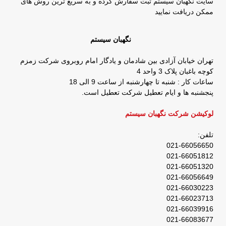
سایت نگهبان سیستم ثبت سفارش کرده و به سریع ترین روش های
ممکن دریافت نمایید
نگهبان سیستم
تهران خیابان آزادی بین شادمان و یادگار امام روبروی شرکت زمزم
کوچه باغبان پلاک 3 واحد 4
ساعات کار : شنبه تا چهارشنبه از ساعت 9 الی 18
پنجشنبه ها و ایام تعطیل شرکت تعطیل است.
لوکیشن شرکت نگهبان سیستم
تلفن:
021-66056650
021-66051812
021-66051320
021-66056649
021-66030223
021-66023713
021-66039916
021-66083677