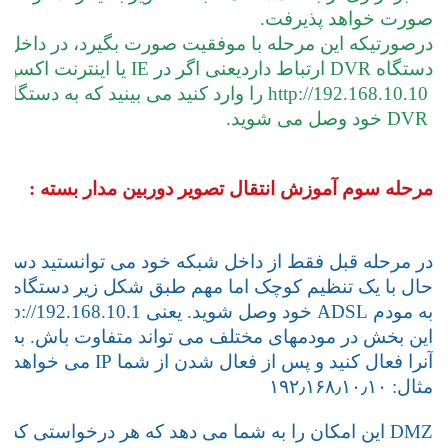
صورت خواهد پذیرفت.
درصورتیکه این مرحله با موفقیت صورت بگیرد، در داخل 
دستگاه 
DVR
 ارتباط داردیعنی اگر در IE یا اینترنت اکسپلورر خود
 http://192.168.10.10 را وارد کنید می بینید که به دستگاه
 DVR خود وصل می شوید.
مرحله سوم آموزش انتقال تصویر دوربین مدار بسته :
در مرحله قبل فقط از داخل شبکه خود می توانستید دستگاه DVR خود را ببی
حال با یک تنظیم کوچک اما مهم طبق شکل زیر دستگاه شما
به مودم ADSL خود وصل شوید. یعنی http://192.168.10.1 را در IE خود وارد کنید.
این بخش در مودمهای مختلف می تواند متفاوت باش. به بخش Firewall یا NAT رفته و دنبال گزینه ایی به نام MZ
آنرا فعال کنید و پس از فعال شدن از شما IP می خواهد IP دستگاه DVR خود را برای انتقال تصویر وارد کنید.
مثال: ۱۹۲٫۱۶۸٫۱۰٫۱۰
DMZ این امکان را به شما می دهد که هر درخواستی که از اینترنت به IP Static شما بیاید به دستگاه ضبط تصاویر شما منتقل کند.