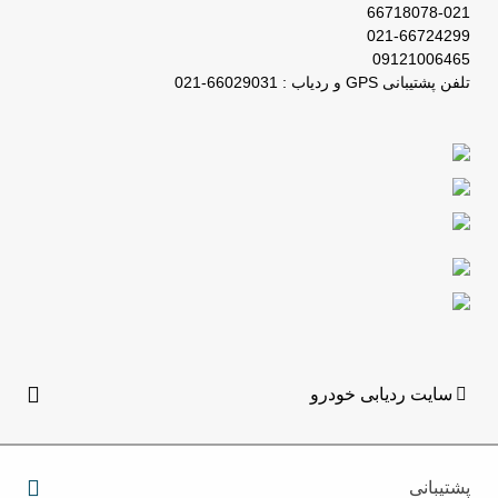
66718078-021
021-66724299
09121006465
تلفن پشتیبانی GPS و ردیاب : 66029031-021
سایت ردیابی خودرو
پشتیبانی