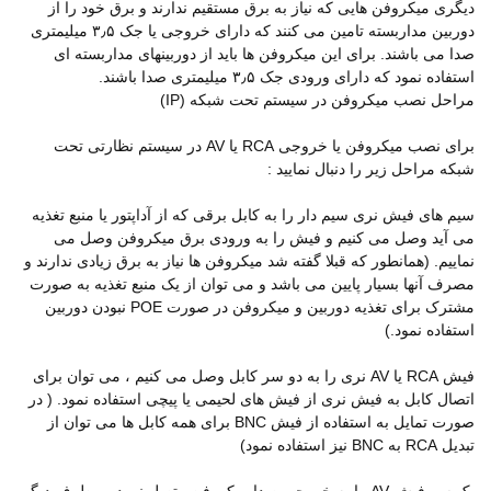
دیگری میکروفن هایی که نیاز به برق مستقیم ندارند و برق خود را از
دوربین مداربسته تامین می کنند که دارای خروجی یا جک ۳٫۵ میلیمتری
صدا می باشند. برای این میکروفن ها باید از دوربینهای مداربسته ای
استفاده نمود که دارای ورودی جک ۳٫۵ میلیمتری صدا باشند.
مراحل نصب میکروفن در سیستم تحت شبکه (IP)
برای نصب میکروفن یا خروجی RCA یا AV در سیستم نظارتی تحت
شبکه مراحل زیر را دنبال نمایید :
سیم های فیش نری سیم دار را به کابل برقی که از آداپتور یا منبع تغذیه
می آید وصل می کنیم و فیش را به ورودی برق میکروفن وصل می
نماییم. (همانطور که قبلا گفته شد میکروفن ها نیاز به برق زیادی ندارند و
مصرف آنها بسیار پایین می باشد و می توان از یک منبع تغذیه به صورت
مشترک برای تغذیه دوربین و میکروفن در صورت POE نبودن دوربین
استفاده نمود.)
فیش RCA یا AV نری را به دو سر کابل وصل می کنیم ، می توان برای
اتصال کابل به فیش نری از فیش های لحیمی یا پیچی استفاده نمود. ( در
صورت تمایل به استفاده از فیش BNC برای همه کابل ها می توان از
تبدیل RCA به BNC نیز استفاده نمود)