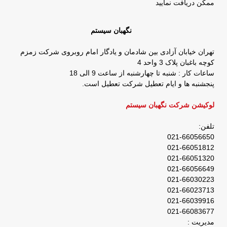
ممکن دریافت نمایید
نگهبان سیستم
تهران خیابان آزادی بین شادمان و یادگار امام روبروی شرکت زمزم
کوچه باغبان پلاک 3 واحد 4
ساعات کار : شنبه تا چهارشنبه از ساعت 9 الی 18
پنجشنبه ها و ایام تعطیل شرکت تعطیل است.
لوکیشن شرکت نگهبان سیستم
تلفن:
021-66056650
021-66051812
021-66051320
021-66056649
021-66030223
021-66023713
021-66039916
021-66083677
مدیریت :