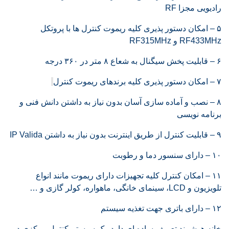
رادیویی مجزا RF
۵ – امکان دستور پذیری کلیه ریموت کنترل ها با پروتکل
RF433MHz و RF315MHz
۶ – قابلیت پخش سیگنال به شعاع ۸ متر در ۳۶۰ درجه
۷ – امکان دستور پذیری کلیه برندهای ریموت کنترل
۸ – نصب و آماده سازی آسان بدون نیاز به داشتن دانش فنی و
برنامه نویسی
۹ – قابلیت کنترل از طریق اینترنت بدون نیاز به داشتن IP Valida
۱۰ – دارای سنسور دما و رطوبت
۱۱ – امکان کنترل کلیه تجهیزات دارای ریموت مانند انواع
تلویزیون و LCD، سینمای خانگی، ماهواره، کولر گازی و …
۱۲ – دارای باتری جهت تغذیه سیستم
خانه هوشمند تعریف ساده ای دارد. یک سیستم کنترل مرکزی در