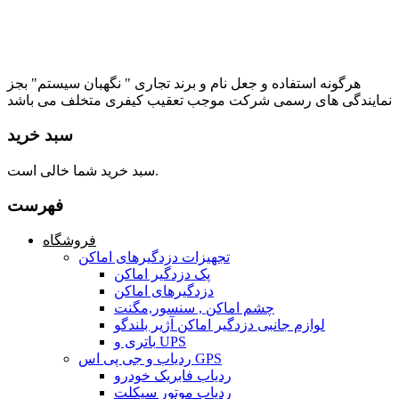
هرگونه استفاده و جعل نام و برند تجاری " نگهبان سیستم" بجز
نمایندگی های رسمی شرکت موجب تعقیب کیفری متخلف می باشد
سبد خرید
سبد خرید شما خالی است.
فهرست
فروشگاه
تجهیزات دزدگیرهای اماکن
پک دزدگیر اماکن
دزدگیرهای اماکن
چشم اماکن , سنسور,مگنت
لوازم جانبی دزدگیر اماکن آژیر بلندگو
باتری و UPS
ردیاب و جی پی اس GPS
ردیاب فابریک خودرو
ردیاب موتور سیکلت