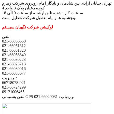
تهران خیابان آزادی بین شادمان و یادگار امام روبروی شرکت زمزم
کوچه باغبان پلاک 3 واحد 4
ساعات کار : شنبه تا چهارشنبه از ساعت 9 الی 18
پنجشنبه ها و ایام تعطیل شرکت تعطیل است.
لوکیشن شرکت نگهبان سیستم
تلفن:
021-66056650
021-66051812
021-66051320
021-66056649
021-66030223
021-66023713
021-66039916
021-66083677
مدیریت :
66718078-021
021-66724299
09121006465
تلفن پشتیبانی GPS و ردیاب : 66029031-021