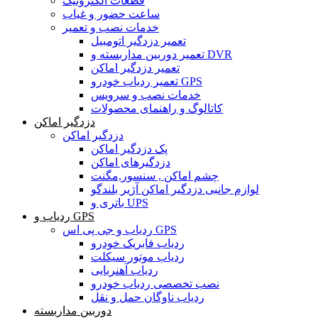
قطعات الکترونیک
ساعت حضور و غیاب
خدمات نصب و تعمیر
تعمیر دزدگیر اتومبیل
تعمیر دوربین مداربسته و DVR
تعمیر دزدگیر اماکن
تعمیر ردیاب خودرو GPS
خدمات نصب و سرویس
کاتالوگ و راهنمای محصولات
دزدگیر اماکن
دزدگیر اماکن
پک دزدگیر اماکن
دزدگیرهای اماکن
چشم اماکن , سنسور,مگنت
لوازم جانبی دزدگیر اماکن آژیر بلندگو
باتری و UPS
ردیاب و GPS
ردیاب و جی پی اس GPS
ردیاب فابریک خودرو
ردیاب موتور سیکلت
ردیاب آهنربایی
نصب تخصصی ردیاب خودرو
ردیاب ناوگان حمل و نقل
دوربین مداربسته