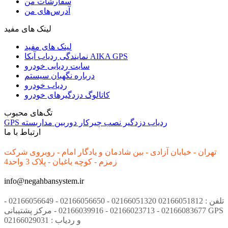
سفارشات من
آدرس‌های من
لینک های مفید
لینک های مفید
نمایندگی ردیاب آیکا AIKA GPS
سایت ردیابی خودرو
درباره نگهبان سیستم
ردیاب خودرو
کاتالوگ دزدگیرهای خودرو
تگ‌های محبوب
ردیاب
دزدگیر
نصب
چیرکار
دوربین مداربسته
GPS
ارتباط با ما
تهران - خیابان آزادی - بین شادمان و یادگار امام - روبروی شرکت
زمزم - کوچه باغبان - پلاک 3 واحد4
info@negahbansystem.ir
تلفن : 02166051812 02166051320 - 02166056650 - 02166056649 -
02166083677 - 02166023713 - 02166039916 - مرکز پشتیبانی GPS
و ردیاب : 02166029031