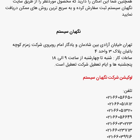
همچنین شما این امکان را دارید که محصول موردنظر را از طریق سایت
نگهبان سیستم ثبت سفارش کرده و به سریع ترین روش های ممکن دریافت
نمایید
نگهبان سیستم
تهران خیابان آزادی بین شادمان و یادگار امام روبروی شرکت زمزم کوچه
باغبان پلاک 3 واحد 4
ساعات کار : شنبه تا چهارشنبه از ساعت 9 الی 18
پنجشنبه ها و ایام تعطیل شرکت تعطیل است.
لوکیشن شرکت نگهبان سیستم
تلفن:
021-66056650
021-66051812
021-66051320
021-66056649
021-66030223
021-66023713
021-66039916