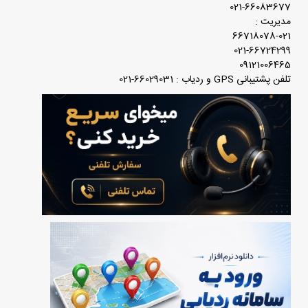
021-66083677
مدیریت :
66718078-021
021-66724299
09121006465
تلفن پشتیبانی GPS و ردیاب : 66029031-021