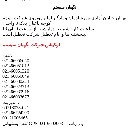
نگهبان سیستم
تهران خیابان آزادی بین شادمان و یادگار امام روبروی شرکت زمزم
کوچه باغبان پلاک 3 واحد 4
ساعات کار : شنبه تا چهارشنبه از ساعت 9 الی 18
پنجشنبه ها و ایام تعطیل شرکت تعطیل است.
لوکیشن شرکت نگهبان سیستم
تلفن:
021-66056650
021-66051812
021-66051320
021-66056649
021-66030223
021-66023713
021-66039916
021-66083677
مدیریت :
66718078-021
021-66724299
09121006465
تلفن پشتیبانی GPS و ردیاب : 66029031-021