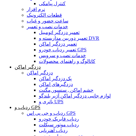
کنترل پیامکی
نرم افزار
قطعات الکترونیک
ساعت حضور و غیاب
خدمات نصب و تعمیر
تعمیر دزدگیر اتومبیل
تعمیر دوربین مداربسته و DVR
تعمیر دزدگیر اماکن
تعمیر ردیاب خودرو GPS
خدمات نصب و سرویس
کاتالوگ و راهنمای محصولات
دزدگیر اماکن
دزدگیر اماکن
پک دزدگیر اماکن
دزدگیرهای اماکن
چشم اماکن , سنسور,مگنت
لوازم جانبی دزدگیر اماکن آژیر بلندگو
باتری و UPS
ردیاب و GPS
ردیاب و جی پی اس GPS
ردیاب فابریک خودرو
ردیاب موتور سیکلت
ردیاب آهنربایی