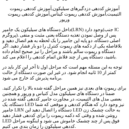
آموزش کددهی دزدگیرهای سیلیکون,آموزش کددهی ریموت
التیمیت,آموزش کددهی ریموت کیناس,آموزش کددهی ریموت
وریور
داخل دستگاه های سیلیکون یک جامپر(LRN) وجود دارد(جنب IC
پروگرم). پس از وصل نمودن تغذیه دستگاه یعنی مثبت و منفی
اصلی دستگاه، دو پایه این جامپر را یک لحظه به هم اتصال دهید و
بلافاصله یکی از دکمه های ریموت کنترل را دو بار فشار دهید. اگر
دستگاه و ریموت سالم باشند و مراحل را نیز صحیح انجام داده
باشید، دستگاه پس از چند فلاش اتمام کددهی را اعلام می کند.
توجه به این مسئله مهم است که مراحل اول تا آخر این کار باید در
کمتر از 10 ثانیه انجام شود. در غیر این صورت دستگاه از حالت
برنامه پذیرش کد خارج می شود.
برای ریموت های بعدی نیز همین مراحل گفته شده بالا را تکرار کنید.
ضمناً در دستگاه های سیلیکون مدل کنیاس و وریور و همچنین
بعضی مدل های التیمیت، در مجاورت جامپر کددهی گفته شده در
دستگاه، یک LED نیز وجود دارد که هنگام کددهی و موقعی که شما
جامپر LRN دستگاه را اتصال دهید این LED به حالت چشمک زن
روشن شده و وقتی که دکمه ریموت را برای کددهی فشار دهید
LED فوق پس از چند چشمک خاموش می شود و اینگونه مراحل
کددهی سیلیکون را زمان بندی می کنیم.