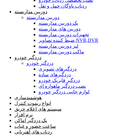
نصب تخصصی ردیاب خودرو
ردیاب ناوگان حمل و نقل
دوربین مداربسته
دوربین مداربسته
پک دوربین مداربسته
دوربین های مداربسته
تجهیزات دوربین مداربسته
ضبط کننده تصاویر,NVR,DVR
لنز دوربین مداربسته
ماکت دوربین مداربسته
دزدگیر خودرو
دزدگیر خودرو
دزدگیرهای تصویری
دزدگیرهای ساده
دزدگیر فابریک خودرو
نصب دزدگیر ماهواره ای
لوازم جانبی دزدگیر خودرو
هوشمندسازی
انواع ریموت کنترل
سیستم های اعلام حریق
نرم افزار
پک دزدگیر اماکن
ساعت حضور و غیاب
ردیاب های آهنربایی