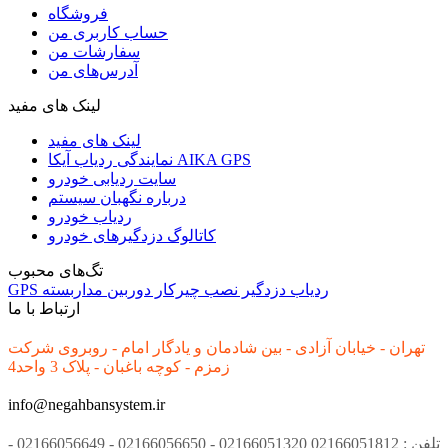
فروشگاه
حساب کاربری من
سفارشات من
آدرس‌های من
لینک های مفید
لینک های مفید
نمایندگی ردیاب آیکا AIKA GPS
سایت ردیابی خودرو
درباره نگهبان سیستم
ردیاب خودرو
کاتالوگ دزدگیرهای خودرو
تگ‌های محبوب
ردیاب
دزدگیر
نصب
چیرکار
دوربین مداربسته
GPS
ارتباط با ما
تهران - خیابان آزادی - بین شادمان و یادگار امام - روبروی شرکت
زمزم - کوچه باغبان - پلاک 3 واحد4
info@negahbansystem.ir
تلفن : 02166051812 02166051320 - 02166056650 - 02166056649 -