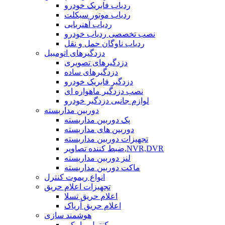
ردیاب فابریک خودرو
ردیاب موتور سیکلت
ردیاب آهنربایی
نصب تخصصی ردیاب خودرو
ردیاب ناوگان حمل و نقل
دزدگیرهای اتومبیل
دزدگیرهای تصویری
دزدگیرهای ساده
دزدگیر فابریک خودرو
نصب دزدگیر ماهواره ای
لوازم جانبی دزدگیر خودرو
دوربین مداربسته
پک دوربین مداربسته
دوربین های مداربسته
تجهیزات دوربین مداربسته
ضبط کننده تصاویر,NVR,DVR
لنز دوربین مداربسته
ماکت دوربین مداربسته
انواع ریموت کنترل
تجهیزات اعلام حریق
اعلام حریق تسلا
اعلام حریق آریاک
هوشمند سازی
کنترل پیامکی