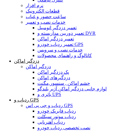
نرم افزار
قطعات الکترونیک
ساعت حضور و غیاب
خدمات نصب و تعمیر
تعمیر دزدگیر اتومبیل
تعمیر دوربین مداربسته و DVR
تعمیر دزدگیر اماکن
تعمیر ردیاب خودرو GPS
خدمات نصب و سرویس
کاتالوگ و راهنمای محصولات
دزدگیر اماکن
دزدگیر اماکن
پک دزدگیر اماکن
دزدگیرهای اماکن
چشم اماکن , سنسور,مگنت
لوازم جانبی دزدگیر اماکن آژیر بلندگو
باتری و UPS
ردیاب و GPS
ردیاب و جی پی اس GPS
ردیاب فابریک خودرو
ردیاب موتور سیکلت
ردیاب آهنربایی
نصب تخصصی ردیاب خودرو