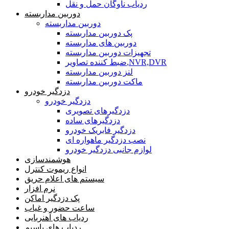
ردیاب ناوگان حمل و نقل
دوربین مداربسته
دوربین مداربسته
پک دوربین مداربسته
دوربین های مداربسته
تجهیزات دوربین مداربسته
ضبط کننده تصاویر,NVR,DVR
لنز دوربین مداربسته
ماکت دوربین مداربسته
دزدگیر خودرو
دزدگیر خودرو
دزدگیرهای تصویری
دزدگیرهای ساده
دزدگیر فابریک خودرو
نصب دزدگیر ماهواره ای
لوازم جانبی دزدگیر خودرو
هوشمندسازی
انواع ریموت کنترل
سیستم های اعلام حریق
نرم افزار
پک دزدگیر اماکن
ساعت حضور و غیاب
ردیاب های آهنربایی
ردیاب های باسیم