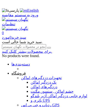
English
پارسی
ورود به سیستم
مقایسه
تنظیمات
0
سبد خرید
0
مورد
سبد خرید شما خالی است.
برای محصولات بیشتر کلیک کنید.
No products were found.
دسته‌بندی‌ها
صفحه محتوا
فروشگاه
تجهیزات دزدگیرهای اماکن
پک دزدگیر اماکن
دزدگیرهای اماکن
چشم اماکن , سنسور,مگنت
لوازم جانبی دزدگیر اماکن آژیر بلندگو
باتری و UPS
ردیاب و جی پی اس GPS