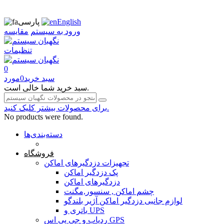
English
پارسی
ورود به سیستم
مقایسه
تنظیمات
0
سبد خرید
0
مورد
سبد خرید شما خالی است.
برای محصولات بیشتر کلیک کنید.
No products were found.
دسته‌بندی‌ها
صفحه محتوا
فروشگاه
تجهیزات دزدگیرهای اماکن
پک دزدگیر اماکن
دزدگیرهای اماکن
چشم اماکن , سنسور,مگنت
لوازم جانبی دزدگیر اماکن آژیر بلندگو
باتری و UPS
ردیاب و جی پی اس GPS