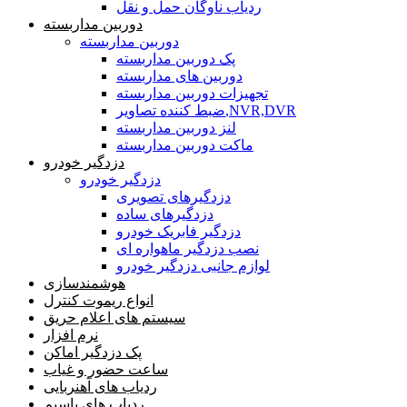
ردیاب ناوگان حمل و نقل
دوربین مداربسته
دوربین مداربسته
پک دوربین مداربسته
دوربین های مداربسته
تجهیزات دوربین مداربسته
ضبط کننده تصاویر,NVR,DVR
لنز دوربین مداربسته
ماکت دوربین مداربسته
دزدگیر خودرو
دزدگیر خودرو
دزدگیرهای تصویری
دزدگیرهای ساده
دزدگیر فابریک خودرو
نصب دزدگیر ماهواره ای
لوازم جانبی دزدگیر خودرو
هوشمندسازی
انواع ریموت کنترل
سیستم های اعلام حریق
نرم افزار
پک دزدگیر اماکن
ساعت حضور و غیاب
ردیاب های آهنربایی
ردیاب های باسیم