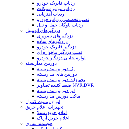
ردیاب فابریک خودرو
ردیاب موتور سیکلت
ردیاب آهنربایی
نصب تخصصی ردیاب خودرو
ردیاب ناوگان حمل و نقل
دزدگیرهای اتومبیل
دزدگیرهای تصویری
دزدگیرهای ساده
دزدگیر فابریک خودرو
نصب دزدگیر ماهواره ای
لوازم جانبی دزدگیر خودرو
دوربین مداربسته
پک دوربین مداربسته
دوربین های مداربسته
تجهیزات دوربین مداربسته
ضبط کننده تصاویر,NVR,DVR
لنز دوربین مداربسته
ماکت دوربین مداربسته
انواع ریموت کنترل
تجهیزات اعلام حریق
اعلام حریق تسلا
اعلام حریق آریاک
هوشمند سازی
کنترل پیامکی