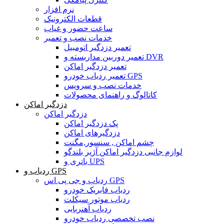
نرم افزار
قطعات الکترونیک
ساعت حضور و غیاب
خدمات نصب و تعمیر
تعمیر دزدگیر اتومبیل
تعمیر دوربین مداربسته و DVR
تعمیر دزدگیر اماکن
تعمیر ردیاب خودرو GPS
خدمات نصب و سرویس
کاتالوگ و راهنمای محصولات
دزدگیر اماکن
دزدگیر اماکن
پک دزدگیر اماکن
دزدگیرهای اماکن
چشم اماکن , سنسور,مگنت
لوازم جانبی دزدگیر اماکن آژیر بلندگو
باتری و UPS
ردیاب و GPS
ردیاب و جی پی اس GPS
ردیاب فابریک خودرو
ردیاب موتور سیکلت
ردیاب آهنربایی
نصب تخصصی ردیاب خودرو