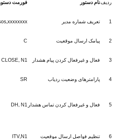
ردیف
نام دستور
فورمت دستور
1
تعریف شماره مدیر
sos,xxxxxxxx
2
پیامک ارسال موقعیت
C
3
فعال و غیرفعال کردن پیام هشدار
CLOSE, N1
4
پارامترهای وضعیت ردیاب
SR
5
فعال و غیرفعال کردن تماس هشدار
DH, N1
6
تنظیم فواصل ارسال موقعیت
ITV,N1