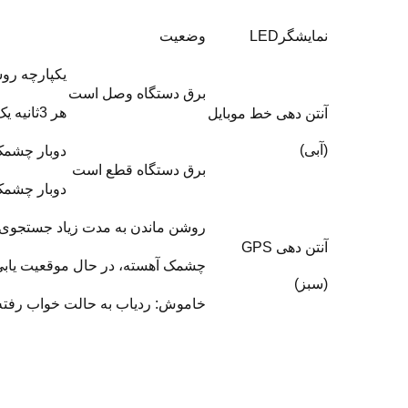
نمایشگرLED
وضعیت
یکپارچه روش
برق دستگاه وصل است
هر 3ثانیه یک چشمک، وضعیت عادی است
آنتن دهی خط موبایل
(آبی)
دوبار چشمک هر 3ثانیه یک بار، 
برق دستگاه قطع است
دوبار چشمک فقط برای 3
روشن ماندن به مدت زیاد جستجوی امو
آنتن دهی GPS
چشمک آهسته، در حال موقعیت یاب
(سبز)
خاموش: ردیاب به حالت خواب رفت