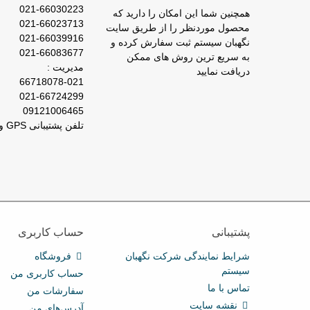
021-66030223
همچنین شما این امکان را دارید که
021-66023713
محصول موردنظر را از طریق سایت
021-66039916
نگهبان سیستم ثبت سفارش کرده و
021-66083677
به سریع ترین روش های ممکن
مدیریت :
دریافت نمایید
66718078-021
021-66724299
09121006465
تلفن پشتیبانی GPS و ردیاب : 66029031-021
پشتیبانی
حساب کاربری
شرایط نمایندگی شرکت نگهبان
فروشگاه
سیستم
حساب کاربری من
تماس با ما
سفارشات من
نقشه سایت
آدرس‌های من