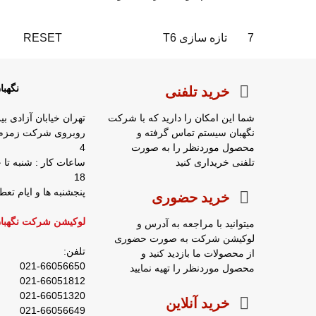
7
تازه سازی T6
RESET
نگهب
خرید تلفنی
شما این امکان را دارید که با شرکت
تهران خیابان آزادی بی
نگهبان سیستم تماس گرفته و
محصول موردنظر را به صورت
4
تلفنی خریداری کنید
18
پنجشنبه ها و ایام ت
خرید حضوری
لوکیشن شرکت نگهبا
میتوانید با مراجعه به آدرس و
لوکیشن شرکت به صورت حضوری
تلفن:
از محصولات ما بازدید کنید و
021-66056650
محصول موردنظر را تهیه نمایید
021-66051812
021-66051320
خرید آنلاین
021-66056649