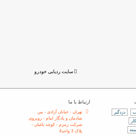
سایت ردیابی خودرو
ارتباط با ما
تهران - خیابان آزادی - بین
ب
دزدگیر
شادمان و یادگار امام - روبروی
ار
شرکت زمزم - کوچه باغبان -
سته
پلاک 3 واحد4