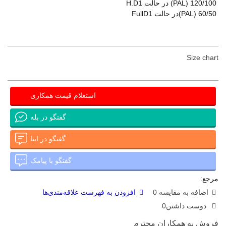
120/100 (PAL) در حالت H.D1
60/50 (PAL)در حالت FullD1
Size chart
استعلام قیمت همکاری
گفتگو در بله
گفتگو در ایتا
گفتگو با پیامک
مرجع:
اضافه به مقایسه
0
افزودن به فهرست علاقه‌مندی‌ها
دوست داشتن
0
فروش به همکاران محترم