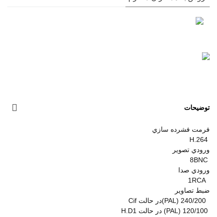
توضیحات
فرمت فشرده سازي
H.264
ورودي تصوير
8BNC
ورودي صدا
1RCA
ضبط تصاوير
240/200 (PAL)در حالت Cif
120/100 (PAL) در حالت H.D1