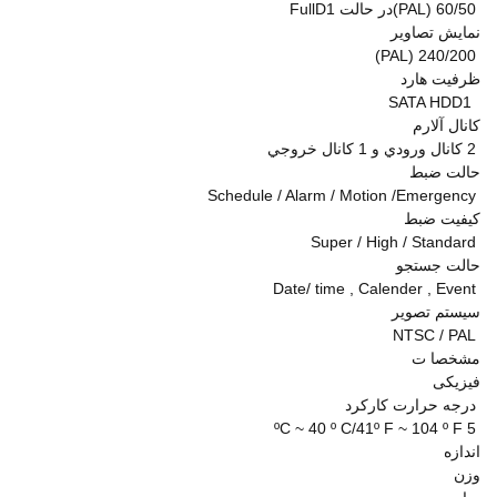
60/50 (PAL)در حالت FullD1
نمايش تصاوير
240/200 (PAL)
ظرفيت هارد
SATA HDD1
كانال آلارم
2 كانال ورودي و 1 كانال خروجي
حالت ضبط
Schedule / Alarm / Motion /Emergency
كيفيت ضبط
Super / High / Standard
حالت جستجو
Date/ time , Calender , Event
سيستم تصوير
NTSC / PAL
مشخصا ت
فیزیکی
درجه حرارت کارکرد
5 ºC ~ 40 º C/41º F ~ 104 º F
اندازه
وزن