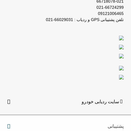
66718078-021
021-66724299
09121006465
تلفن پشتیبانی GPS و ردیاب : 66029031-021
سایت ردیابی خودرو
پشتیبانی