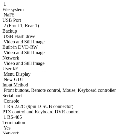
1
File system
NaFS
USB Port
2 (Front 1, Rear 1)
Backup
USB Flash drive
Video and Still Image
Built-in DVD-RW
Video and Still Image
Network
Video and Still Image
User I/F
Menu Display
New GUI
Input Method
Front buttons, Remote control, Mouse, Keyboard controller
Serial port
Console
1 RS-232C (9pin D-SUB connector)
PTZ control and Keyboard DVR control
1 RS-485
Termination
Yes
Network