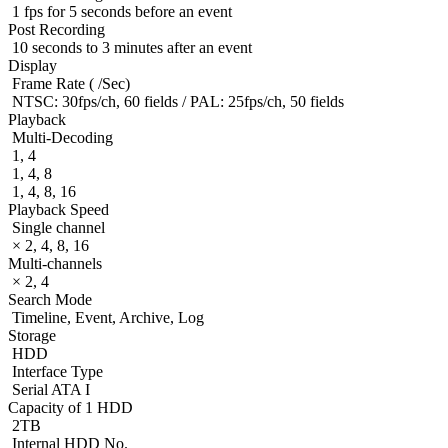
1 fps for 5 seconds before an event
Post Recording
10 seconds to 3 minutes after an event
Display
Frame Rate ( /Sec)
NTSC: 30fps/ch, 60 fields / PAL: 25fps/ch, 50 fields
Playback
Multi-Decoding
1, 4
1, 4, 8
1, 4, 8, 16
Playback Speed
Single channel
× 2, 4, 8, 16
Multi-channels
× 2, 4
Search Mode
Timeline, Event, Archive, Log
Storage
HDD
Interface Type
Serial ATA I
Capacity of 1 HDD
2TB
Internal HDD No.