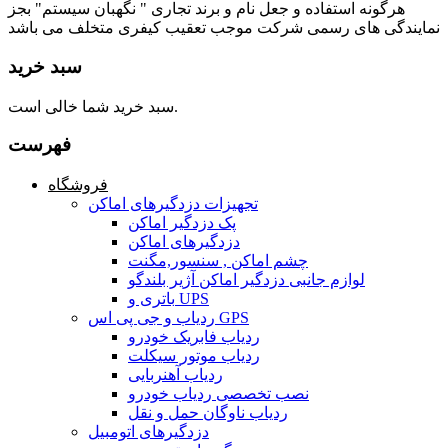
هرگونه استفاده و جعل نام و برند تجاری " نگهبان سیستم" بجز
نمایندگی های رسمی شرکت موجب تعقیب کیفری متخلف می باشد
سبد خرید
سبد خرید شما خالی است.
فهرست
فروشگاه
تجهیزات دزدگیرهای اماکن
پک دزدگیر اماکن
دزدگیرهای اماکن
چشم اماکن , سنسور,مگنت
لوازم جانبی دزدگیر اماکن آژیر بلندگو
باتری و UPS
ردیاب و جی پی اس GPS
ردیاب فابریک خودرو
ردیاب موتور سیکلت
ردیاب آهنربایی
نصب تخصصی ردیاب خودرو
ردیاب ناوگان حمل و نقل
دزدگیرهای اتومبیل