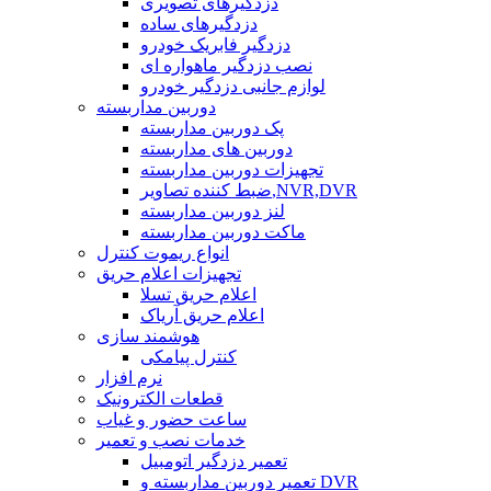
دزدگیرهای تصویری
دزدگیرهای ساده
دزدگیر فابریک خودرو
نصب دزدگیر ماهواره ای
لوازم جانبی دزدگیر خودرو
دوربین مداربسته
پک دوربین مداربسته
دوربین های مداربسته
تجهیزات دوربین مداربسته
ضبط کننده تصاویر,NVR,DVR
لنز دوربین مداربسته
ماکت دوربین مداربسته
انواع ریموت کنترل
تجهیزات اعلام حریق
اعلام حریق تسلا
اعلام حریق آریاک
هوشمند سازی
کنترل پیامکی
نرم افزار
قطعات الکترونیک
ساعت حضور و غیاب
خدمات نصب و تعمیر
تعمیر دزدگیر اتومبیل
تعمیر دوربین مداربسته و DVR