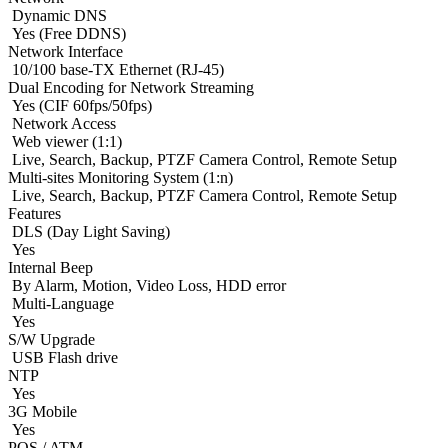
Dynamic DNS
Yes (Free DDNS)
Network Interface
10/100 base-TX Ethernet (RJ-45)
Dual Encoding for Network Streaming
Yes (CIF 60fps/50fps)
Network Access
Web viewer (1:1)
Live, Search, Backup, PTZF Camera Control, Remote Setup
Multi-sites Monitoring System (1:n)
Live, Search, Backup, PTZF Camera Control, Remote Setup
Features
DLS (Day Light Saving)
Yes
Internal Beep
By Alarm, Motion, Video Loss, HDD error
Multi-Language
Yes
S/W Upgrade
USB Flash drive
NTP
Yes
3G Mobile
Yes
POS / ATM