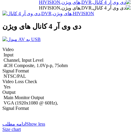
دی وی آر 4 کانال های ویژن
Video
Input
Channel, Input Level
4CH Composite, 1.0Vp-p, 75ohm
Signal Format
NTSC/PAL
Video Loss Check
Yes
Output
Main Monitor Output
VGA (1920x1080 @ 60Hz),
Signal Format
Show less
ادامه مطلب
Size chart