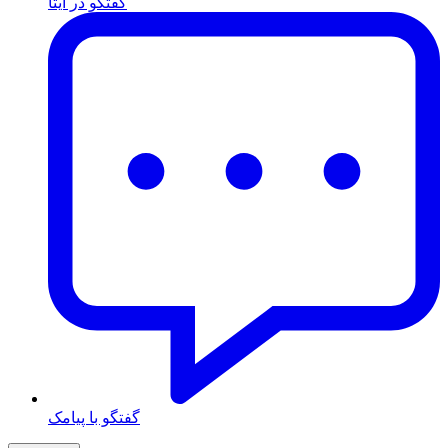
گفتگو در ایتا
گفتگو با پیامک