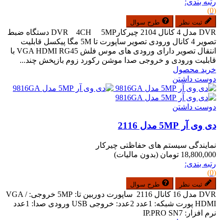
رتبه بندی:
(0)
ثبت نظر
طرح سوال
DVR مدل 4 کانال 2104 چیرکارDVR 4CH 5MP دستگاه ضبط
تصویر 4 کانال ورودی تصویر ساپورت تا 5M مگا پیکسل قابلیت
انتقال تصویر دارای ورودی های موس فلش VGA HDMI RG45 با
قابلیت ورودی و خروجی صدا موشن رکورد زوم بازپخش چند...
خرید محصول
دوست داشتن
دوست داشتن
دی وی آر 5MP مدل 2116
نمایندگی سیستم های حفاظتی چیرکار
18,800,000 تومان
(بدون مالیات)
رتبه بندی:
(0)
ثبت نظر
طرح سوال
DVR مدل 16 کانال 2116 ساپورت دوربین تا: 5MP خروجی: VGA /
HDMI پورت شبکه: 1عدد 2عدد: خروجی USB ورودی صدا: 1عدد
نرم افزار: IP.PRO SN7