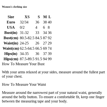
Women's clothing size
Size
XS
S
M
L
Euro
32/34
36
38
40
USA
0/2
4
6
8
Bust(in)
31-32
33
34
36
Bust(cm)
80.5-82.5
84.5
87
92
Waist(in)
24-25
26
27
29
Waist(cm)
62.5-64.5
66.5
69
74
Hips(in)
34-35
36
37
39
Hips(cm)
87.5-89.5
91.5
94
99
How To Measure Your Bust
With your arms relaxed at your sides, measure around the fullest part
of your chest.
How To Measure Your Waist
Measure around the narrowest part of your natural waist, generally
around the belly button. To ensure a comfortable fit, keep one finger
between the measuring tape and your body.