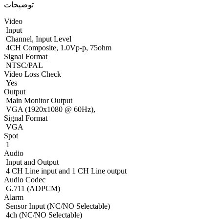
توضیحات
Video
Input
Channel, Input Level
4CH Composite, 1.0Vp-p, 75ohm
Signal Format
NTSC/PAL
Video Loss Check
Yes
Output
Main Monitor Output
VGA (1920x1080 @ 60Hz),
Signal Format
VGA
Spot
1
Audio
Input and Output
4 CH Line input and 1 CH Line output
Audio Codec
G.711 (ADPCM)
Alarm
Sensor Input (NC/NO Selectable)
4ch (NC/NO Selectable)