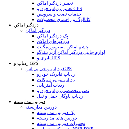
تعمیر دزدگیر اماکن
تعمیر ردیاب خودرو GPS
خدمات نصب و سرویس
کاتالوگ و راهنمای محصولات
دزدگیر اماکن
دزدگیر اماکن
پک دزدگیر اماکن
دزدگیرهای اماکن
چشم اماکن , سنسور,مگنت
لوازم جانبی دزدگیر اماکن آژیر بلندگو
باتری و UPS
ردیاب و GPS
ردیاب و جی پی اس GPS
ردیاب فابریک خودرو
ردیاب موتور سیکلت
ردیاب آهنربایی
نصب تخصصی ردیاب خودرو
ردیاب ناوگان حمل و نقل
دوربین مداربسته
دوربین مداربسته
پک دوربین مداربسته
دوربین های مداربسته
تجهیزات دوربین مداربسته
ضبط کننده تصاویر,NVR,DVR