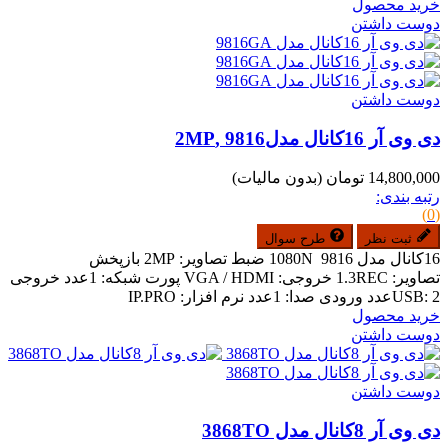
خرید محصول
دوست داشتن
دوست داشتن
دی وی آر 16کانال مدل9816 ,2MP
14,800,000 تومان
(بدون مالیات)
رتبه بندی:
(0)
ثبت نظر
طرح سوال
16کانال مدل 9816 1080N ضبط تصاویر: 2MP بازپخش
تصاویر: 1.3REC خروجی: VGA / HDMI پورت شبکه: 1عدد خروجی
USB: 2عدد ورودی صدا: 1عدد نرم افزار: IP.PRO
خرید محصول
دوست داشتن
دوست داشتن
دی وی آر 8کانال مدل 3868TO