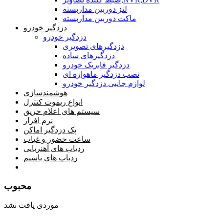
لنز دوربین مداربسته
ماکت دوربین مداربسته
دزدگیر خودرو
دزدگیر خودرو
دزدگیرهای تصویری
دزدگیرهای ساده
دزدگیر فابریک خودرو
نصب دزدگیر ماهواره ای
لوازم جانبی دزدگیر خودرو
هوشمندسازی
انواع ریموت کنترل
سیستم های اعلام حریق
نرم افزار
پک دزدگیر اماکن
ساعت حضور و غیاب
ردیاب های آهنربایی
ردیاب های باسیم
صفحه محتوا
محبوب
موردی یافت نشد