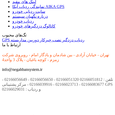
لینک های مفید
نمایندگی ردیاب آیکا AIKA GPS
سایت ردیابی خودرو
درباره نگهبان سیستم
ردیاب خودرو
کاتالوگ دزدگیرهای خودرو
تگ‌های محبوب
ردیاب
دزدگیر
نصب
چیرکار
دوربین مداربسته
GPS
ارتباط با ما
تهران - خیابان آزادی - بین شادمان و یادگار امام - روبروی شرکت
زمزم - کوچه باغبان - پلاک 3 واحد4
info@negahbansystem.ir
تلفن : 02166051812 02166051320 - 02166056650 - 02166056649 -
02166083677 - 02166023713 - 02166039916 - مرکز پشتیبانی GPS
و ردیاب : 02166029031