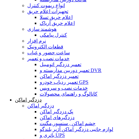
انواع ریموت کنترل
تجهیزات اعلام حریق
اعلام حریق تسلا
اعلام حریق آریاک
هوشمند سازی
کنترل پیامکی
نرم افزار
قطعات الکترونیک
ساعت حضور و غیاب
خدمات نصب و تعمیر
تعمیر دزدگیر اتومبیل
تعمیر دوربین مداربسته و DVR
تعمیر دزدگیر اماکن
تعمیر ردیاب خودرو GPS
خدمات نصب و سرویس
کاتالوگ و راهنمای محصولات
دزدگیر اماکن
دزدگیر اماکن
پک دزدگیر اماکن
دزدگیرهای اماکن
چشم اماکن , سنسور,مگنت
لوازم جانبی دزدگیر اماکن آژیر بلندگو
باتری و UPS