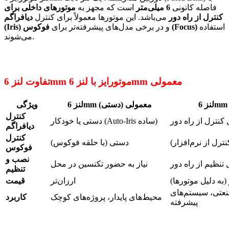
فاصله کانونی
6 میلی‌متر
است که مجهز به
موتورهای داخلی برای
کنترل از راه دور
می‌باشد. این موتورها معمولاً برای کنترل
دیافراگم
استفاده
فوکوس (Focus)
و در برخی مدل‌های پیشرفته‌تر برای
(Iris)
می‌شوند.
تفاوت لنز 6mm موتورایز با لنز 6mm معمولی
لنز 6mm معمولی (دستی)
ویژگی
کنترل
کنترل از راه دور
دستی یا خودکار (Auto-Iris ساده)
دیافراگم
کنترل
ترل از نرم‌افزار)
دستی (با حلقه فوکوس)
فوکوس
نصب و
 تنظیم از راه دور
نیاز به حضور تکنسین در محل
تنظیم
(به دلیل موتورها)
ارزان‌تر
قیمت
عتی، سیستم‌های
محیط‌های پایدار، پروژه‌های کوچک
کاربرد
پیشرفته