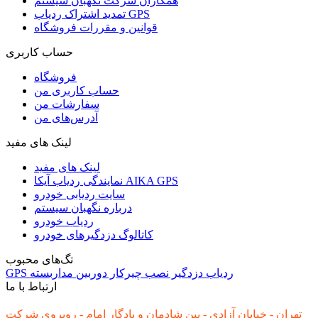
همکاران شرکت نگهبان سیستم
تمدید اشتراک ردیاب GPS
قوانین و مقررات فروشگاه
حساب کاربری
فروشگاه
حساب کاربری من
سفارشات من
آدرس‌های من
لینک های مفید
لینک های مفید
نمایندگی ردیاب آیکا AIKA GPS
سایت ردیابی خودرو
درباره نگهبان سیستم
ردیاب خودرو
کاتالوگ دزدگیرهای خودرو
تگ‌های محبوب
ردیاب
دزدگیر
نصب
چیرکار
دوربین مداربسته
GPS
ارتباط با ما
تهران - خیابان آزادی - بین شادمان و یادگار امام - روبروی شرکت