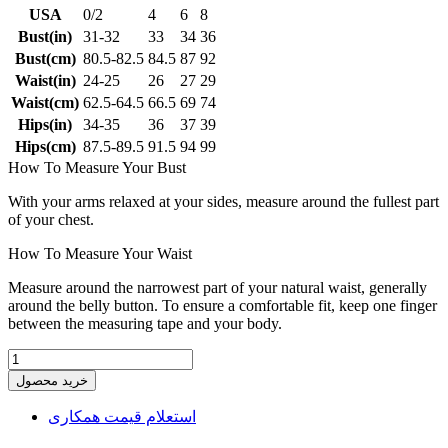
USA
0/2
4
6
8
Bust(in)
31-32
33
34
36
Bust(cm)
80.5-82.5
84.5
87
92
Waist(in)
24-25
26
27
29
Waist(cm)
62.5-64.5
66.5
69
74
Hips(in)
34-35
36
37
39
Hips(cm)
87.5-89.5
91.5
94
99
How To Measure Your Bust
With your arms relaxed at your sides, measure around the fullest part
of your chest.
How To Measure Your Waist
Measure around the narrowest part of your natural waist, generally
around the belly button. To ensure a comfortable fit, keep one finger
between the measuring tape and your body.
خرید محصول
استعلام قیمت همکاری