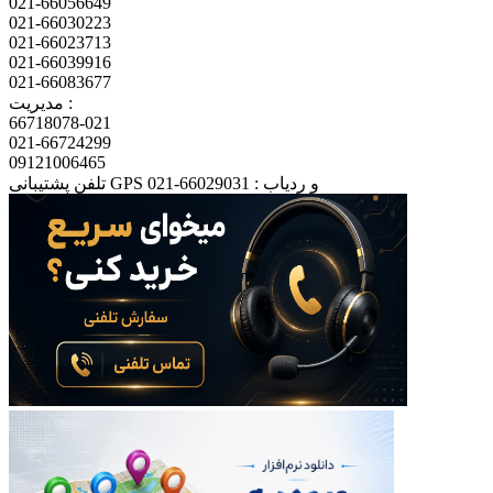
021-66056649
021-66030223
021-66023713
021-66039916
021-66083677
مدیریت :
66718078-021
021-66724299
09121006465
تلفن پشتیبانی GPS و ردیاب : 66029031-021