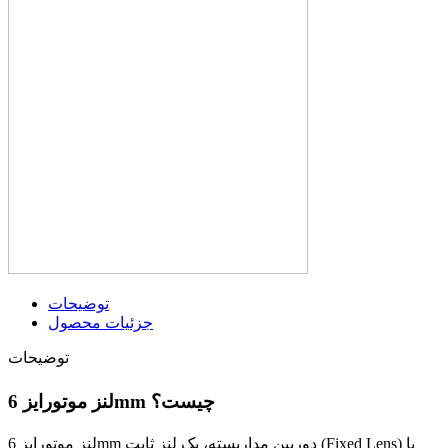
توضیحات
جزئیات محصول
توضیحات
لنز موتورایز 6mm چیست؟
لنز موتورایز 6mm دوربین مداربسته، یک لنز ثابت (Fixed Lens) با