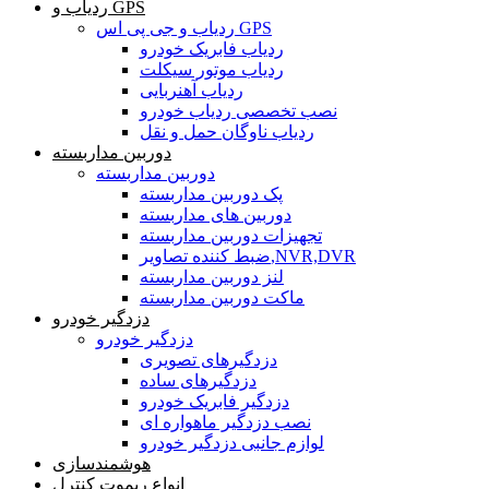
ردیاب و GPS
ردیاب و جی پی اس GPS
ردیاب فابریک خودرو
ردیاب موتور سیکلت
ردیاب آهنربایی
نصب تخصصی ردیاب خودرو
ردیاب ناوگان حمل و نقل
دوربین مداربسته
دوربین مداربسته
پک دوربین مداربسته
دوربین های مداربسته
تجهیزات دوربین مداربسته
ضبط کننده تصاویر,NVR,DVR
لنز دوربین مداربسته
ماکت دوربین مداربسته
دزدگیر خودرو
دزدگیر خودرو
دزدگیرهای تصویری
دزدگیرهای ساده
دزدگیر فابریک خودرو
نصب دزدگیر ماهواره ای
لوازم جانبی دزدگیر خودرو
هوشمندسازی
انواع ریموت کنترل