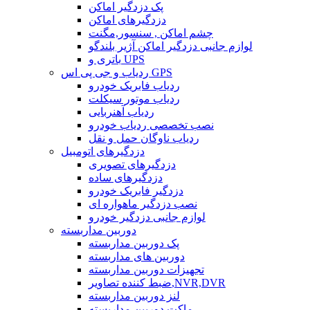
پک دزدگیر اماکن
دزدگیرهای اماکن
چشم اماکن , سنسور,مگنت
لوازم جانبی دزدگیر اماکن آژیر بلندگو
باتری و UPS
ردیاب و جی پی اس GPS
ردیاب فابریک خودرو
ردیاب موتور سیکلت
ردیاب آهنربایی
نصب تخصصی ردیاب خودرو
ردیاب ناوگان حمل و نقل
دزدگیرهای اتومبیل
دزدگیرهای تصویری
دزدگیرهای ساده
دزدگیر فابریک خودرو
نصب دزدگیر ماهواره ای
لوازم جانبی دزدگیر خودرو
دوربین مداربسته
پک دوربین مداربسته
دوربین های مداربسته
تجهیزات دوربین مداربسته
ضبط کننده تصاویر,NVR,DVR
لنز دوربین مداربسته
ماکت دوربین مداربسته