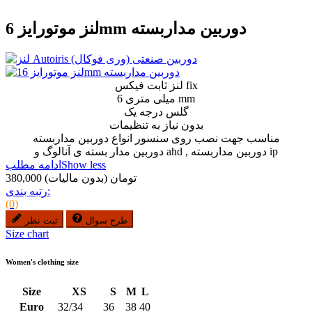
لنز موتورایز 6mm دوربین مداربسته
لنز ثابت فیکس fix
6 میلی متری mm
گلس درجه یک
بدون نیاز به تنظیمات
مناسب جهت نصب روی سنسور انواع دوربین مداربسته
دوربین مدار بسته ی آنالوگ و ahd , دوربین مداربسته ip
Show less
ادامه مطلب
380,000 تومان
(بدون مالیات)
رتبه بندی:
(0)
طرح سوال
ثبت نظر
Size chart
Women's clothing size
Size
XS
S
M
L
Euro
32/34
36
38
40