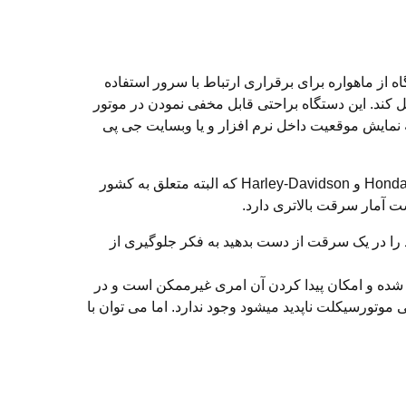
ز ماهواره برای برقراری ارتباط با سرور استفاده
باتری موتورسیکلت است یعنی باید با استفاده از تنظیم کننده ولتاژ برق باتری ۱۲ ولت را به ۵ ولت تبدیل کند. این دستگاه براحتی قابل مخفی نمودن در موتور
نمایش موقعیت داخل نرم افزار و یا وبسایت جی پی
آمار ها نشان می دهد که موتور هایی که بشترین امار دزدی و به سرقت را دارند برند هایی مانند Honda, Yamaha, Suzuki, Kawasaki و Harley-Davidson که البته متعلق به کشور
ست آمار سرقت بالاتری دارد.
ا در یک سرقت از دست بدهید به فکر جلوگیری از
ده و امکان پیدا کردن آن امری غیرممکن است و در
وتورسیکلت ناپدید میشود وجود ندارد. اما می توان با