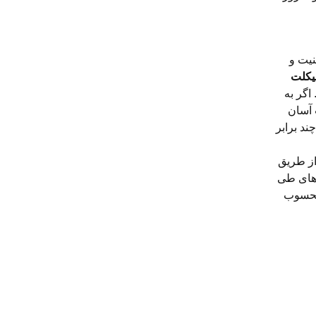
نیت و
اگر به
 آسان
ند برابر
از طریق
رهای طی
 محسوب