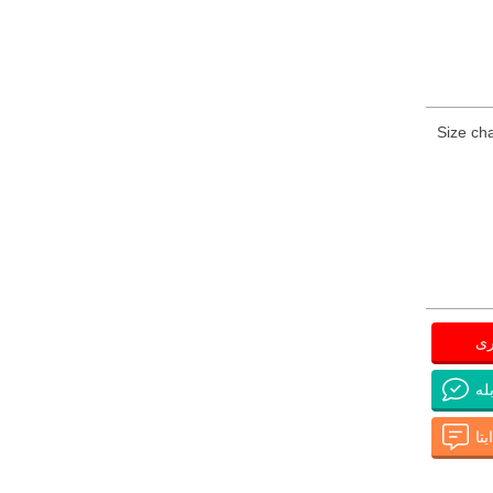
Size cha
ری
له
تا