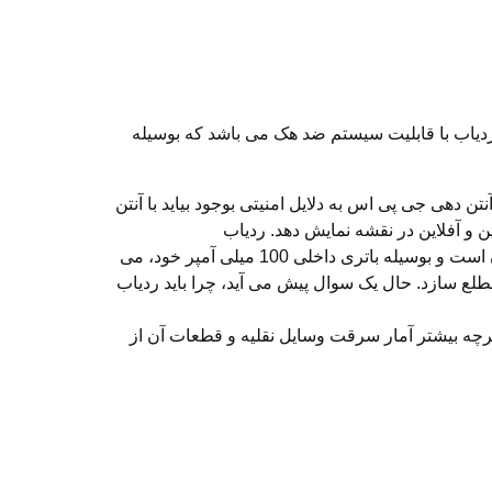
 در ایران و تنها ردیاب با قابلیت سیستم ضد هک می باشد که بوسیله
مشکل آنتن دهی جی پی اس به دلایل امنیتی بوجود بیاید با آنتن
ن و آفلاین در نقشه نمایش دهد. ردیاب
موتورسیکلت M110 با داشتن ابعاد بسیار کوچک و وزنی سبک براحتی در هر جایی از موتورسیکلت قابل جایگذاری و مخفی کردن است و بوسیله باتری داخلی 100 میلی آمپر خود، می
ک مطلع سازد. حال یک سوال پیش می آید، چرا باید ردیاب
هرچه بیشتر آمار سرقت وسایل نقلیه و قطعات آن از