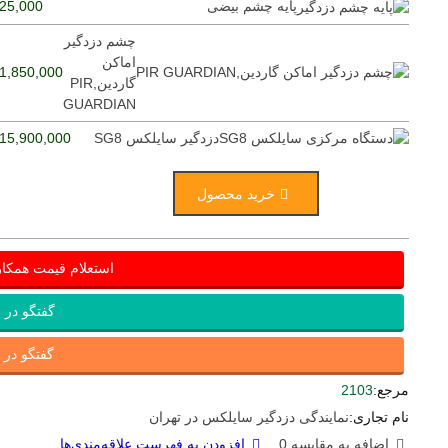
پایه چشم بیضی
25,000 تومان
چشم دزدگیر
اماکن
1,850,000 تومان
گاردین,PIR
GUARDIAN
دزدگیر سایلکس SG8
15,900,000 تومان
خرید محصول
استعلام قیمت همکا
گفتگو در ب
گفتگو در ای
مرجع:
2103
نام تجاری:
نمایندگی دزدگیر سایلکس در تهران
اضافه به مقایسه
0
افزودن به فهرست علاقه‌مندی‌ها