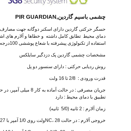
چشمی باسیم گاردین,PIR GUARDIAN
حسگر حرکتی گاردین دارای اسکنر دوگانه جهت مصارف خانگ
دمای محیط تطابق کامل داشته و خطاها و آلارم های اشتب
استفاده از تکنولوژی پیشرفته با شعاع پوششی 100درجه و مصرف کم جریان، حدود 8 میلی آمپر بهترین چشم دزدگیر در سال 2024 شناخته شده است
مشخصات چشمی گاردین پک دزدگیر سایلکس
روش ردیابی حرکتی : دارای سنسور دو پل
قدرت ورودی : 2/8 تا 16 ولت
جریان مصرفی : در حالت آماده به کار 8 میلی آمپر، در حالت کار 10 میلی آمپر(05/0)
تطبیق با دمای محیط : دارد
زمان آلارم : 2 ثانیه (5/0 ثانیه)
خروجی آلارم : در حالت NC، 28ولت روی 1/0 آمپر با 27 اهم مقاومت محافظ