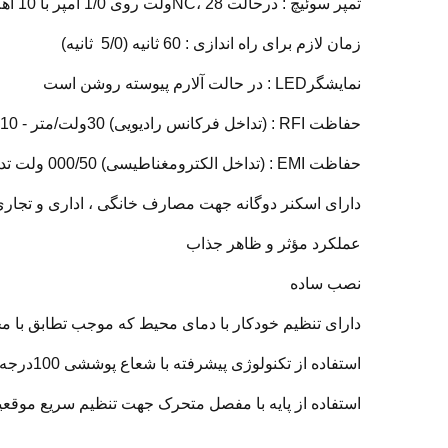
تمپر سوئیچ : درحالت NC، 28ولت روی 1/0 آمپر با 10 اهم مقاومت محافظ در زمان بازکردن قاب
زمان لازم برای راه اندازی : 60 ثانیه (5/0 ثانیه)
نمایشگرLED : در حالت آلارم پیوسته روشن است
حفاظت RFI : (تداخل فرکانس رادیویی) 30ولت/متر - 10 الی 1000 مگاهرتز
حفاظت EMI : (تداخل الکترومغناطیسی) 000/50 ولت تداخل الکتریکی از صاعقه یا الکتریسیته
دارای اسکنر دوگانه جهت مصارف خانگی ، اداری و تجار
عملکرد مؤثر و ظاهر جذاب
نصب ساده
دارای تنظیم خودکار با دمای محیط که موجب تطابق با م
استفاده از تکنولوژی پیشرفته با شعاع پوششی 100درجه و مصرف کم جریان، حدود 8میلی آمپر
استفاده از پایه با مفصل متحرک جهت تنظیم سریع موق