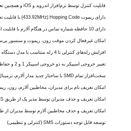
قابلیت کنترل توسط نرم‌افزار اندروید و iOS و همچنین تغییر تقریبا تمامی تنظیمات توسط نرم‌افزار اندروید
دارای ریموت 433.92MHz) Hopping Code) با قابلیت تعیین سطح دسترسی کاربران
دارای 10 حافظه شماره تماس در هنگام آلارم با قابلیت ارسال SMS (فارسی) و تماس
امکان غیرفعال کردن موقت زون، ریموت و سنسور بی‌س
افزایش رله‌های کنترلی تا 4 رله متناسب با مدل دستگاه (1 رله 805S و 4 رله 805Q)
تغییر خروجی اسپیکر به دو خروجی اسپیکر 1 و 2 و حفاظت تمامی خروجی‌های آلارم به تفکیک
سخت‌افزار تمام SMD با ساختار جدید مدار آلارم، ترمینال‌های خروجی و خنک‌کننده
امکان تعریف نام برای مدیران، مخاطبین آلارم، زون، ری
امکان تعریف و حذف مدیران توسط مدیر یک از طریق SMS و اپلیکیشن
امکان تعریف و حذف مخاطبین آلارم توسط مدیران از طریق SMS و اپل
توسعه قابل توجه دستورات SMS (کنترلی و تنظیمی)