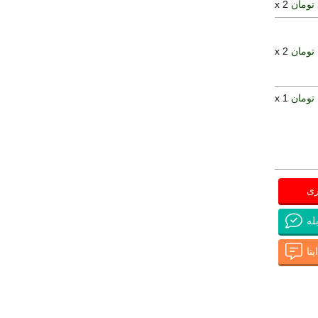
x 2
x 2
x 1
ری
له
تا