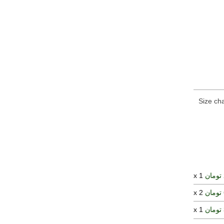
Size cha
x 1
x 2
x 1