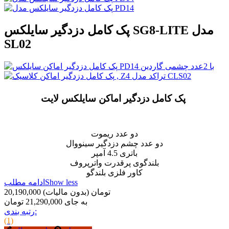
پک کامل دزدگیر سایلکس SG8-LITE مدل
SL02
پک کامل دزدگیر اماکن سایلکس لایت
دو عدد ریموت
دو عدد چشم دزدگیر سینووال
باتری 4.5 آمپر
بلندگوی پرقدرت واترپروف
کاور فلزی بلندگو
Show less
ادامه مطلب
20,190,000 تومان
(بدون مالیات)
به جای 21,290,000 تومان
رتبه بندی:
(1)