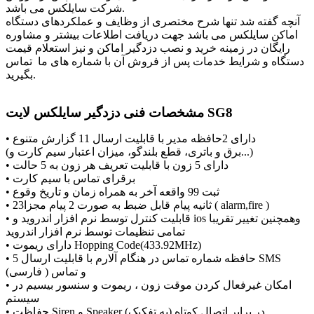
شرکت سایلکس می باشد.
آنچه گفته شد تنها شرح مختصری از وظایف و عملکردهای دستگاه
اماکن سایلکس می باشد جهت دریافت اطلاعات بیشتر و مشاوره
رایگان در زمینه خرید و نصب دزدگیر اماکن و نیز استعلام قیمت
دستگاه و شرایط خدمات پس از فروش آن با شماره های ما تماس
بگیرید.
مشخصات فنی دزدگیر سایلکس لایت SG8
• دارای 2حافظه مدیر با قابلیت ارسال 11 گزارش متنوع
(برق و باتری، قطع بلندگو، میزان اعتبار سیم کارت و...)
• دارای 5 زون با قابلیت تعریف هر زون به 5 حالت
• برقرای تماس با سیم کارت
• ثبت 99 واقعه آخر به همراه زمان و تاریخ وقوع
• 23ثانیه پیام قابل ضبط به صورت 2 پیام مجزا ( alarm,fire )
• قابلیت کنترل توسط نرم افزار اندروید و ios وهمچنین تغییر تقریبا
تمامی تنظیمات توسط نرم افزار اندروید
• دارای ریموت Hopping Code(433.92MHz)
• 5 حافظه شماره تماس در هنگام آلارم با قابلیت ارسال SMS
(فارسی ) و تماس
• امکان غیرفعال کردن موقت زون ، ریموت و سنسور بیسیم در
سیستم
• حفاظت Siren و Speaker در برابر اتصال کوتاه (به تفکیک)