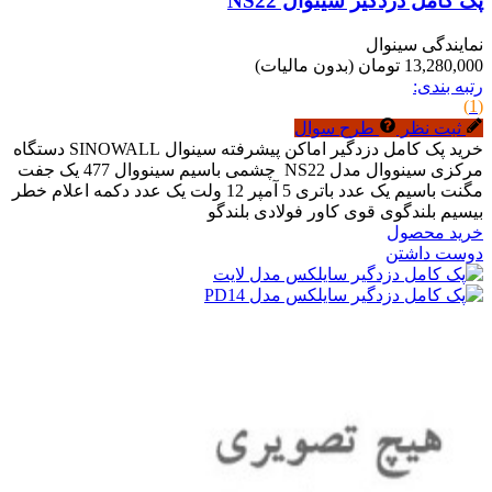
پک کامل دزدگیر سینوال NS22
نمایندگی سینوال
13,280,000 تومان
(بدون مالیات)
رتبه بندی:
(1)
ثبت نظر
طرح سوال
خرید پک کامل دزدگیر اماکن پیشرفته سینوال SINOWALL دستگاه
مرکزی سینووال مدل NS22 چشمی باسیم سینووال 477 یک جفت
مگنت باسیم یک عدد باتری 5 آمپر 12 ولت یک عدد دکمه اعلام خطر
بیسیم بلندگوی قوی کاور فولادی بلندگو
خرید محصول
دوست داشتن