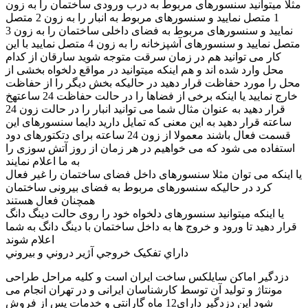
مثلا میتوانید سنسورهای مربوط به درب ورودی ساختمان را به زون
1 متصل نمایید و سنسورهای مربوط به انبار را به زون 2 متصل
نمایید و سنسورهای مربوط به فضای داخلی ساختمان را به زون 3
متصل نمایید و سنسورهای آشپزخانه را به زون 4 متصل نمایید با این
کار می توانید هم در زمان سرقت متوجه شوید سارقان از کدام
محل وارد شده اند و هم اینکه میتوانید در مواقع دلخواه بخشی از
محل را مورد حفاظت قرار دهید در حالیکه بخش دیگر را از حفاظت
خارج نمایید یا اینکه برخی از فضاها را در حالت حفاظت 24 ساعتهخ
قرار دهید به عنوان مثال شما می توانید انبار را در حالت زون 24
ساعته قرار دهید به این معنی که تمایل دارید دایما سنسورهای این
قسمت فعال باشند معمولا از زون 24 ساعته برای دتکتورهای دود
استفاده می شود که می خواهیم در هر زمان از روز آتش سوزی را
به ما اعلام نمایند
یا اینکه می توان مثلا سنسورهای داخل فضای ساختمان را غیر فعال
کرد در حالیکه سنسورهای مربوط به فضای بیرونی ساختمان
همچنان فعال هستند
یا اینکه میتوانید سنسورهای دلخواه خود را روی حالت دینگ دانگ
قرار دهید تا ورود و خروج ها به داخل ساختمان با دینگ دانگ به شما
اعلام شوند
داراي تفکيک خروجي آژير دروني و بيروني
دزدگیر اماکن سایلکس ساخت ايران است و کلیه مراحل طراحی
مونتاژ و تولید آن توسط کارشناسان ایرانی و در تهران انجام می
شود این دزدگیر دارای12 ماه گارانتی و خدمات پس از فروش