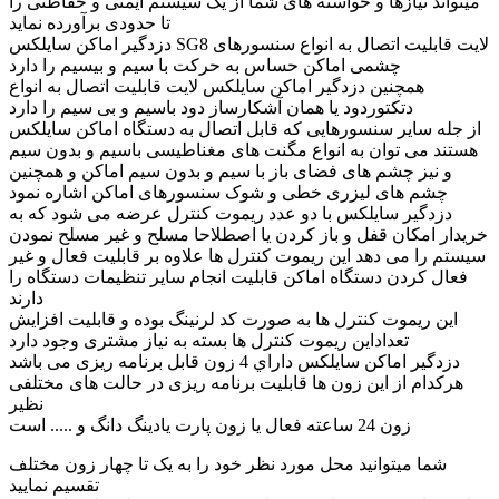
میتواند نیازها و خواسته های شما از یک سیستم ایمنی و حفاظتی را
تا حدودی برآورده نماید
دزدگیر اماکن سایلکس SG8 لایت قابلیت اتصال به انواع سنسورهای
چشمی اماکن حساس به حرکت با سیم و بیسیم را دارد
همچنین دزدگیر اماکن سایلکس لایت قابلیت اتصال به انواع
دتکتوردود یا همان آشکارساز دود باسیم و بی سیم را دارد
از جله سایر سنسورهایی که قابل اتصال به دستگاه اماکن سایلکس
هستند می توان به انواع مگنت های مغناطیسی باسیم و بدون سیم
و نیز چشم های فضای باز با سیم و بدون سیم اماکن و همچنین
چشم های لیزری خطی و شوک سنسورهای اماکن اشاره نمود
دزدگیر سایلکس با دو عدد ریموت کنترل عرضه می شود که به
خریدار امکان قفل و باز کردن یا اصطلاحا مسلح و غیر مسلح نمودن
سیستم را می دهد این ریموت کنترل ها علاوه بر قابلیت فعال و غیر
فعال کردن دستگاه اماکن قابلیت انجام سایر تنظیمات دستگاه را
دارند
این ریموت کنترل ها به صورت کد لرنینگ بوده و قابلیت افزایش
تعداداین ریموت کنترل ها بسته به نیاز مشتری وجود دارد
دزدگیر اماکن سایلکس داراي 4 زون قابل برنامه ریزی می باشد
هرکدام از این زون ها قابلیت برنامه ریزی در حالت های مختلفی
نظیر
زون 24 ساعته فعال یا زون پارت یادینگ دانگ و ..... است
شما میتوانید محل مورد نظر خود را به یک تا چهار زون مختلف
تقسیم نمایید