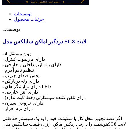
توضیحات
جزئیات محصول
توضیحات
دزدگیر اماکن سایلکس مدل SG8 لایت
- 4 زون مستقل
- دارای 2 ریموت کنترل
- دارای رله آژیر داخلی و خارجی
- تنظیم تایم آلارم
- پخش صدای چریپ
- دارای رله دربازکن
- دارای نمایشگر های LED
- دارای آنتن خارجی
- دارای تلفن کننده سیمکارتی (خط ثابت ندارد)
- دارای خروجی سیرن
- دارای نرم افزار
اگر قصد تجهیز محل کار یا سکونت خود را به یک سیستم حفاظتی
هوشمند را دارید دزدگیر اماکن ارزان قیمت سایلکس مدلSG8 لایت