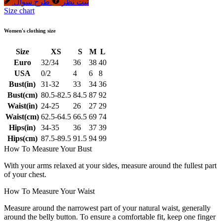
ثبت نظر
طرح سوال
Size chart
Women's clothing size
Size
XS
S
M
L
Euro
32/34
36
38
40
USA
0/2
4
6
8
Bust(in)
31-32
33
34
36
Bust(cm)
80.5-82.5
84.5
87
92
Waist(in)
24-25
26
27
29
Waist(cm)
62.5-64.5
66.5
69
74
Hips(in)
34-35
36
37
39
Hips(cm)
87.5-89.5
91.5
94
99
How To Measure Your Bust
With your arms relaxed at your sides, measure around the fullest part
of your chest.
How To Measure Your Waist
Measure around the narrowest part of your natural waist, generally
around the belly button. To ensure a comfortable fit, keep one finger