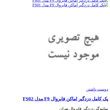
دوست داشتن
پک کامل دزدگیر اماکن فایروال F9 مدل FS02
نمایندگی دزدگیر فایروال تهران