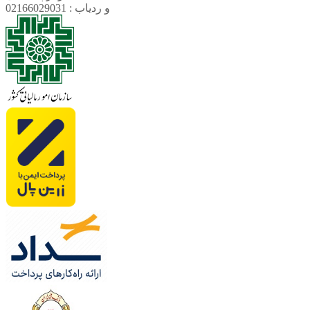
و ردیاب : 02166029031