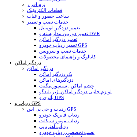
نرم افزار
قطعات الکترونیک
ساعت حضور و غیاب
خدمات نصب و تعمیر
تعمیر دزدگیر اتومبیل
تعمیر دوربین مداربسته و DVR
تعمیر دزدگیر اماکن
تعمیر ردیاب خودرو GPS
خدمات نصب و سرویس
کاتالوگ و راهنمای محصولات
دزدگیر اماکن
دزدگیر اماکن
پک دزدگیر اماکن
دزدگیرهای اماکن
چشم اماکن , سنسور,مگنت
لوازم جانبی دزدگیر اماکن آژیر بلندگو
باتری و UPS
ردیاب و GPS
ردیاب و جی پی اس GPS
ردیاب فابریک خودرو
ردیاب موتور سیکلت
ردیاب آهنربایی
نصب تخصصی ردیاب خودرو