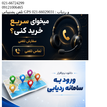
021-66724299
09121006465
تلفن پشتیبانی GPS و ردیاب : 66029031-021