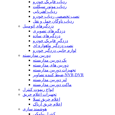
ردیاب فابریک خودرو
ردیاب موتور سیکلت
ردیاب آهنربایی
نصب تخصصی ردیاب خودرو
ردیاب ناوگان حمل و نقل
دزدگیرهای اتومبیل
دزدگیرهای تصویری
دزدگیرهای ساده
دزدگیر فابریک خودرو
نصب دزدگیر ماهواره ای
لوازم جانبی دزدگیر خودرو
دوربین مداربسته
پک دوربین مداربسته
دوربین های مداربسته
تجهیزات دوربین مداربسته
ضبط کننده تصاویر,NVR,DVR
لنز دوربین مداربسته
ماکت دوربین مداربسته
انواع ریموت کنترل
تجهیزات اعلام حریق
اعلام حریق تسلا
اعلام حریق آریاک
هوشمند سازی
کنترل پیامکی