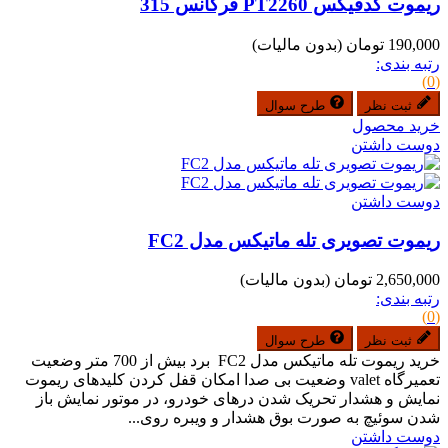
ریموت کدفیکس PT2260 فرکانس 315
190,000 تومان
(بدون مالیات)
رتبه بندی:
(0)
ثبت نظر
طرح سوال
خرید محصول
دوست داشتن
دوست داشتن
ریموت تصویری تله ماتیکس مدل FC2
2,650,000 تومان
(بدون مالیات)
رتبه بندی:
(0)
ثبت نظر
طرح سوال
خرید ریموت تله ماتیکس مدل FC2 برد بیش از 700 متر وضعیت
تعمیرگاه valet وضعیت بی صدا امکان قفل کردن کلیدهای ریموت
نمایش و هشدار تحریک شدن درهای خودرو، در موتور نمایش باز
شدن سوئیچ به صورت بوق هشدار و ویبره روی...
دوست داشتن