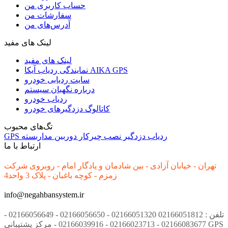
حساب کاربری من
سفارشات من
آدرس‌های من
لینک های مفید
لینک های مفید
نمایندگی ردیاب آیکا AIKA GPS
سایت ردیابی خودرو
درباره نگهبان سیستم
ردیاب خودرو
کاتالوگ دزدگیرهای خودرو
تگ‌های محبوب
ردیاب
دزدگیر
نصب
چیرکار
دوربین مداربسته
GPS
ارتباط با ما
تهران - خیابان آزادی - بین شادمان و یادگار امام - روبروی شرکت
زمزم - کوچه باغبان - پلاک 3 واحد4
info@negahbansystem.ir
تلفن : 02166051812 02166051320 - 02166056650 - 02166056649 -
02166083677 - 02166023713 - 02166039916 - مرکز پشتیبانی GPS