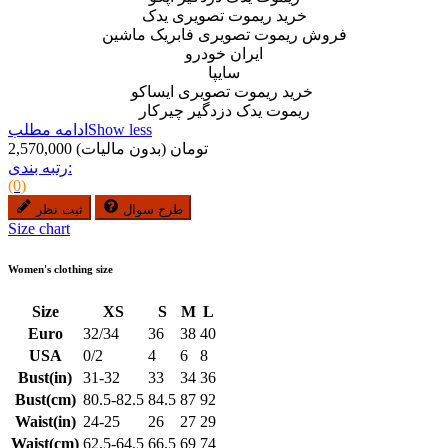
خرید ریموت تصویری یدک
فروش ریموت تصویری فابریک ماشین
ایران خودرو
سایپا
خرید ریموت تصویری ایساکو
ریموت یدک دزدگیر چیرکار
Show less
ادامه مطلب
2,570,000 تومان
(بدون مالیات)
رتبه بندی:
(0)
طرح سوال
ثبت نظر
Size chart
Women's clothing size
Size
XS
S
M
L
Euro
32/34
36
38
40
USA
0/2
4
6
8
Bust(in)
31-32
33
34
36
Bust(cm)
80.5-82.5
84.5
87
92
Waist(in)
24-25
26
27
29
Waist(cm)
62.5-64.5
66.5
69
74