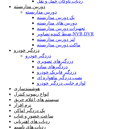
ردیاب ناوگان حمل و نقل
دوربین مداربسته
دوربین مداربسته
پک دوربین مداربسته
دوربین های مداربسته
تجهیزات دوربین مداربسته
ضبط کننده تصاویر,NVR,DVR
لنز دوربین مداربسته
ماکت دوربین مداربسته
دزدگیر خودرو
دزدگیر خودرو
دزدگیرهای تصویری
دزدگیرهای ساده
دزدگیر فابریک خودرو
نصب دزدگیر ماهواره ای
لوازم جانبی دزدگیر خودرو
هوشمندسازی
انواع ریموت کنترل
سیستم های اعلام حریق
نرم افزار
پک دزدگیر اماکن
ساعت حضور و غیاب
ردیاب های آهنربایی
ردیاب های باسیم