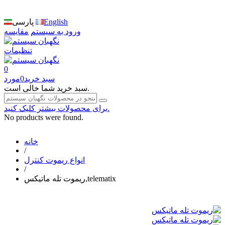
English
پارسی
ورود به سیستم
مقایسه
تنظیمات
0
سبد خرید
0
مورد
سبد خرید شما خالی است.
برای محصولات بیشتر کلیک کنید.
No products were found.
خانه
/
انواع ریموت کنترل
/
ریموت تله ماتیکس,telematix