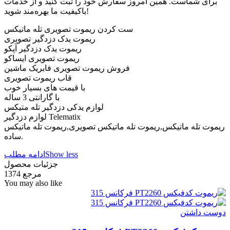
برای شماست. همین امروز سفارش خود را ثبت کنید و از خدمات
باکیفیت ما بهره‌مند شوید!
ست کردن ریموت تصویری تله ماتیکس
ریموت یدک دزدگیر تصویری
ریموت یدک دزدگیر آپکو
ریموت تصویری ایساکو
فروش ریموت تصویری فابریک ماشین
قاب ریموت تصویری
با قیمت های بسیار خوب
با گارانتی 3 ساله
لوازم یدکی دزدگیر تله متیکس
لوازم دزدگیر Telematix
ریموت تله ماتیکس,ریموت تله ماتیکس تصویری,ریموت تله ماتیکس
ساده.
Show less
ادامه مطلب
جزئیات محصول
مرجع
1374
You may also like
دوست داشتن