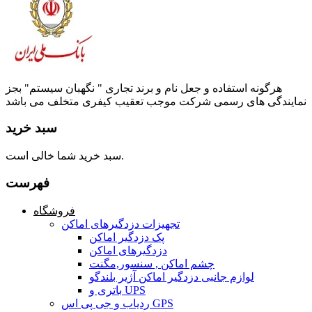
هرگونه استفاده و جعل نام و برند تجاری " نگهبان سیستم" بجز
نمایندگی های رسمی شرکت موجب تعقیب کیفری متخلف می باشد
سبد خرید
سبد خرید شما خالی است.
فهرست
فروشگاه
تجهیزات دزدگیرهای اماکن
پک دزدگیر اماکن
دزدگیرهای اماکن
چشم اماکن , سنسور,مگنت
لوازم جانبی دزدگیر اماکن آژیر بلندگو
باتری و UPS
ردیاب و جی پی اس GPS