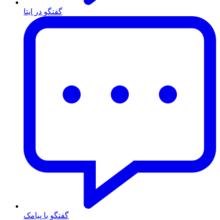
گفتگو در ایتا
گفتگو با پیامک