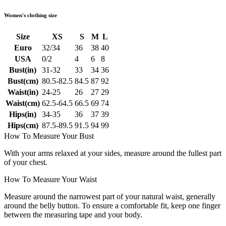
Women's clothing size
Size
XS
S
M
L
Euro
32/34
36
38
40
USA
0/2
4
6
8
Bust(in)
31-32
33
34
36
Bust(cm)
80.5-82.5
84.5
87
92
Waist(in)
24-25
26
27
29
Waist(cm)
62.5-64.5
66.5
69
74
Hips(in)
34-35
36
37
39
Hips(cm)
87.5-89.5
91.5
94
99
How To Measure Your Bust
With your arms relaxed at your sides, measure around the fullest part
of your chest.
How To Measure Your Waist
Measure around the narrowest part of your natural waist, generally
around the belly button. To ensure a comfortable fit, keep one finger
between the measuring tape and your body.