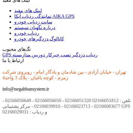
لینک های مفید
لینک های مفید
نمایندگی ردیاب آیکا AIKA GPS
سایت ردیابی خودرو
درباره نگهبان سیستم
ردیاب خودرو
کاتالوگ دزدگیرهای خودرو
تگ‌های محبوب
ردیاب
دزدگیر
نصب
چیرکار
دوربین مداربسته
GPS
ارتباط با ما
تهران - خیابان آزادی - بین شادمان و یادگار امام - روبروی شرکت
زمزم - کوچه باغبان - پلاک 3 واحد4
info@negahbansystem.ir
تلفن : 02166051812 02166051320 - 02166056650 - 02166056649 -
02166083677 - 02166023713 - 02166039916 - مرکز پشتیبانی GPS
و ردیاب : 02166029031