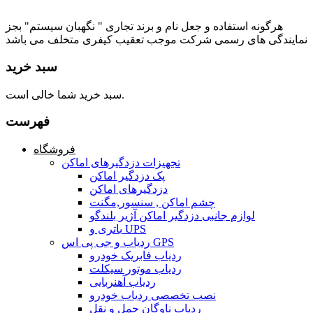
هرگونه استفاده و جعل نام و برند تجاری " نگهبان سیستم" بجز
نمایندگی های رسمی شرکت موجب تعقیب کیفری متخلف می باشد
سبد خرید
سبد خرید شما خالی است.
فهرست
فروشگاه
تجهیزات دزدگیرهای اماکن
پک دزدگیر اماکن
دزدگیرهای اماکن
چشم اماکن , سنسور,مگنت
لوازم جانبی دزدگیر اماکن آژیر بلندگو
باتری و UPS
ردیاب و جی پی اس GPS
ردیاب فابریک خودرو
ردیاب موتور سیکلت
ردیاب آهنربایی
نصب تخصصی ردیاب خودرو
ردیاب ناوگان حمل و نقل