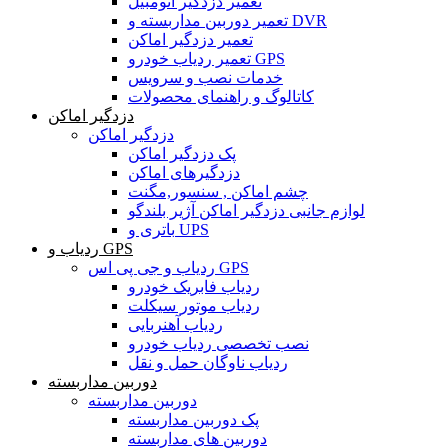
تعمیر دزدگیر اتومبیل
تعمیر دوربین مداربسته و DVR
تعمیر دزدگیر اماکن
تعمیر ردیاب خودرو GPS
خدمات نصب و سرویس
کاتالوگ و راهنمای محصولات
دزدگیر اماکن
دزدگیر اماکن
پک دزدگیر اماکن
دزدگیرهای اماکن
چشم اماکن , سنسور,مگنت
لوازم جانبی دزدگیر اماکن آژیر بلندگو
باتری و UPS
ردیاب و GPS
ردیاب و جی پی اس GPS
ردیاب فابریک خودرو
ردیاب موتور سیکلت
ردیاب آهنربایی
نصب تخصصی ردیاب خودرو
ردیاب ناوگان حمل و نقل
دوربین مداربسته
دوربین مداربسته
پک دوربین مداربسته
دوربین های مداربسته