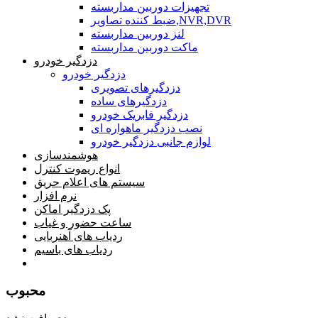
تجهیزات دوربین مداربسته
ضبط کننده تصاویر,NVR,DVR
لنز دوربین مداربسته
ماکت دوربین مداربسته
دزدگیر خودرو
دزدگیر خودرو
دزدگیرهای تصویری
دزدگیرهای ساده
دزدگیر فابریک خودرو
نصب دزدگیر ماهواره ای
لوازم جانبی دزدگیر خودرو
هوشمندسازی
انواع ریموت کنترل
سیستم های اعلام حریق
نرم افزار
پک دزدگیر اماکن
ساعت حضور و غیاب
ردیاب های آهنربایی
ردیاب های باسیم
صفحه محتوا
محبوب