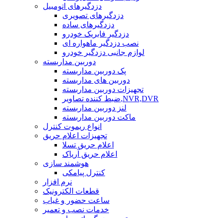
دزدگیرهای اتومبیل
دزدگیرهای تصویری
دزدگیرهای ساده
دزدگیر فابریک خودرو
نصب دزدگیر ماهواره ای
لوازم جانبی دزدگیر خودرو
دوربین مداربسته
پک دوربین مداربسته
دوربین های مداربسته
تجهیزات دوربین مداربسته
ضبط کننده تصاویر,NVR,DVR
لنز دوربین مداربسته
ماکت دوربین مداربسته
انواع ریموت کنترل
تجهیزات اعلام حریق
اعلام حریق تسلا
اعلام حریق آریاک
هوشمند سازی
کنترل پیامکی
نرم افزار
قطعات الکترونیک
ساعت حضور و غیاب
خدمات نصب و تعمیر