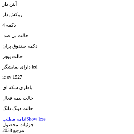
آنتن دار
روکش دار
4 دکمه
حالت بی صدا
دکمه صندوق پران
حالت پیجر
دارای نمایشگر led
ic ev 1527
باطری سکه ای
حالت نیمه فعال
حالت دینگ دانگ
Show less
ادامه مطلب
جزئیات محصول
مرجع
2038