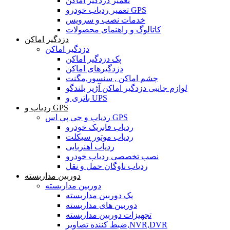
تعمیر دزدگیر اماکن
تعمیر ردیاب خودرو GPS
خدمات نصب و سرویس
کاتالوگ و راهنمای محصولات
دزدگیر اماکن
دزدگیر اماکن
پک دزدگیر اماکن
دزدگیرهای اماکن
چشم اماکن , سنسور,مگنت
لوازم جانبی دزدگیر اماکن آژیر بلندگو
باتری و UPS
ردیاب و GPS
ردیاب و جی پی اس GPS
ردیاب فابریک خودرو
ردیاب موتور سیکلت
ردیاب آهنربایی
نصب تخصصی ردیاب خودرو
ردیاب ناوگان حمل و نقل
دوربین مداربسته
دوربین مداربسته
پک دوربین مداربسته
دوربین های مداربسته
تجهیزات دوربین مداربسته
ضبط کننده تصاویر,NVR,DVR