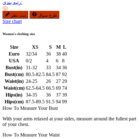
رتبه بندی:
(0)
طرح سوال
ثبت نظر
Size chart
Women's clothing size
Size
XS
S
M
L
Euro
32/34
36
38
40
USA
0/2
4
6
8
Bust(in)
31-32
33
34
36
Bust(cm)
80.5-82.5
84.5
87
92
Waist(in)
24-25
26
27
29
Waist(cm)
62.5-64.5
66.5
69
74
Hips(in)
34-35
36
37
39
Hips(cm)
87.5-89.5
91.5
94
99
How To Measure Your Bust
With your arms relaxed at your sides, measure around the fullest part
of your chest.
How To Measure Your Waist