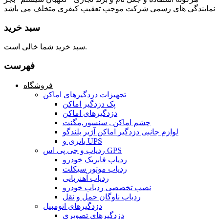
نمایندگی های رسمی شرکت موجب تعقیب کیفری متخلف می باشد
سبد خرید
سبد خرید شما خالی است.
فهرست
فروشگاه
تجهیزات دزدگیرهای اماکن
پک دزدگیر اماکن
دزدگیرهای اماکن
چشم اماکن , سنسور,مگنت
لوازم جانبی دزدگیر اماکن آژیر بلندگو
باتری و UPS
ردیاب و جی پی اس GPS
ردیاب فابریک خودرو
ردیاب موتور سیکلت
ردیاب آهنربایی
نصب تخصصی ردیاب خودرو
ردیاب ناوگان حمل و نقل
دزدگیرهای اتومبیل
دزدگیرهای تصویری