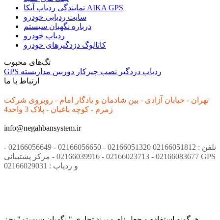
نمایندگی ردیاب آیکا AIKA GPS
سایت ردیابی خودرو
درباره نگهبان سیستم
ردیاب خودرو
کاتالوگ دزدگیرهای خودرو
تگ‌های محبوب
ردیاب
دزدگیر
نصب
چیرکار
دوربین مداربسته
GPS
ارتباط با ما
تهران - خیابان آزادی - بین شادمان و یادگار امام - روبروی شرکت
زمزم - کوچه باغبان - پلاک 3 واحد4
info@negahbansystem.ir
تلفن : 02166051812 02166051320 - 02166056650 - 02166056649 -
02166083677 - 02166023713 - 02166039916 - مرکز پشتیبانی GPS
و ردیاب : 02166029031
هرگونه استفاده و جعل نام و برند تجاری " نگهبان سیستم" بجز