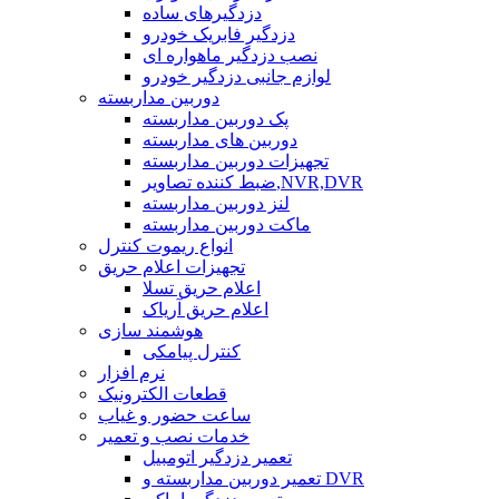
دزدگیرهای ساده
دزدگیر فابریک خودرو
نصب دزدگیر ماهواره ای
لوازم جانبی دزدگیر خودرو
دوربین مداربسته
پک دوربین مداربسته
دوربین های مداربسته
تجهیزات دوربین مداربسته
ضبط کننده تصاویر,NVR,DVR
لنز دوربین مداربسته
ماکت دوربین مداربسته
انواع ریموت کنترل
تجهیزات اعلام حریق
اعلام حریق تسلا
اعلام حریق آریاک
هوشمند سازی
کنترل پیامکی
نرم افزار
قطعات الکترونیک
ساعت حضور و غیاب
خدمات نصب و تعمیر
تعمیر دزدگیر اتومبیل
تعمیر دوربین مداربسته و DVR