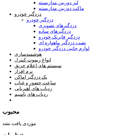
لنز دوربین مداربسته
ماکت دوربین مداربسته
دزدگیر خودرو
دزدگیر خودرو
دزدگیرهای تصویری
دزدگیرهای ساده
دزدگیر فابریک خودرو
نصب دزدگیر ماهواره ای
لوازم جانبی دزدگیر خودرو
هوشمندسازی
انواع ریموت کنترل
سیستم های اعلام حریق
نرم افزار
پک دزدگیر اماکن
ساعت حضور و غیاب
ردیاب های آهنربایی
ردیاب های باسیم
صفحه محتوا
محبوب
موردی یافت نشد