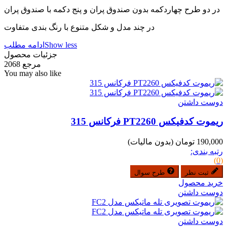
در دو طرح چهاردکمه بدون صندوق پران و پنج دکمه با صندوق پران
در چند مدل و شکل متنوع با رنگ بندی متفاوت
Show less
ادامه مطلب
جزئیات محصول
مرجع
2068
You may also like
دوست داشتن
ریموت کدفیکس PT2260 فرکانس 315
190,000 تومان
(بدون مالیات)
رتبه بندی:
(0)
ثبت نظر
طرح سوال
خرید محصول
دوست داشتن
دوست داشتن