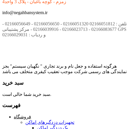
زمزم - کوچه باغبان - پلاک 3 واحد4
info@negahbansystem.ir
تلفن : 02166051812 02166051320 - 02166056650 - 02166056649 -
02166083677 - 02166023713 - 02166039916 - مرکز پشتیبانی GPS
و ردیاب : 02166029031
هرگونه استفاده و جعل نام و برند تجاری " نگهبان سیستم" بجز
نمایندگی های رسمی شرکت موجب تعقیب کیفری متخلف می باشد
سبد خرید
سبد خرید شما خالی است.
فهرست
فروشگاه
تجهیزات دزدگیرهای اماکن
پک دزدگیر اماکن