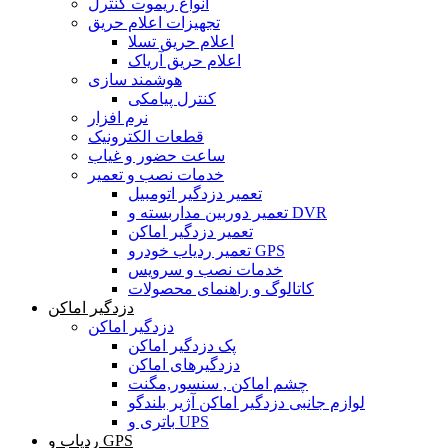
انواع ریموت کنترل
تجهیزات اعلام حریق
اعلام حریق تسلا
اعلام حریق آریاک
هوشمند سازی
کنترل پیامکی
نرم افزار
قطعات الکترونیک
ساعت حضور و غیاب
خدمات نصب و تعمیر
تعمیر دزدگیر اتومبیل
تعمیر دوربین مداربسته و DVR
تعمیر دزدگیر اماکن
تعمیر ردیاب خودرو GPS
خدمات نصب و سرویس
کاتالوگ و راهنمای محصولات
دزدگیر اماکن
دزدگیر اماکن
پک دزدگیر اماکن
دزدگیرهای اماکن
چشم اماکن , سنسور,مگنت
لوازم جانبی دزدگیر اماکن آژیر بلندگو
باتری و UPS
ردیاب و GPS