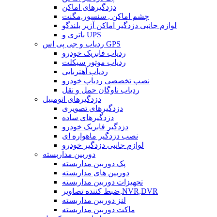
دزدگیرهای اماکن
چشم اماکن , سنسور,مگنت
لوازم جانبی دزدگیر اماکن آژیر بلندگو
باتری و UPS
ردیاب و جی پی اس GPS
ردیاب فابریک خودرو
ردیاب موتور سیکلت
ردیاب آهنربایی
نصب تخصصی ردیاب خودرو
ردیاب ناوگان حمل و نقل
دزدگیرهای اتومبیل
دزدگیرهای تصویری
دزدگیرهای ساده
دزدگیر فابریک خودرو
نصب دزدگیر ماهواره ای
لوازم جانبی دزدگیر خودرو
دوربین مداربسته
پک دوربین مداربسته
دوربین های مداربسته
تجهیزات دوربین مداربسته
ضبط کننده تصاویر,NVR,DVR
لنز دوربین مداربسته
ماکت دوربین مداربسته