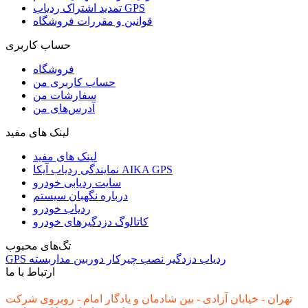
تمدید اشتراک ردیاب GPS
قوانین و مقررات فروشگاه
حساب کاربری
فروشگاه
حساب کاربری من
سفارشات من
آدرس‌های من
لینک های مفید
لینک های مفید
نمایندگی ردیاب آیکا AIKA GPS
سایت ردیابی خودرو
درباره نگهبان سیستم
ردیاب خودرو
کاتالوگ دزدگیرهای خودرو
تگ‌های محبوب
ردیاب
دزدگیر
نصب
چیرکار
دوربین مداربسته
GPS
ارتباط با ما
تهران - خیابان آزادی - بین شادمان و یادگار امام - روبروی شرکت