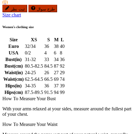
(0)
طرح سوال
ثبت نظر
Size chart
Women's clothing size
Size
XS
S
M
L
Euro
32/34
36
38
40
USA
0/2
4
6
8
Bust(in)
31-32
33
34
36
Bust(cm)
80.5-82.5
84.5
87
92
Waist(in)
24-25
26
27
29
Waist(cm)
62.5-64.5
66.5
69
74
Hips(in)
34-35
36
37
39
Hips(cm)
87.5-89.5
91.5
94
99
How To Measure Your Bust
With your arms relaxed at your sides, measure around the fullest part
of your chest.
How To Measure Your Waist