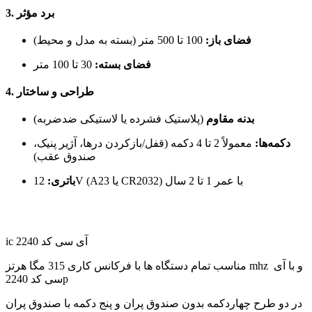
3. برد مؤثر
فضای باز:
100 تا 500 متر (بسته به مدل و محیط)
فضای بسته:
30 تا 100 متر
4. طراحی و ساختار
بدنه مقاوم
(پلاستیک فشرده یا لاستیکی ضدضربه)
دکمه‌ها:
معمولاً 2 تا 4 دکمه (قفل/بازکردن درها، آژیر پنیک،
صندوق عقب)
12V (A23 یا CR2032) با عمر 1 تا 2 سال
باتری:
ic 2240 آی سی کد
مناسب تمام دستگاه ها با فرکانس کاری 315 مگا هرتز mhz و با آی
سی کد 2240p
در دو طرح چهاردکمه بدون صندوق پران و پنج دکمه با صندوق پران