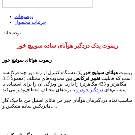
توضیحات
جزئیات محصول
توضیحات
ریموت یدک دزدگیر هوآتای ساده سوییچ خور
ریموت هواتای سوئیچ خور
ریموت
هواتای سوئیچ خور
یک دستگاه کنترل از راه دور چندفرکانسه
است که قابلیت
تغییر فرکانس
بین محدوده‌های مختلف (معمولاً 315
مگاهرتز و 433 مگاهرتز) را دارد. این ویژگی آن را برای استفاده با
با برندهای مختلف انعطاف‌پذیر می‌کند.
سیستم‌های
دزدگیر خودرو
مناسب تمام دزدگیرهای هوآتای چیر من هاتای استیل من ماجیک کار
ماتریکس ساده متیکس و.....