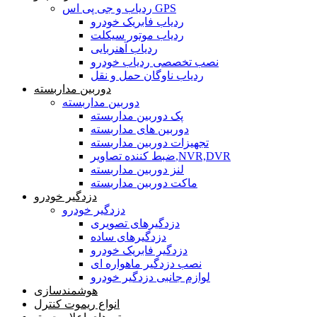
ردیاب و جی پی اس GPS
ردیاب فابریک خودرو
ردیاب موتور سیکلت
ردیاب آهنربایی
نصب تخصصی ردیاب خودرو
ردیاب ناوگان حمل و نقل
دوربین مداربسته
دوربین مداربسته
پک دوربین مداربسته
دوربین های مداربسته
تجهیزات دوربین مداربسته
ضبط کننده تصاویر,NVR,DVR
لنز دوربین مداربسته
ماکت دوربین مداربسته
دزدگیر خودرو
دزدگیر خودرو
دزدگیرهای تصویری
دزدگیرهای ساده
دزدگیر فابریک خودرو
نصب دزدگیر ماهواره ای
لوازم جانبی دزدگیر خودرو
هوشمندسازی
انواع ریموت کنترل