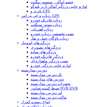
چشم اماکن , سنسور,مگنت
لوازم جانبی دزدگیر اماکن آژیر بلندگو
باتری و UPS
ردیاب و جی پی اس GPS
ردیاب فابریک خودرو
ردیاب موتور سیکلت
ردیاب آهنربایی
نصب تخصصی ردیاب خودرو
ردیاب ناوگان حمل و نقل
دزدگیرهای اتومبیل
دزدگیرهای تصویری
دزدگیرهای ساده
دزدگیر فابریک خودرو
نصب دزدگیر ماهواره ای
لوازم جانبی دزدگیر خودرو
دوربین مداربسته
پک دوربین مداربسته
دوربین های مداربسته
تجهیزات دوربین مداربسته
ضبط کننده تصاویر,NVR,DVR
لنز دوربین مداربسته
ماکت دوربین مداربسته
انواع ریموت کنترل
تجهیزات اعلام حریق