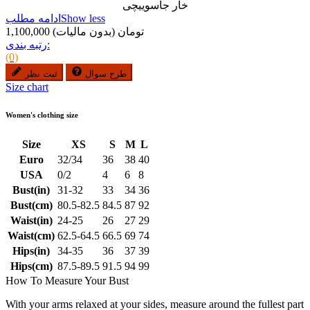
خار جاسوییچی
Show less
ادامه مطلب
1,100,000 تومان
(بدون مالیات)
رتبه بندی:
(0)
طرح سوال
ثبت نظر
Size chart
Women's clothing size
Size
XS
S
M
L
Euro
32/34
36
38
40
USA
0/2
4
6
8
Bust(in)
31-32
33
34
36
Bust(cm)
80.5-82.5
84.5
87
92
Waist(in)
24-25
26
27
29
Waist(cm)
62.5-64.5
66.5
69
74
Hips(in)
34-35
36
37
39
Hips(cm)
87.5-89.5
91.5
94
99
How To Measure Your Bust
With your arms relaxed at your sides, measure around the fullest part