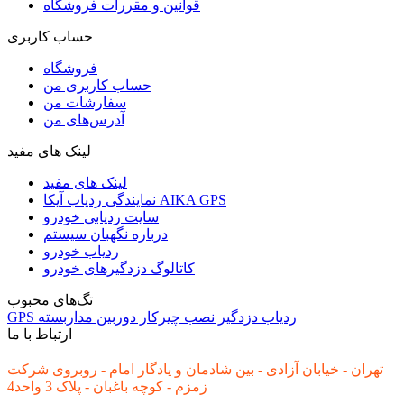
قوانین و مقررات فروشگاه
حساب کاربری
فروشگاه
حساب کاربری من
سفارشات من
آدرس‌های من
لینک های مفید
لینک های مفید
نمایندگی ردیاب آیکا AIKA GPS
سایت ردیابی خودرو
درباره نگهبان سیستم
ردیاب خودرو
کاتالوگ دزدگیرهای خودرو
تگ‌های محبوب
ردیاب
دزدگیر
نصب
چیرکار
دوربین مداربسته
GPS
ارتباط با ما
تهران - خیابان آزادی - بین شادمان و یادگار امام - روبروی شرکت
زمزم - کوچه باغبان - پلاک 3 واحد4