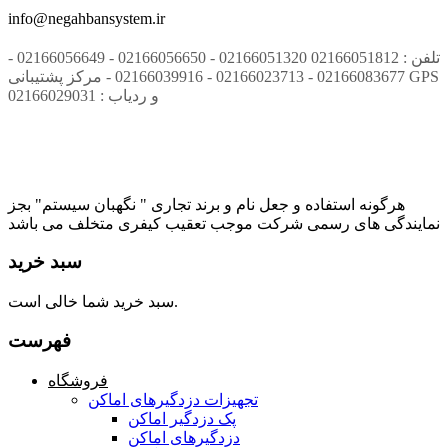
info@negahbansystem.ir
تلفن : 02166051812 02166051320 - 02166056650 - 02166056649 -
02166083677 - 02166023713 - 02166039916 - مرکز پشتیبانی GPS
و ردیاب : 02166029031
هرگونه استفاده و جعل نام و برند تجاری " نگهبان سیستم" بجز
نمایندگی های رسمی شرکت موجب تعقیب کیفری متخلف می باشد
سبد خرید
سبد خرید شما خالی است.
فهرست
فروشگاه
تجهیزات دزدگیرهای اماکن
پک دزدگیر اماکن
دزدگیرهای اماکن