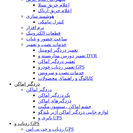
اعلام حریق تسلا
اعلام حریق آریاک
هوشمند سازی
کنترل پیامکی
نرم افزار
قطعات الکترونیک
ساعت حضور و غیاب
خدمات نصب و تعمیر
تعمیر دزدگیر اتومبیل
تعمیر دوربین مداربسته و DVR
تعمیر دزدگیر اماکن
تعمیر ردیاب خودرو GPS
خدمات نصب و سرویس
کاتالوگ و راهنمای محصولات
دزدگیر اماکن
دزدگیر اماکن
پک دزدگیر اماکن
دزدگیرهای اماکن
چشم اماکن , سنسور,مگنت
لوازم جانبی دزدگیر اماکن آژیر بلندگو
باتری و UPS
ردیاب و GPS
ردیاب و جی پی اس GPS