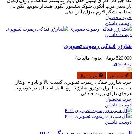
گلد چیرکار دارای آیکون قفل و باز نمایشگر ساعت و زمان آیکون
باز شدن درب آیکون شوک سنسور آیکون هشدار سوییچ آیکن بی
صدا نمایشگر آلارم میزان آنتن دهی
خرید محصول
دوست داشتن
دوست داشتن
شارژر فندکی ریموت تصویری
520,000 تومان
(بدون مالیات)
رتبه بندی:
(0)
ثبت نظر
طرح سوال
خرید شارژر فندکی ریموت تصویری کیفیت بالا و بادوام ولتاژ
متناسب با برق خودرو شارژ سریع قابل استفاده در خودرو یا
هرجای دارای پورت فندکی
خرید محصول
دوست داشتن
دوست داشتن
ال سی دی ریموت تصویری دزدگیر PLC