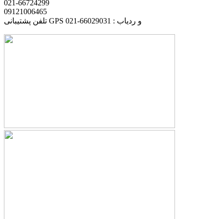
021-66724299
09121006465
تلفن پشتیبانی GPS و ردیاب : 66029031-021